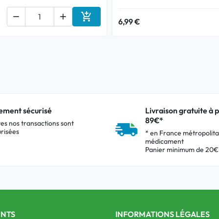



6,99 €
Ajouter au panier
ement sécurisé
Livraison gratuite à p
89€*
es nos transactions sont
risées
* en France métropolita
médicament
Panier minimum de 20€
ENTS
INFORMATIONS LÉGALES