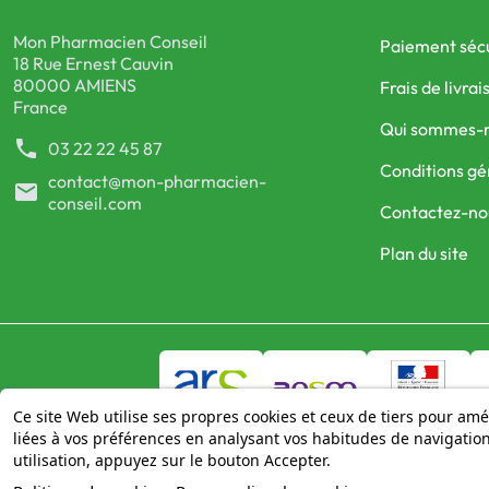
Mon Pharmacien Conseil
Paiement séc
18 Rue Ernest Cauvin
80000 AMIENS
Frais de livrai
France
Qui sommes-
phone
03 22 22 45 87
Conditions gé
contact@mon-pharmacien-
mail
conseil.com
Contactez-no
Plan du site
Ce site Web utilise ses propres cookies et ceux de tiers pour amé
liées à vos préférences en analysant vos habitudes de navigati
utilisation, appuyez sur le bouton Accepter.