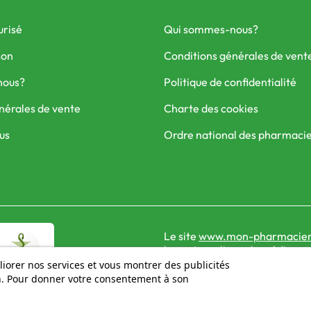
urisé
Qui sommes-nous?
son
Conditions générales de vent
nous?
Politique de confidentialité
nérales de vente
Charte des cookies
us
Ordre national des pharmaci
Le site
www.mon-pharmacien
la vente en ligne de médicame
liorer nos services et vous montrer des publicités
on. Pour donner votre consentement à son
© 2026 - Mon Pharmacien conseil