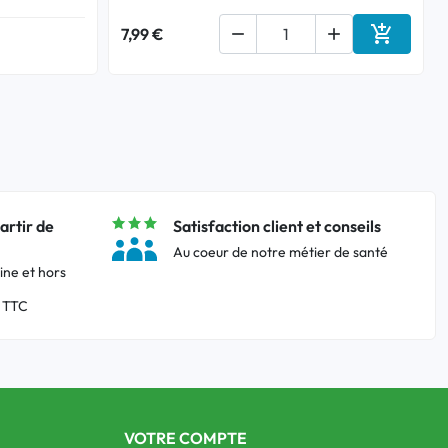

7,99 €


Ajouter a
artir de
Satisfaction client et conseils
Au coeur de notre métier de santé
ine et hors
 TTC
VOTRE COMPTE