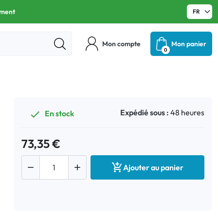
ament
Mon compte
Mon panier
0
Expédié sous :
48 heures
En stock

73,35 €



Ajouter au panier