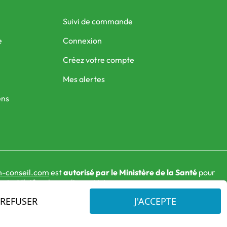
Suivi de commande
e
Connexion
Créez votre compte
Mes alertes
ens
-conseil.com
est
autorisé par le Ministère de la Santé
pour
nts. Vérifiez-le en cliquant
ici
REFUSER
J'ACCEPTE