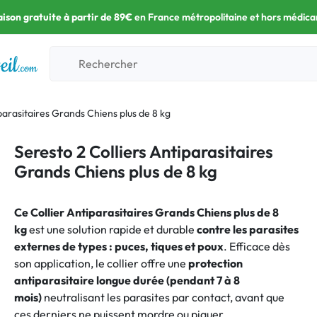
aison gratuite à partir de 89€
en France métropolitaine et hors médic
parasitaires Grands Chiens plus de 8 kg
Seresto 2 Colliers Antiparasitaires
Grands Chiens plus de 8 kg
Ce Collier Antiparasitaires Grands Chiens plus de 8
kg
est une solution rapide et durable
contre les parasites
externes de types : puces, tiques et poux
. Efficace dès
son application, le collier offre une
protection
antiparasitaire longue durée (pendant 7 à 8
mois)
neutralisant les parasites par contact, avant que
ces derniers ne puissent mordre ou piquer.