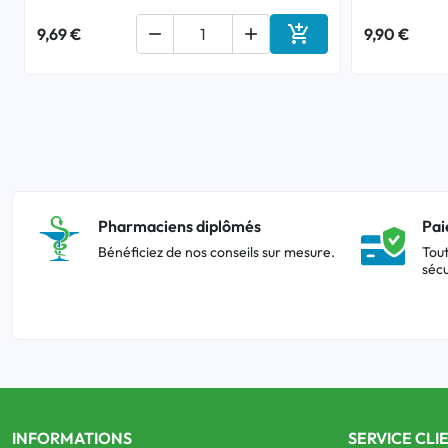

9,69 €


9,90 €
Ajouter au panier
Pharmaciens diplômés
Pai
Bénéficiez de nos conseils sur mesure.
Tout
sécu
INFORMATIONS
SERVICE CLI