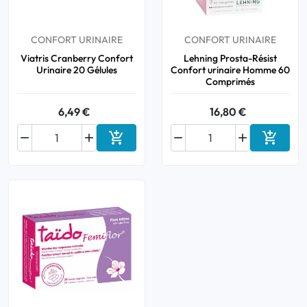
CONFORT URINAIRE
CONFORT URINAIRE
Viatris Cranberry Confort
Lehning Prosta-Résist
Urinaire 20 Gélules
Confort urinaire Homme 60
Comprimés
6,49 €
16,80 €






Ajouter au panier
Ajouter