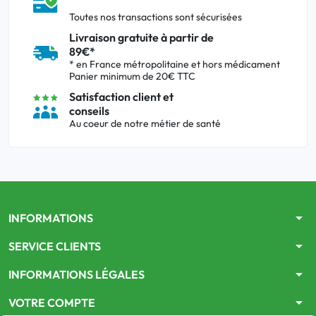
Toutes nos transactions sont sécurisées
Livraison gratuite à partir de
89€*
* en France métropolitaine et hors médicament
Panier minimum de 20€ TTC
Satisfaction client et
conseils
Au coeur de notre métier de santé
arrow_drop_down
INFORMATIONS
arrow_drop_down
SERVICE CLIENTS
arrow_drop_down
INFORMATIONS LÉGALES
arrow_drop_down
VOTRE COMPTE