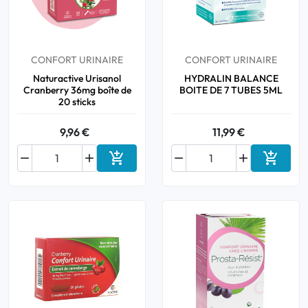
Bucco-dentaire
CONFORT URINAIRE
CONFORT URINAIRE
Anti-Poux
Naturactive Urisanol
HYDRALIN BALANCE
Cranberry 36mg boîte de
BOITE DE 7 TUBES 5ML
Bébé
20 sticks
9,96 €
11,99 €
Homéopathie






Ajouter au panier
Ajouter
Divers