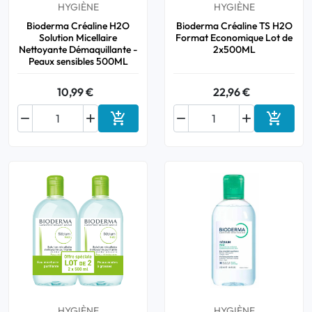
HYGIÈNE
HYGIÈNE
Bioderma Créaline H2O
Bioderma Créaline TS H2O
Solution Micellaire
Format Economique Lot de
Nettoyante Démaquillante -
2x500ML
Peaux sensibles 500ML
10,99 €
22,96 €






Ajouter au panier
Ajouter
HYGIÈNE
HYGIÈNE