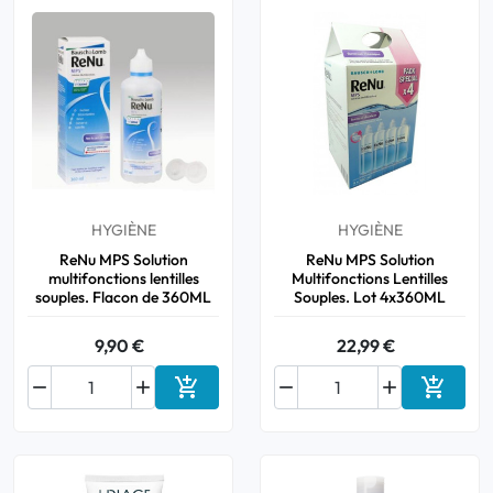
HYGIÈNE
HYGIÈNE
ReNu MPS Solution
ReNu MPS Solution
multifonctions lentilles
Multifonctions Lentilles
souples. Flacon de 360ML
Souples. Lot 4x360ML
9,90 €
22,99 €






Ajouter au panier
Ajouter