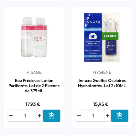
VISAGE
HYGIÈNE
Eau Précieuse Lotion
Innoxa Gouttes Oculaires
Purifiante. Lot de 2 Flacons
Hydratantes. Lot 2x10ML
de 375ML
17,93 €
15,95 €






Ajouter au panier
Ajouter