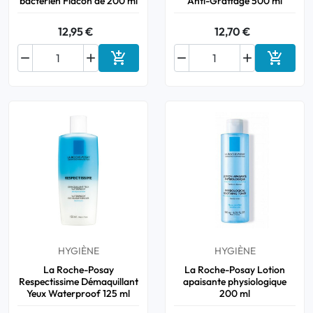
bactérien Flacon de 200 ml
Anti-Grattage 500 ml
12,95 €
12,70 €






Ajouter au panier
Ajouter
HYGIÈNE
HYGIÈNE
La Roche-Posay
La Roche-Posay Lotion
Respectissime Démaquillant
apaisante physiologique
Yeux Waterproof 125 ml
200 ml