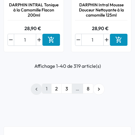
DARPHIN INTRAL Tonique
DARPHIN Intral Mousse
à la Camomille Flacon
Douceur Nettoyante à la
200ml
camomille 125ml
28,90 €
28,90 €






Ajouter au panier
Ajouter
Affichage 1-40 de 319 article(s)
1
2
3
…
8

