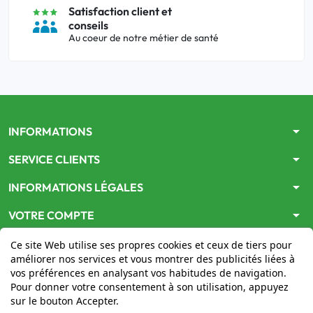
Satisfaction client et
conseils
Au coeur de notre métier de santé
arrow_drop_down
INFORMATIONS
arrow_drop_down
SERVICE CLIENTS
arrow_drop_down
INFORMATIONS LÉGALES
arrow_drop_down
VOTRE COMPTE
Ce site Web utilise ses propres cookies et ceux de tiers pour
améliorer nos services et vous montrer des publicités liées à
vos préférences en analysant vos habitudes de navigation.
Pour donner votre consentement à son utilisation, appuyez
sur le bouton Accepter.
Le site
www.mon-pharmacien-conseil.com
est
autorisé