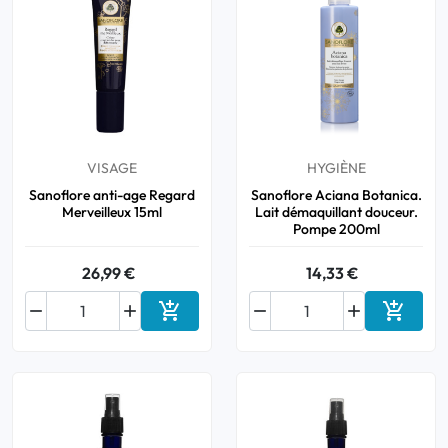
VISAGE
HYGIÈNE
Sanoflore anti-age Regard
Sanoflore Aciana Botanica.
Merveilleux 15ml
Lait démaquillant douceur.
Pompe 200ml
26,99 €
14,33 €






Ajouter au panier
Ajouter