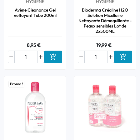
HYGIÈNE
HYGIÈNE
Avène Cleanance Gel
Bioderma Créaline H2O
nettoyant Tube 200ml
Solution Micellaire
Nettoyante Démaquillante -
Peaux sensibles Lot de
2x500ML
8,95 €
19,99 €






Ajouter au panier
Ajouter
Promo !