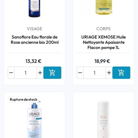
VISAGE
CORPS
Sanoflore Eau florale de
URIAGE XEMOSE Huile
Rose ancienne bio 200ml
Nettoyante Apaisante
Flacon pompe 1L
13,32 €
18,99 €






Ajouter au panier
Ajouter
Rupture de stock