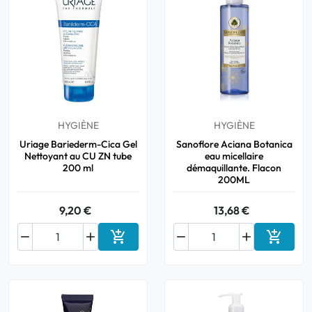
HYGIÈNE
HYGIÈNE
Uriage Bariederm-Cica Gel
Sanoflore Aciana Botanica
Nettoyant au CU ZN tube
eau micellaire
200 ml
démaquillante. Flacon
200ML
9,20 €
13,68 €






Ajouter au panier
Ajouter