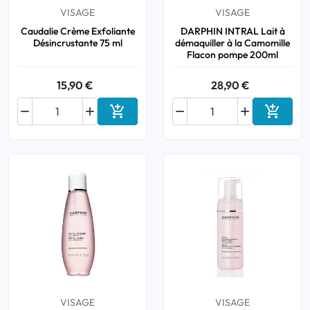
VISAGE
VISAGE
Caudalie Crème Exfoliante
DARPHIN INTRAL Lait à
Désincrustante 75 ml
démaquiller à la Camomille
Flacon pompe 200ml
15,90 €
28,90 €






Ajouter au panier
Ajouter
VISAGE
VISAGE