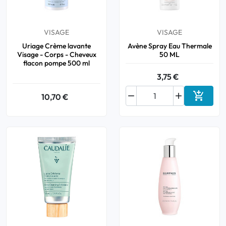
VISAGE
VISAGE
Uriage Crème lavante
Avène Spray Eau Thermale
Visage - Corps - Cheveux
50 ML
flacon pompe 500 ml
3,75 €



10,70 €
Ajouter