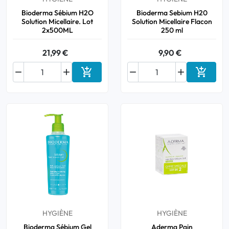
Bioderma Sébium H2O
Bioderma Sebium H20
Solution Micellaire. Lot
Solution Micellaire Flacon
2x500ML
250 ml
21,99 €
9,90 €






Ajouter au panier
Ajouter
HYGIÈNE
HYGIÈNE
Bioderma Sébium Gel
Aderma Pain