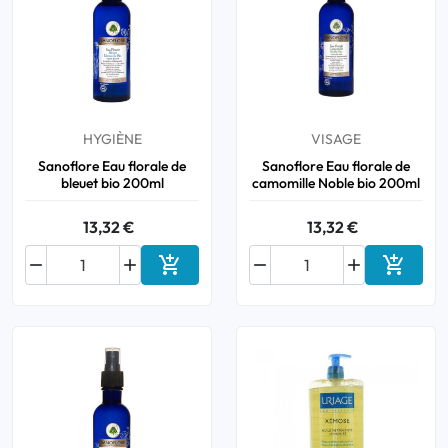
HYGIÈNE
VISAGE
Sanoflore Eau florale de
Sanoflore Eau florale de
bleuet bio 200ml
camomille Noble bio 200ml
13,32 €
13,32 €






Ajouter au panier
Ajouter