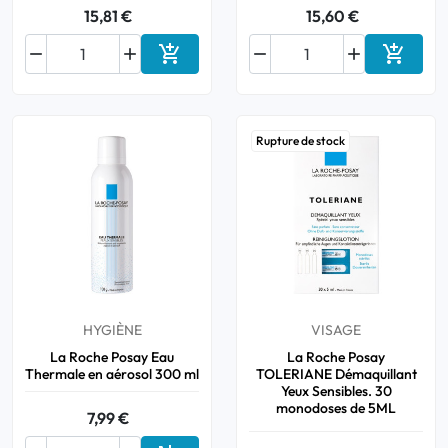
15,81 €
15,60 €






Ajouter au panier
Ajouter
Rupture de stock
HYGIÈNE
VISAGE
La Roche Posay Eau
La Roche Posay
Thermale en aérosol 300 ml
TOLERIANE Démaquillant
Yeux Sensibles. 30
monodoses de 5ML
7,99 €