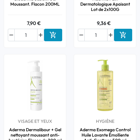
Moussant. Flacon 200ML
Dermatologique Apaisant
Lot de 2x100G
7,90 €
9,36 €






Ajouter au panier
Ajouter
VISAGE ET YEUX
HYGIÈNE
Aderma Dermalibour + Gel
Aderma Exomega Control
nettoyant moussant anti-
Huile Lavante Émolliente