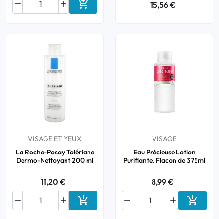



15,56 €
Ajouter au panier
VISAGE ET YEUX
VISAGE
La Roche-Posay Tolériane
Eau Précieuse Lotion
Dermo-Nettoyant 200 ml
Purifiante. Flacon de 375ml
11,20 €
8,99 €






Ajouter au panier
Ajouter