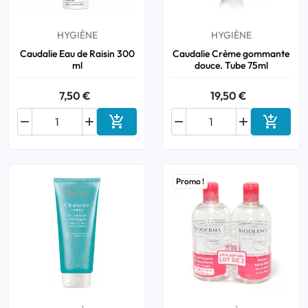
HYGIÈNE
HYGIÈNE
Caudalie Eau de Raisin 300
Caudalie Crème gommante
ml
douce. Tube 75ml
7,50 €
19,50 €






Ajouter au panier
Ajouter
Promo !