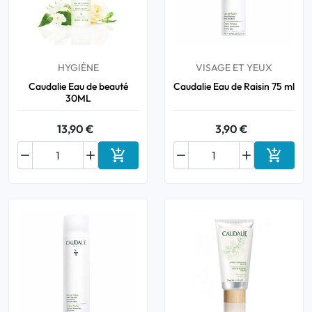
Bucco-dentaire
Anti-Poux
HYGIÈNE
VISAGE ET YEUX
Caudalie Eau de beauté
Caudalie Eau de Raisin 75 ml
30ML
Bébé
13,90 €
3,90 €
Homéopathie






Ajouter au panier
Ajouter
Divers