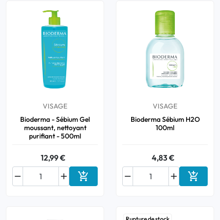
VISAGE
VISAGE
Bioderma - Sébium Gel
Bioderma Sébium H2O
moussant, nettoyant
100ml
purifiant - 500ml
12,99 €
4,83 €






Ajouter au panier
Ajouter
Rupture de stock