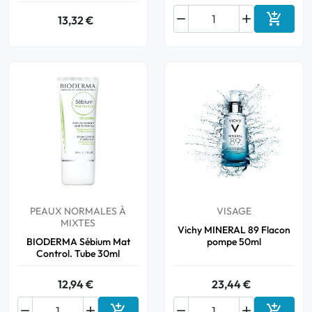



13,32 €
Ajouter
PEAUX NORMALES À
VISAGE
MIXTES
Vichy MINERAL 89 Flacon
BIODERMA Sébium Mat
pompe 50ml
Control. Tube 30ml
12,94 €
23,44 €





