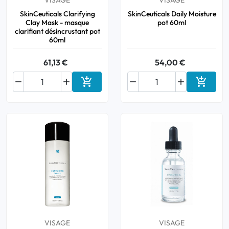
VISAGE
VISAGE
SkinCeuticals Clarifying
SkinCeuticals Daily Moisture
Clay Mask - masque
pot 60ml
clarifiant désincrustant pot
60ml
61,13 €
54,00 €






Ajouter au panier
Ajouter
VISAGE
VISAGE