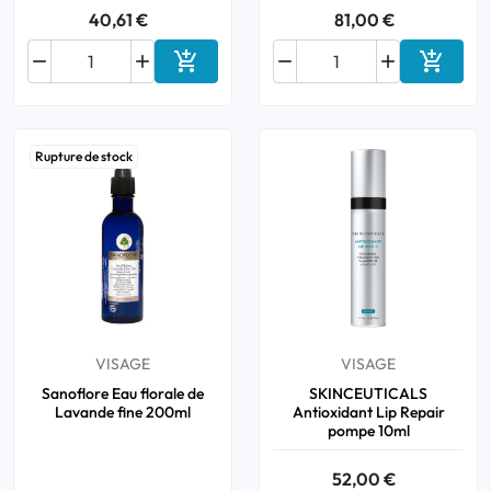
40,61 €
81,00 €






Ajouter au panier
Ajouter
Rupture de stock
VISAGE
VISAGE
Sanoflore Eau florale de
SKINCEUTICALS
Lavande fine 200ml
Antioxidant Lip Repair
pompe 10ml
52,00 €