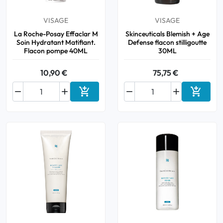
VISAGE
VISAGE
La Roche-Posay Effaclar M
Skinceuticals Blemish + Age
Soin Hydratant Matifiant.
Defense flacon stilligoutte
Flacon pompe 40ML
30ML
10,90 €
75,75 €






Ajouter au panier
Ajouter