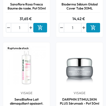
Sanoflore Rosa fresca
Bioderma Sébium Global
Baume de rosée. Pot 50ml
Cover Tube 30ML
31,65 €
14,42 €






Ajouter au panier
Ajouter
Rupture de stock
VISAGE
VISAGE
SensiBiafine Lait
DARPHIN STIMULSKIN
démaquillant apaisant.
PLUS Sérumask - Pot 50ml