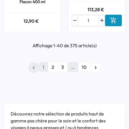
Flacon 400 ml
113,28 €



12,90 €
Ajouter
Affichage 1-40 de 375 article(s)
1
2
3
…
10


Découvrez notre sélection de produits haut de
gamme pas chère pour le soin et le confort des
visages à peaux grasses et / ou à tendances