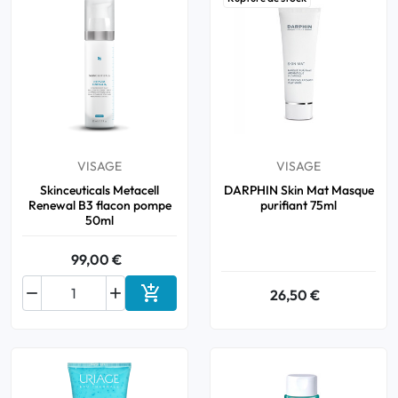
VISAGE
VISAGE
Skinceuticals Metacell
DARPHIN Skin Mat Masque
Renewal B3 flacon pompe
purifiant 75ml
50ml
99,00 €



26,50 €
Ajouter au panier