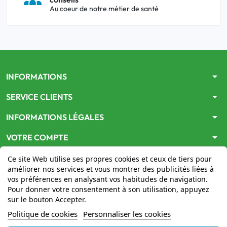
Au coeur de notre métier de santé
arrow_drop_down
INFORMATIONS
arrow_drop_down
SERVICE CLIENTS
arrow_drop_down
INFORMATIONS LÉGALES
arrow_drop_down
VOTRE COMPTE
Ce site Web utilise ses propres cookies et ceux de tiers pour
améliorer nos services et vous montrer des publicités liées à
vos préférences en analysant vos habitudes de navigation.
Pour donner votre consentement à son utilisation, appuyez
sur le bouton Accepter.
Le site
www.mon-pharmacien-conseil.com
est
autorisé
Politique de cookies
Personnaliser les cookies
par le Ministère de la Santé
pour la vente en ligne de