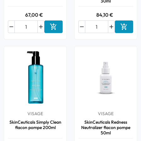
30ml
67,00 €
84,10 €






Ajouter au panier
Ajouter
VISAGE
VISAGE
SkinCeuticals Simply Clean
SkinCeuticals Redness
flacon pompe 200ml
Neutralizer flacon pompe
50ml