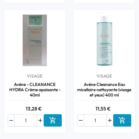
VISAGE
VISAGE
Avène - CLEANANCE
Avène Cleanance Eau
HYDRA Crème apaisante -
micellaire nettoyante (visage
40ml
et yeux) 400 ml
13,28 €
11,55 €






Ajouter au panier
Ajouter