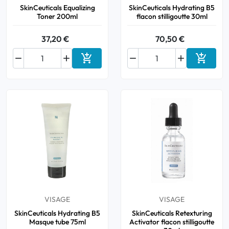
SkinCeuticals Equalizing
SkinCeuticals Hydrating B5
Toner 200ml
flacon stilligoutte 30ml
37,20 €
70,50 €






Ajouter au panier
Ajouter
VISAGE
VISAGE
SkinCeuticals Hydrating B5
SkinCeuticals Retexturing
Masque tube 75ml
Activator flacon stilligoutte