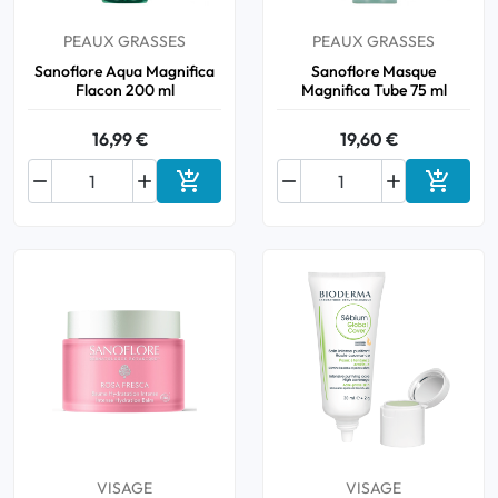
PEAUX GRASSES
PEAUX GRASSES
Sanoflore Aqua Magnifica
Sanoflore Masque
Flacon 200 ml
Magnifica Tube 75 ml
16,99 €
19,60 €






Ajouter au panier
Ajouter
VISAGE
VISAGE