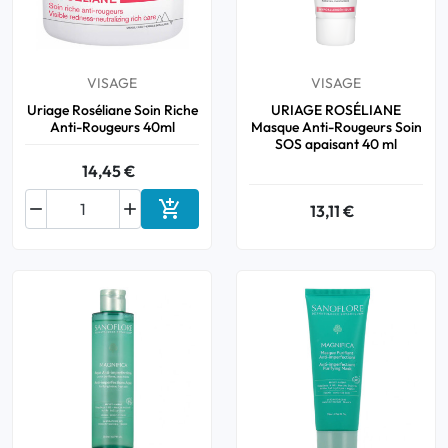
VISAGE
VISAGE
Uriage Roséliane Soin Riche
URIAGE ROSÉLIANE
Anti-Rougeurs 40ml
Masque Anti-Rougeurs Soin
SOS apaisant 40 ml
14,45 €



13,11 €
Ajouter au panier