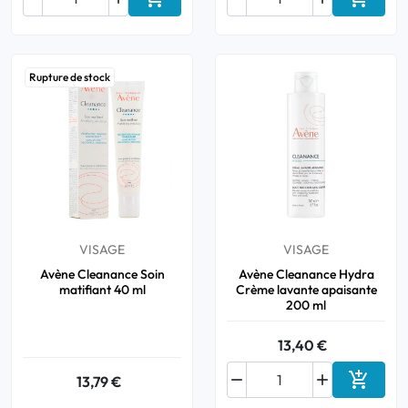
Ajouter au panier
Ajouter
Rupture de stock
VISAGE
VISAGE
Avène Cleanance Soin
Avène Cleanance Hydra
matifiant 40 ml
Crème lavante apaisante
200 ml
13,40 €



13,79 €
Ajouter