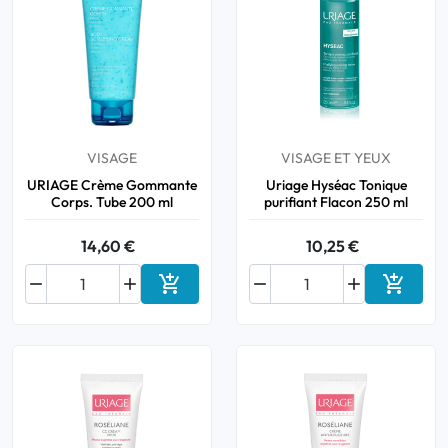
VISAGE
VISAGE ET YEUX
URIAGE Crème Gommante
Uriage Hyséac Tonique
Corps. Tube 200 ml
purifiant Flacon 250 ml
14,60 €
10,25 €






Ajouter au panier
Ajouter