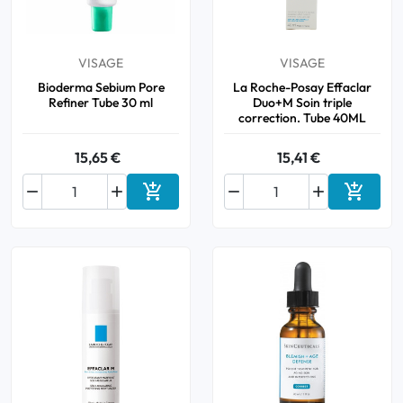
Bucco-dentaire
VISAGE
VISAGE
Anti-Poux
Bioderma Sebium Pore
La Roche-Posay Effaclar
Refiner Tube 30 ml
Duo+M Soin triple
correction. Tube 40ML
Bébé
15,65 €
15,41 €
Homéopathie






Ajouter au panier
Ajouter
Divers