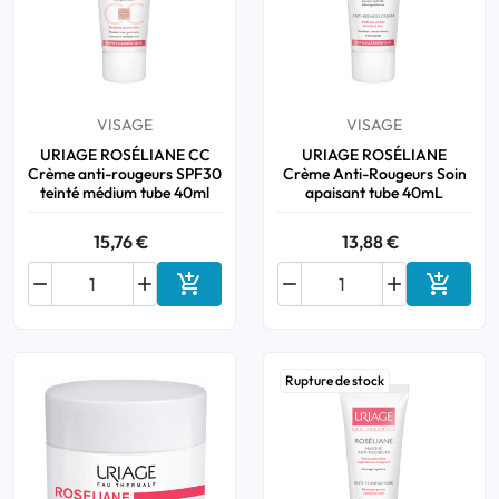
VISAGE
VISAGE
URIAGE ROSÉLIANE CC
URIAGE ROSÉLIANE
Crème anti-rougeurs SPF30
Crème Anti-Rougeurs Soin
teinté médium tube 40ml
apaisant tube 40mL
15,76 €
13,88 €






Ajouter au panier
Ajouter
Rupture de stock