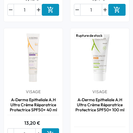






Ajouter au panier
Ajouter
Rupture de stock
VISAGE
VISAGE
A-Derma Epitheliale A.H
A-Derma Epitheliale A.H
Ultra Crème Réparatrice
Ultra Crème Réparatrice
Protectrice SPF50+ 40 ml
Protectrice SPF50+ 100 ml
13,20 €