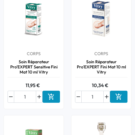
CORPS
CORPS
Soin Réparateur
Soin Réparateur
Pro'EXPERT Sensitive Fini
Pro'EXPERT Fini Mat 10 ml
Mat 10 ml Vitry
Vitry
11,95 €
10,34 €






Ajouter au panier
Ajouter