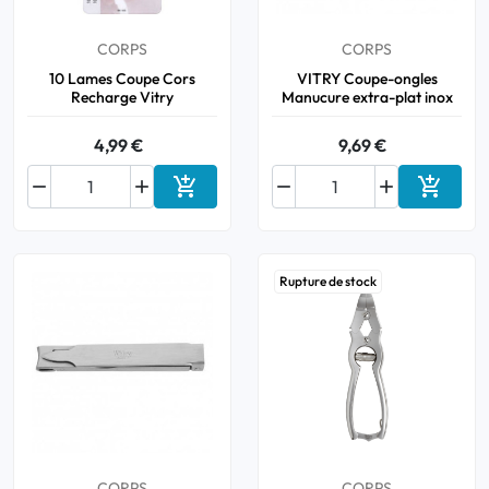
CORPS
CORPS
10 Lames Coupe Cors
VITRY Coupe-ongles
Recharge Vitry
Manucure extra-plat inox
4,99 €
9,69 €






Ajouter au panier
Ajouter
Rupture de stock
CORPS
CORPS