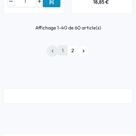



18,85 €
Ajouter au panier
Affichage 1-40 de 60 article(s)
1
2

