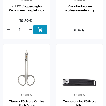
VITRY Coupe-ongles
Pince Podologue
Pédicure extra-plat inox
Professionnelle Vitry
10,89 €



31,76 €
Ajouter au panier
CORPS
CORPS
Ciseaux Pédicure Ongles
Coupe-ongles Pédicure
Forts Vitry
Vitry