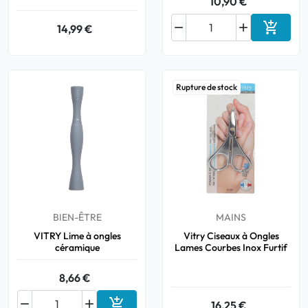
10,90 €



14,99 €
Ajouter
Rupture de stock
BIEN-ÊTRE
MAINS
VITRY Lime à ongles
Vitry Ciseaux à Ongles
céramique
Lames Courbes Inox Furtif
8,66 €



16,25 €