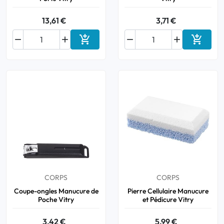
13,61 €
3,71 €






Ajouter au panier
Ajouter
CORPS
CORPS
Coupe-ongles Manucure de
Pierre Cellulaire Manucure
Poche Vitry
et Pédicure Vitry
3,42 €
5,99 €