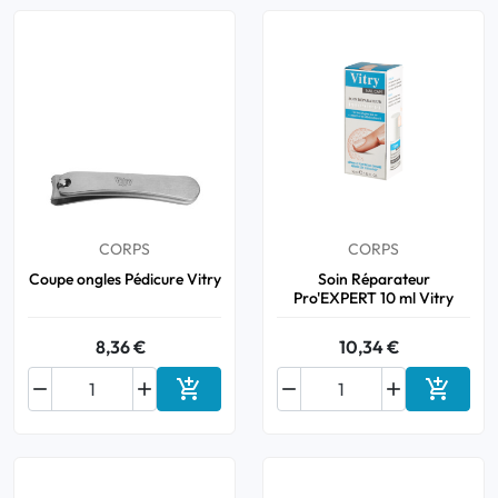
CORPS
CORPS
Coupe ongles Pédicure Vitry
Soin Réparateur
Pro'EXPERT 10 ml Vitry
8,36 €
10,34 €






Ajouter au panier
Ajouter