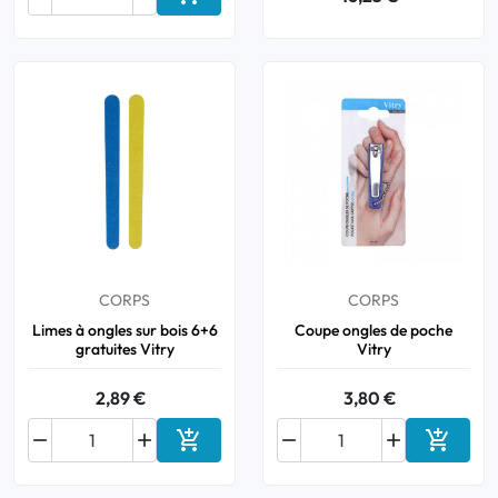
Ajouter au panier
CORPS
CORPS
Limes à ongles sur bois 6+6
Coupe ongles de poche
gratuites Vitry
Vitry
2,89 €
3,80 €






Ajouter au panier
Ajouter