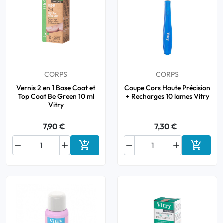
CORPS
CORPS
Vernis 2 en 1 Base Coat et
Coupe Cors Haute Précision
Top Coat Be Green 10 ml
+ Recharges 10 lames Vitry
Vitry
7,90 €
7,30 €






Ajouter au panier
Ajouter