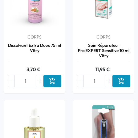
CORPS
CORPS
Dissolvant Extra Doux 75 ml
Soin Réparateur
Vitry
Pro'EXPERT Sensitive 10 ml
Vitry
3,70 €
11,95 €






Ajouter au panier
Ajouter