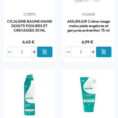
Bucco-dentaire
CORPS
VISAGE
CICALEINE BAUME MAINS
AKILENJUR Crème visage
Anti-Poux
DOIGTS FISSURES ET
mains pieds engelures et
CREVASSES 30 ML
gerçures prévention 75 ml
Bébé
6,45 €
6,99 €
Homéopathie






Ajouter au panier
Ajouter
Divers