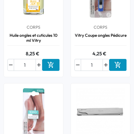
CORPS
CORPS
Huile ongles et cuticules 10
Vitry Coupe ongles Pédicure
ml Vitry
8,25 €
4,25 €






Ajouter au panier
Ajouter