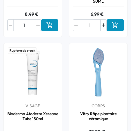
50ML
8,49 €
6,99 €






Ajouter au panier
Ajouter
Rupture de stock
VISAGE
CORPS
Bioderma Atoderm Xereane
Vitry Râpe plantaire
Tube 150ml
céramique