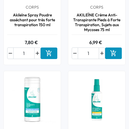
CORPS
CORPS
Akileïne Spray Poudre
AKILEÏNE Crème Anti-
asséchant pour très forte
Transpirante Pieds à Forte
transpiration 150 ml
Transpiration, Sujets aux
Mycoses 75 ml
7,80 €
6,99 €






Ajouter au panier
Ajouter