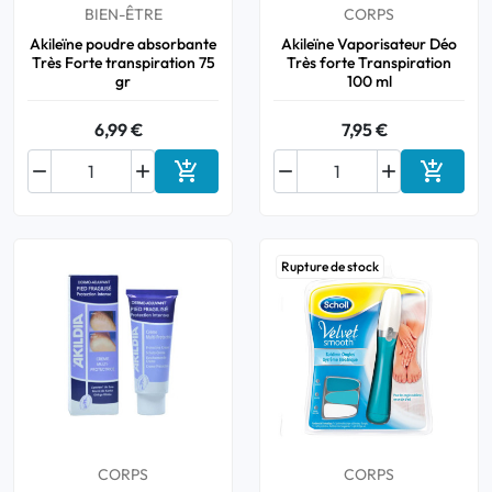
BIEN-ÊTRE
CORPS
Akileïne poudre absorbante
Akileïne Vaporisateur Déo
Très Forte transpiration 75
Très forte Transpiration
gr
100 ml
6,99 €
7,95 €






Ajouter au panier
Ajouter
Rupture de stock
CORPS
CORPS