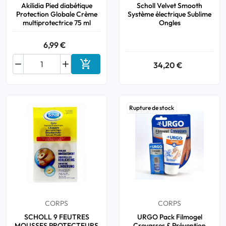
Akilidia Pied diabétique
Scholl Velvet Smooth
Protection Globale Crème
Système électrique Sublime
multiprotectrice 75 ml
Ongles
6,99 €



34,20 €
Ajouter au panier
Rupture de stock
CORPS
CORPS
SCHOLL 9 FEUTRES
URGO Pack Filmogel
MOUSSES PROTECTEURS
Crevasses & Prévention