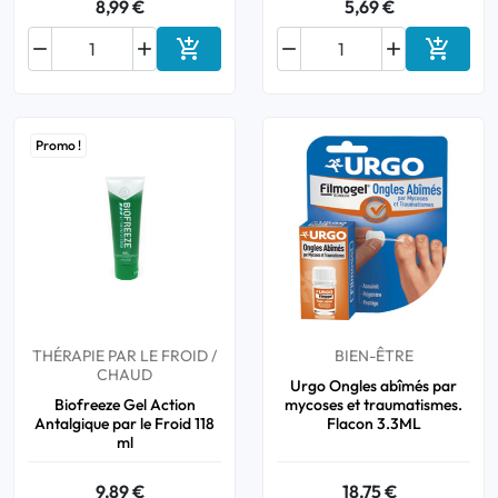
8,99 €
5,69 €






Ajouter au panier
Ajouter
Promo !
THÉRAPIE PAR LE FROID /
BIEN-ÊTRE
CHAUD
Urgo Ongles abîmés par
Biofreeze Gel Action
mycoses et traumatismes.
Antalgique par le Froid 118
Flacon 3.3ML
ml
9,89 €
18,75 €