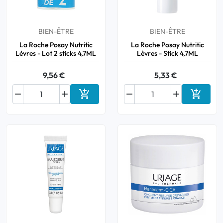
BIEN-ÊTRE
BIEN-ÊTRE
La Roche Posay Nutritic
La Roche Posay Nutritic
Lèvres - Lot 2 sticks 4,7ML
Lèvres - Stick 4,7ML
9,56 €
5,33 €






Ajouter au panier
Ajouter