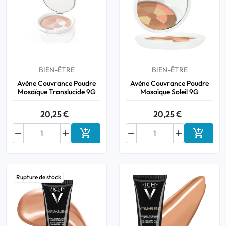
BIEN-ÊTRE
BIEN-ÊTRE
Avène Couvrance Poudre
Avène Couvrance Poudre
Mosaïque Translucide 9G
Mosaïque Soleil 9G
20,25 €
20,25 €






Ajouter au panier
Ajouter
Rupture de stock