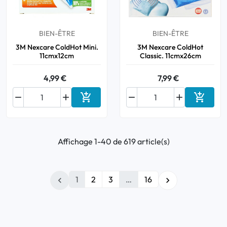
BIEN-ÊTRE
BIEN-ÊTRE
3M Nexcare ColdHot Mini.
3M Nexcare ColdHot
11cmx12cm
Classic. 11cmx26cm
4,99 €
7,99 €






Ajouter au panier
Ajouter
Affichage 1-40 de 619 article(s)
1
2
3
…
16

