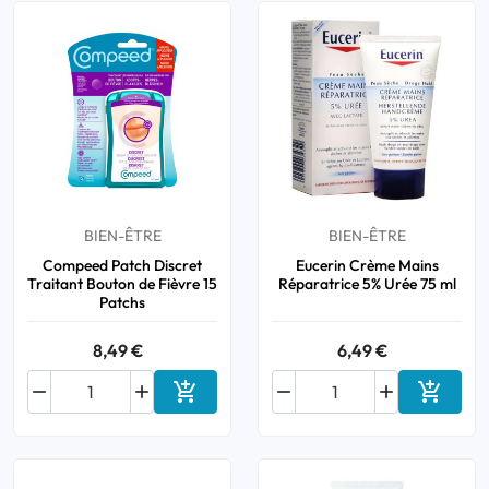
BIEN-ÊTRE
BIEN-ÊTRE
Compeed Patch Discret
Eucerin Crème Mains
Traitant Bouton de Fièvre 15
Réparatrice 5% Urée 75 ml
Patchs
8,49 €
6,49 €






Ajouter au panier
Ajouter