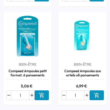
BIEN-ÊTRE
BIEN-ÊTRE
Compeed Ampoules petit
Compeed Ampoules aux
format. 6 pansements
orteils x8 pansements
5,06 €
6,99 €






Ajouter au panier
Ajouter