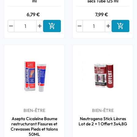
ml
secs Tube 125 ml
6,79 €
7,99 €






Ajouter au panier
Ajouter
BIEN-ÊTRE
BIEN-ÊTRE
Asepta Cicaleïne Baume
Neutrogena Stick Lèvres
restructurant Fissures et
Lot de 2 + 1 Offert 3x4,8G
Crevasses Pieds et talons
50ML