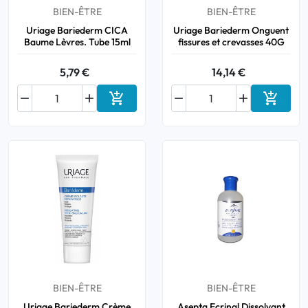
BIEN-ÊTRE
BIEN-ÊTRE
Uriage Bariederm CICA
Uriage Bariederm Onguent
Baume Lèvres. Tube 15ml
fissures et crevasses 40G
5,79 €
14,14 €






Ajouter au panier
Ajouter
BIEN-ÊTRE
BIEN-ÊTRE
Uriage Bariederm Crème
Asepta Ecrinal Dissolvant