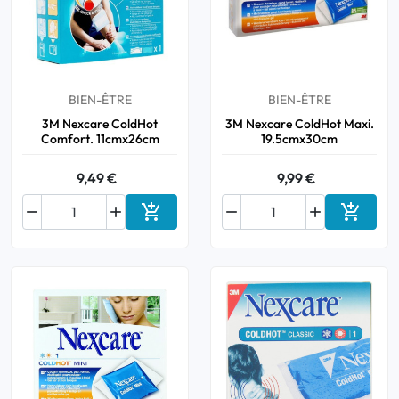
BIEN-ÊTRE
BIEN-ÊTRE
3M Nexcare ColdHot
3M Nexcare ColdHot Maxi.
Comfort. 11cmx26cm
19.5cmx30cm
9,49 €
9,99 €






Ajouter au panier
Ajouter