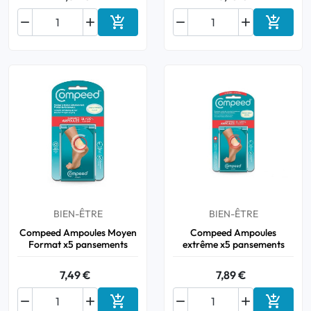






Ajouter au panier
Ajouter
BIEN-ÊTRE
BIEN-ÊTRE
Compeed Ampoules Moyen
Compeed Ampoules
Format x5 pansements
extrême x5 pansements
7,49 €
7,89 €






Ajouter au panier
Ajouter