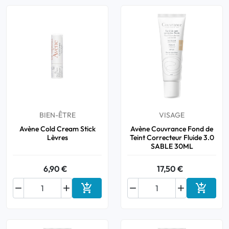
Bucco-dentaire
Anti-Poux
Bébé
Homéopathie
BIEN-ÊTRE
VISAGE
Divers
Avène Cold Cream Stick
Avène Couvrance Fond de
Lèvres
Teint Correcteur Fluide 3.0
SABLE 30ML
6,90 €
17,50 €






Ajouter au panier
Ajouter