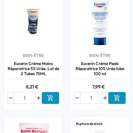
BIEN-ÊTRE
BIEN-ÊTRE
Eucerin Crème Mains
Eucerin Crème Pieds
Réparatrice 5% Urée. Lot de
Réparatrice 10% Urée tube
2 Tubes 75ML
100 ml
8,21 €
7,99 €






Ajouter au panier
Ajouter
Rupture de stock