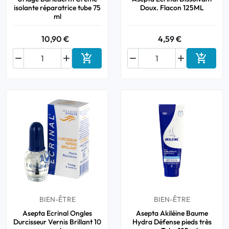
isolante réparatrice tube 75
Doux. Flacon 125ML
ml
10,90 €
4,59 €






Ajouter au panier
Ajouter
BIEN-ÊTRE
BIEN-ÊTRE
Asepta Ecrinal Ongles
Asepta Akiléine Baume
Durcisseur Vernis Brillant 10
Hydra Défense pieds très