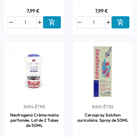
7,99 €
7,99 €






Ajouter au panier
Ajouter
BIEN-ÊTRE
BIEN-ÊTRE
Neutrogena Crème mains
Ceruspray Solution
parfumée. Lot de 2 Tubes
auriculaire. Spray de 50ML
de 50ML