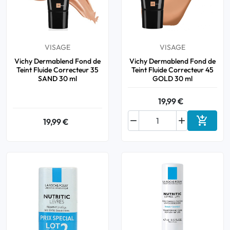
VISAGE
VISAGE
Vichy Dermablend Fond de
Vichy Dermablend Fond de
Teint Fluide Correcteur 35
Teint Fluide Correcteur 45
SAND 30 ml
GOLD 30 ml
19,99 €



19,99 €
Ajouter