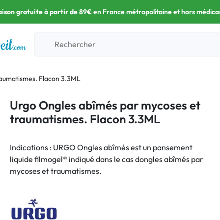
aison gratuite à partir de 89€
en France métropolitaine et hors médic
raumatismes. Flacon 3.3ML
Urgo Ongles abîmés par mycoses et
traumatismes. Flacon 3.3ML
Indications : URGO Ongles abîmés est un pansement
liquide filmogel® indiqué dans le cas dongles abîmés par
mycoses et traumatismes.