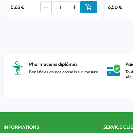

5,65 €


6,50 €
Ajouter au panier
Pharmaciens diplômés
Pai
Bénéficiez de nos conseils sur mesure.
Tout
sécu
INFORMATIONS
SERVICE CLI