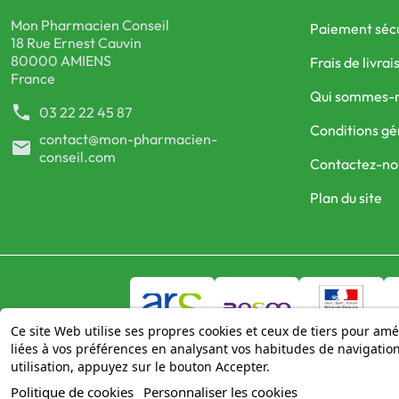
Mon Pharmacien Conseil
Paiement séc
18 Rue Ernest Cauvin
80000 AMIENS
Frais de livrai
France
Qui sommes-
phone
03 22 22 45 87
Conditions gé
contact@mon-pharmacien-
mail
conseil.com
Contactez-no
Plan du site
Ce site Web utilise ses propres cookies et ceux de tiers pour amé
liées à vos préférences en analysant vos habitudes de navigati
utilisation, appuyez sur le bouton Accepter.
Politique de cookies
Personnaliser les cookies