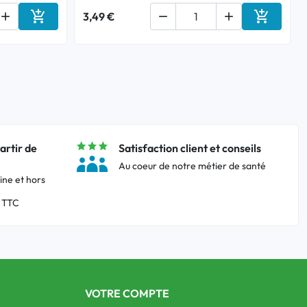



3,49 €


Ajouter au panier
Ajouter a
artir de
Satisfaction client et conseils
Au coeur de notre métier de santé
ine et hors
 TTC
VOTRE COMPTE