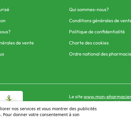
urisé
Qui sommes-nous?
son
Conditions générales de vent
nous?
Politique de confidentialité
nérales de vente
Charte des cookies
us
Ordre national des pharmaci
Le site
www.mon-pharmacien
la vente en ligne de médicame
liorer nos services et vous montrer des publicités
on. Pour donner votre consentement à son
© 2026 - Mon Pharmacien conseil