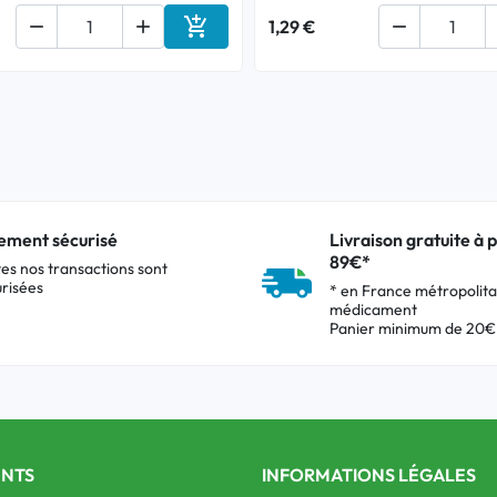



1,29 €

Ajouter au panier
ement sécurisé
Livraison gratuite à p
89€*
es nos transactions sont
risées
* en France métropolita
médicament
Panier minimum de 20€
ENTS
INFORMATIONS LÉGALES