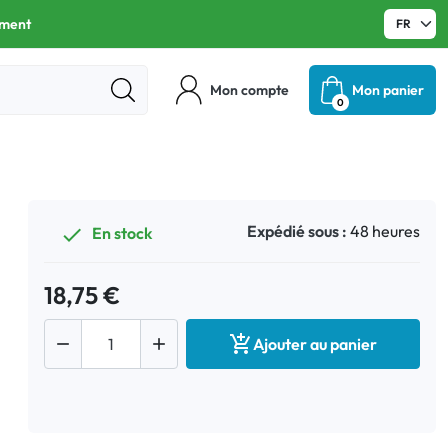
ament
Mon compte
Mon panier
0
Expédié sous :
48 heures
En stock

18,75 €



Ajouter au panier