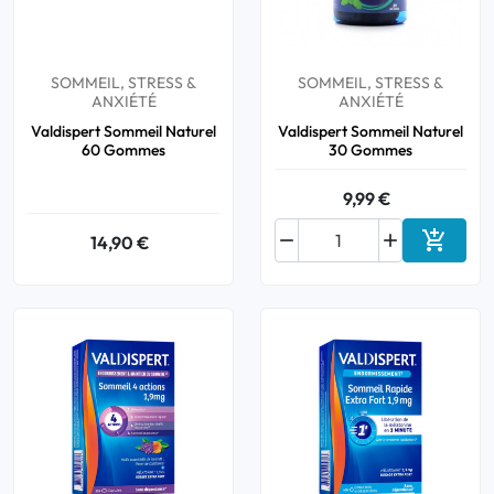
SOMMEIL, STRESS &
SOMMEIL, STRESS &
ANXIÉTÉ
ANXIÉTÉ
Valdispert Sommeil Naturel
Valdispert Sommeil Naturel
60 Gommes
30 Gommes
9,99 €



14,90 €
Ajouter