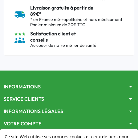
Livraison gratuite à partir de
89€*
* en France métropolitaine et hors médicament
Panier minimum de 20€ TTC
Satisfaction client et
conseils
Au coeur de notre métier de santé
arrow_drop_down
INFORMATIONS
arrow_drop_down
SERVICE CLIENTS
arrow_drop_down
INFORMATIONS LÉGALES
arrow_drop_down
VOTRE COMPTE
Ce site Web utilise ses propres cookies et ceux de tiers pour