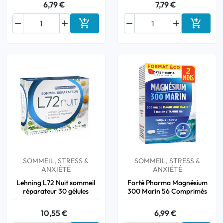
6,79 €
7,79 €






Ajouter au panier
Ajouter
SOMMEIL, STRESS &
SOMMEIL, STRESS &
ANXIÉTÉ
ANXIÉTÉ
Lehning L72 Nuit sommeil
Forté Pharma Magnésium
réparateur 30 gélules
300 Marin 56 Comprimés
10,55 €
6,99 €