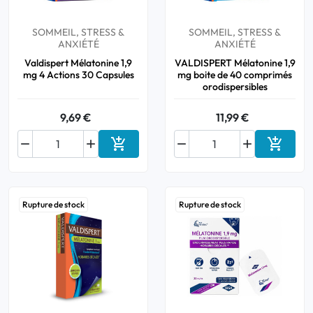
SOMMEIL, STRESS &
SOMMEIL, STRESS &
ANXIÉTÉ
ANXIÉTÉ
Valdispert Mélatonine 1,9
VALDISPERT Mélatonine 1,9
mg 4 Actions 30 Capsules
mg boite de 40 comprimés
orodispersibles
9,69 €
11,99 €






Ajouter au panier
Ajouter
Rupture de stock
Rupture de stock