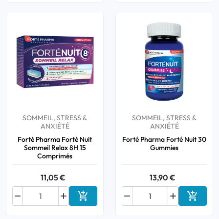
SOMMEIL, STRESS &
SOMMEIL, STRESS &
ANXIÉTÉ
ANXIÉTÉ
Forté Pharma Forté Nuit
Forté Pharma Forté Nuit 30
Sommeil Relax 8H 15
Gummies
Comprimés
11,05 €
13,90 €






Ajouter au panier
Ajouter