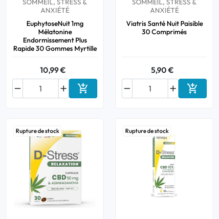
SOMMEIL, STRESS &
SOMMEIL, STRESS &
ANXIÉTÉ
ANXIÉTÉ
EuphytoseNuit 1mg
Viatris Santé Nuit Paisible
Mélatonine
30 Comprimés
Endormissement Plus
Rapide 30 Gommes Myrtille
10,99 €
5,90 €






Ajouter au panier
Ajouter
Rupture de stock
Rupture de stock