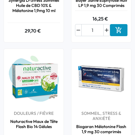
Synergia D-Stress Sommeil
Bayer Santé Euphytose Nuit
Huile de CBD 10% &
LP 1,9 mg 30 Comprimés
Mélatonine 1,9mg 10 ml
16,25 €



29,70 €
Ajouter
DOULEURS / FIÈVRE
SOMMEIL, STRESS &
ANXIÉTÉ
Naturactive Maux de Tête
Flash Bio 14 Gélules
Biogaran Mélatonine Flash
1,9 mg 30 comprimés