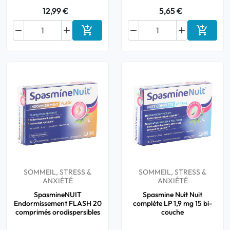
12,99 €
5,65 €






Ajouter au panier
Ajouter
SOMMEIL, STRESS &
SOMMEIL, STRESS &
ANXIÉTÉ
ANXIÉTÉ
SpasmineNUIT
Spasmine Nuit Nuit
Endormissement FLASH 20
complète LP 1,9 mg 15 bi-
comprimés orodispersibles
couche