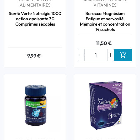
ALIMENTAIRES
VITAMINES
Santé Verte Nutralgic 1000
Berocca Magnésium
action apaisante 30
Fatigue et nervosité,
Comprimés sécables
Mémoire et concentration
14 sachets
11,50 €



9,99 €
Ajouter