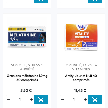
Ajouter au panier
Ajouter
SOMMEIL, STRESS &
IMMUNITÉ, FORME &
ANXIÉTÉ
VITAMINES
Granions Mélatonine 1,9mg
Alvityl Jour et Nuit 40
30 comprimés
comprimés
3,90 €
11,45 €






Ajouter au panier
Ajouter