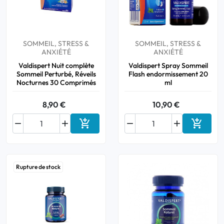
Bucco-dentaire
SOMMEIL, STRESS &
SOMMEIL, STRESS &
Anti-Poux
ANXIÉTÉ
ANXIÉTÉ
Valdispert Nuit complète
Valdispert Spray Sommeil
Bébé
Sommeil Perturbé, Réveils
Flash endormissement 20
Nocturnes 30 Comprimés
ml
Homéopathie
8,90 €
10,90 €
Divers






Ajouter au panier
Ajouter
Rupture de stock