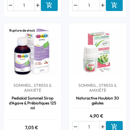






Ajouter au panier
Ajouter
Rupture de stock
SOMMEIL, STRESS &
SOMMEIL, STRESS &
ANXIÉTÉ
ANXIÉTÉ
Pediakid Sommeil Sirop
Naturactive Houblon 30
d'Agave & Prébiotiques 125
gélules
ml
4,90 €



7,05 €
Ajouter