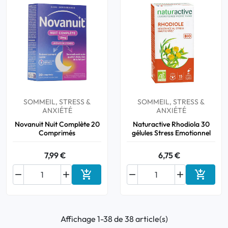
SOMMEIL, STRESS &
SOMMEIL, STRESS &
ANXIÉTÉ
ANXIÉTÉ
Novanuit Nuit Complète 20
Naturactive Rhodiola 30
Comprimés
gélules Stress Emotionnel
7,99 €
6,75 €






Ajouter au panier
Ajouter
Affichage 1-38 de 38 article(s)