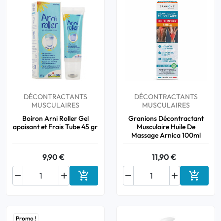
DÉCONTRACTANTS
DÉCONTRACTANTS
MUSCULAIRES
MUSCULAIRES
Boiron Arni Roller Gel
Granions Décontractant
apaisant et Frais Tube 45 gr
Musculaire Huile De
Massage Arnica 100ml
9,90 €
11,90 €






Ajouter au panier
Ajouter
Promo !