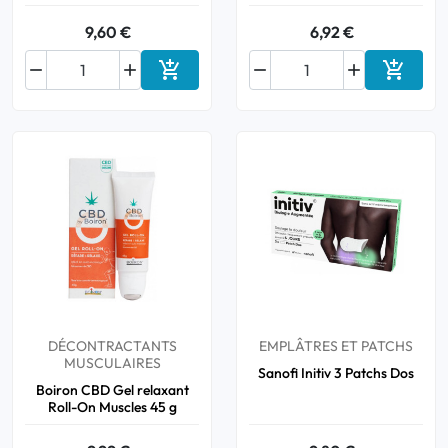
9,60 €
6,92 €






Ajouter au panier
Ajouter
DÉCONTRACTANTS
EMPLÂTRES ET PATCHS
MUSCULAIRES
Sanofi Initiv 3 Patchs Dos
Boiron CBD Gel relaxant
Roll-On Muscles 45 g