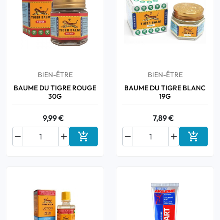
BIEN-ÊTRE
BIEN-ÊTRE
BAUME DU TIGRE ROUGE
BAUME DU TIGRE BLANC
30G
19G
9,99 €
7,89 €






Ajouter au panier
Ajouter