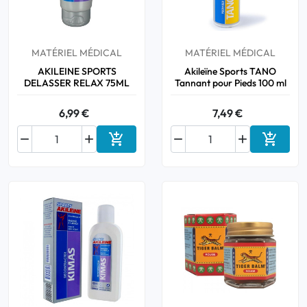
MATÉRIEL MÉDICAL
MATÉRIEL MÉDICAL
AKILEINE SPORTS
Akileïne Sports TANO
DELASSER RELAX 75ML
Tannant pour Pieds 100 ml
6,99 €
7,49 €






Ajouter au panier
Ajouter