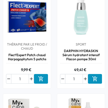
THÉRAPIE PAR LE FROID /
SPORT
CHAUD
DARPHIN HYDRASKIN
Flect'Expert Patch chaud
Sérum hydratant intensif
Harpagophytum 5 patchs
Flacon pompe 30ml
9,99 €
49,41 €






Ajouter au panier
Ajouter