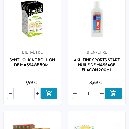
Bucco-dentaire
Anti-Poux
Bébé
BIEN-ÊTRE
BIEN-ÊTRE
Homéopathie
SYNTHOLKINE ROLL ON
AKILEINE SPORTS START
DE MASSAGE 50ML
HUILE DE MASSAGE
Divers
FLACON 200ML
7,99 €
8,69 €






Ajouter au panier
Ajouter