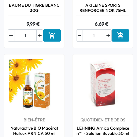
BAUME DU TIGRE BLANC
AKILEINE SPORTS
30G
RENFORCER NOK 75ML
9,99 €
6,69 €






Ajouter au panier
Ajouter
BIEN-ÊTRE
QUOTIDIEN ET BOBOS
Naturactive BIO Macérat
LEHNING Arnica Complexe
Huileux ARNICA 50 ml
n*1 - Solution Buvable 30 ml