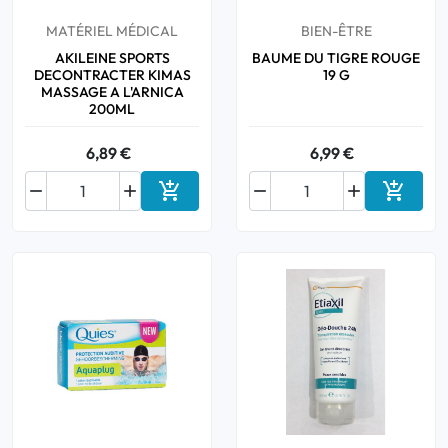
MATÉRIEL MÉDICAL
BIEN-ÊTRE
AKILEINE SPORTS
BAUME DU TIGRE ROUGE
DECONTRACTER KIMAS
19 G
MASSAGE A L'ARNICA
200ML
6,89 €
6,99 €






Ajouter au panier
Ajouter