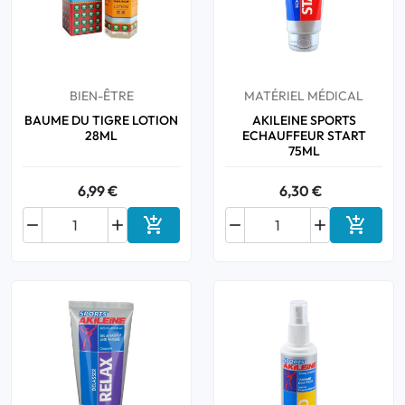
BIEN-ÊTRE
MATÉRIEL MÉDICAL
BAUME DU TIGRE LOTION
AKILEINE SPORTS
28ML
ECHAUFFEUR START
75ML
6,99 €
6,30 €






Ajouter au panier
Ajouter