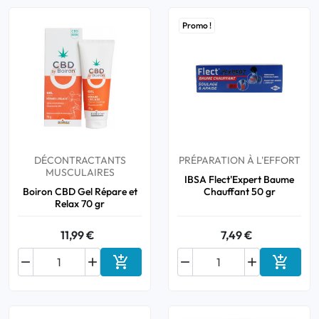
Promo !
DÉCONTRACTANTS
PRÉPARATION À L'EFFORT
MUSCULAIRES
IBSA Flect'Expert Baume
Boiron CBD Gel Répare et
Chauffant 50 gr
Relax 70 gr
11,99 €
7,49 €






Ajouter au panier
Ajouter