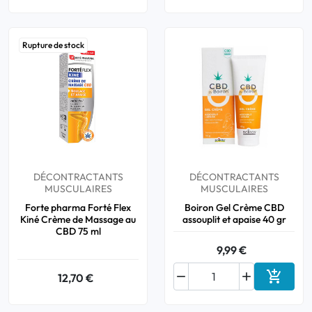
Rupture de stock
DÉCONTRACTANTS
DÉCONTRACTANTS
MUSCULAIRES
MUSCULAIRES
Forte pharma Forté Flex
Boiron Gel Crème CBD
Kiné Crème de Massage au
assouplit et apaise 40 gr
CBD 75 ml
9,99 €



12,70 €
Ajouter