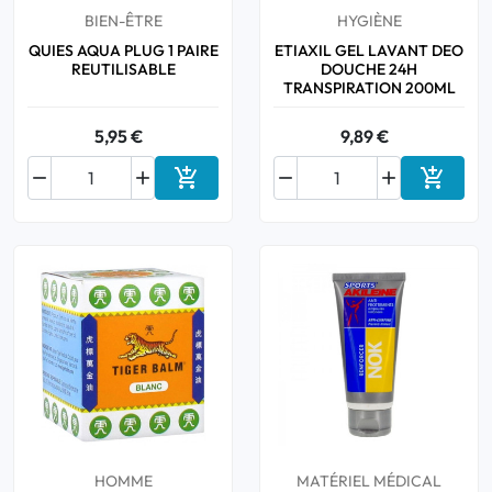
BIEN-ÊTRE
HYGIÈNE
QUIES AQUA PLUG 1 PAIRE
ETIAXIL GEL LAVANT DEO
REUTILISABLE
DOUCHE 24H
TRANSPIRATION 200ML
5,95 €
9,89 €






Ajouter au panier
Ajouter
HOMME
MATÉRIEL MÉDICAL