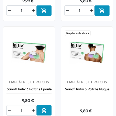
9,99 €
9,80 €






Ajouter au panier
Ajouter
Rupture de stock
EMPLÂTRES ET PATCHS
EMPLÂTRES ET PATCHS
Sanofi Initiv 3 Patchs Épaule
Sanofi Initiv 3 Patchs Nuque
9,80 €



9,80 €
Ajouter au panier