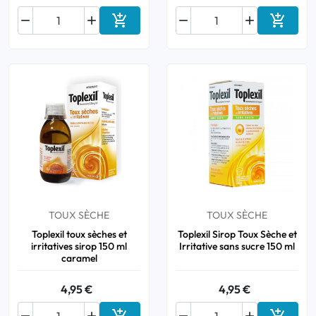






Ajouter au panier
Ajouter
TOUX SÈCHE
TOUX SÈCHE
Toplexil toux sèches et
Toplexil Sirop Toux Sèche et
irritatives sirop 150 ml
Irritative sans sucre 150 ml
caramel
4,95 €
4,95 €