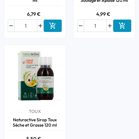
ml
Soulage et Apaise 120 ml
6,79 €
4,99 €






Ajouter au panier
Ajouter
TOUX
Naturactive Sirop Toux
Sèche et Grasse 120 ml
5,50 €