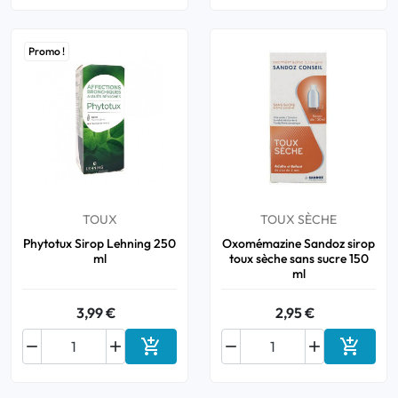
Promo !
TOUX
TOUX SÈCHE
Phytotux Sirop Lehning 250
Oxomémazine Sandoz sirop
ml
toux sèche sans sucre 150
ml
3,99 €
2,95 €






Ajouter au panier
Ajouter