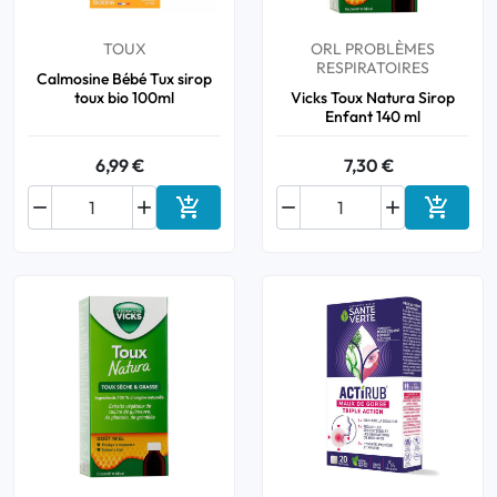
TOUX
ORL PROBLÈMES
RESPIRATOIRES
Calmosine Bébé Tux sirop
toux bio 100ml
Vicks Toux Natura Sirop
Enfant 140 ml
6,99 €
7,30 €






Ajouter au panier
Ajouter