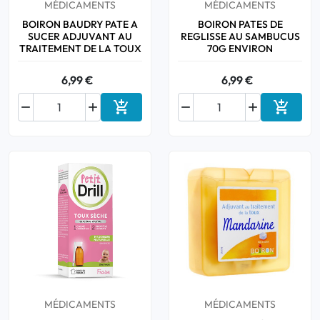
MÉDICAMENTS
MÉDICAMENTS
BOIRON BAUDRY PATE A
BOIRON PATES DE
SUCER ADJUVANT AU
REGLISSE AU SAMBUCUS
TRAITEMENT DE LA TOUX
70G ENVIRON
6,99 €
6,99 €






Ajouter au panier
Ajouter
MÉDICAMENTS
MÉDICAMENTS