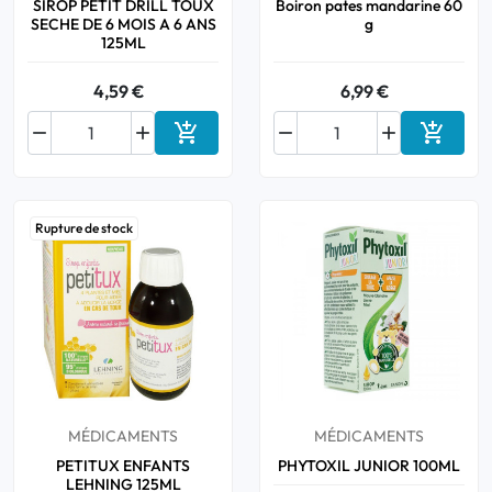
SIROP PETIT DRILL TOUX
Boiron pates mandarine 60
SECHE DE 6 MOIS A 6 ANS
g
125ML
4,59 €
6,99 €






Ajouter au panier
Ajouter
Rupture de stock
MÉDICAMENTS
MÉDICAMENTS
PETITUX ENFANTS
PHYTOXIL JUNIOR 100ML
LEHNING 125ML