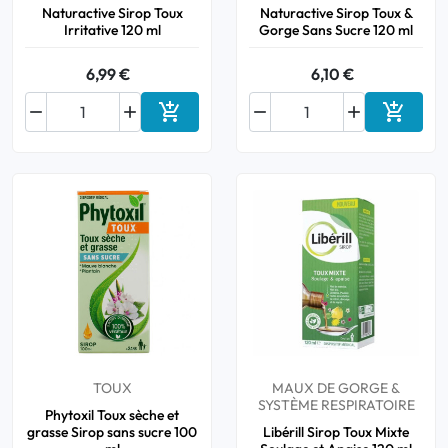
Naturactive Sirop Toux
Naturactive Sirop Toux &
Irritative 120 ml
Gorge Sans Sucre 120 ml
6,99 €
6,10 €






Ajouter au panier
Ajouter
TOUX
MAUX DE GORGE &
SYSTÈME RESPIRATOIRE
Phytoxil Toux sèche et
grasse Sirop sans sucre 100
Libérill Sirop Toux Mixte