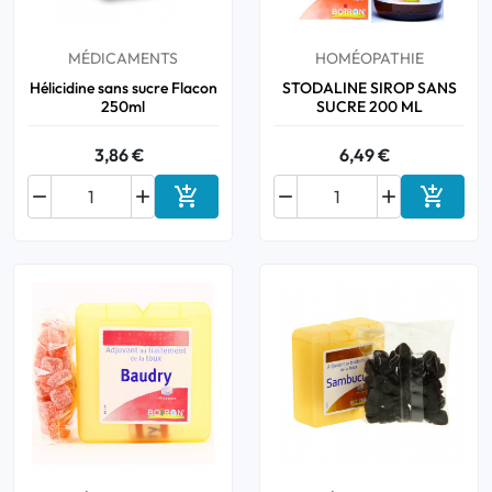
Bucco-dentaire
MÉDICAMENTS
HOMÉOPATHIE
Hélicidine sans sucre Flacon
STODALINE SIROP SANS
Anti-Poux
250ml
SUCRE 200 ML
3,86 €
6,49 €
Bébé






Ajouter au panier
Ajouter
Homéopathie
Divers