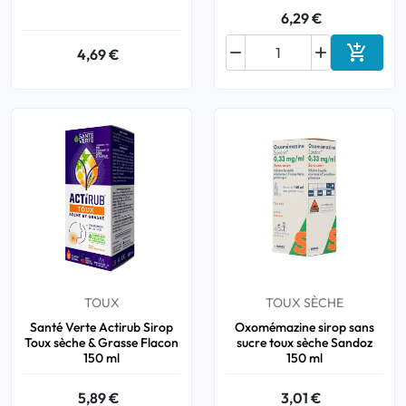
6,29 €



4,69 €
Ajouter
TOUX
TOUX SÈCHE
Santé Verte Actirub Sirop
Oxomémazine sirop sans
Toux sèche & Grasse Flacon
sucre toux sèche Sandoz
150 ml
150 ml
5,89 €
3,01 €