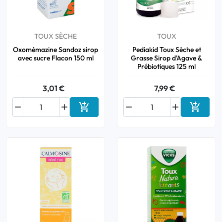
TOUX SÈCHE
TOUX
Oxomémazine Sandoz sirop
Pediakid Toux Sèche et
avec sucre Flacon 150 ml
Grasse Sirop d'Agave &
Prébiotiques 125 ml
3,01 €
7,99 €






Ajouter au panier
Ajouter