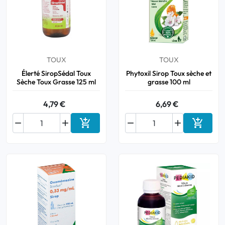
TOUX
TOUX
Élerté SiropSédal Toux
Phytoxil Sirop Toux sèche et
Sèche Toux Grasse 125 ml
grasse 100 ml
4,79 €
6,69 €






Ajouter au panier
Ajouter