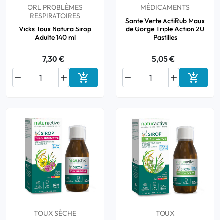
ORL PROBLÈMES
MÉDICAMENTS
RESPIRATOIRES
Sante Verte ActiRub Maux
Vicks Toux Natura Sirop
de Gorge Triple Action 20
Adulte 140 ml
Pastilles
7,30 €
5,05 €






Ajouter au panier
Ajouter
TOUX SÈCHE
TOUX