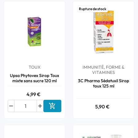
Rupture de stock
TOUX
IMMUNITÉ, FORME &
VITAMINES
Upsa Phytovex Sirop Toux
mixte sans sucre 120 ml
3C Pharma Sédatuxil Sirop
toux 125 ml
4,99 €



5,90 €
Ajouter au panier