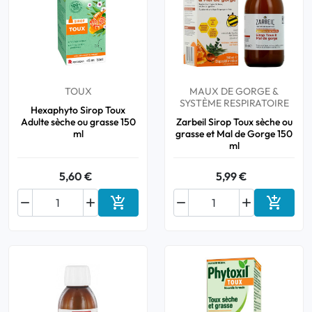
TOUX
MAUX DE GORGE &
SYSTÈME RESPIRATOIRE
Hexaphyto Sirop Toux
Adulte sèche ou grasse 150
Zarbeil Sirop Toux sèche ou
ml
grasse et Mal de Gorge 150
ml
5,60 €
5,99 €






Ajouter au panier
Ajouter