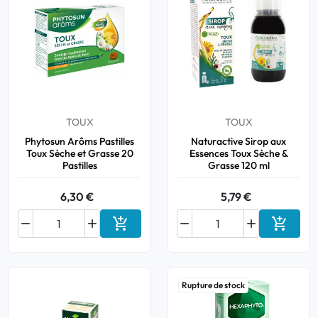
TOUX
TOUX
Phytosun Arôms Pastilles
Naturactive Sirop aux
Toux Sèche et Grasse 20
Essences Toux Sèche &
Pastilles
Grasse 120 ml
6,30 €
5,79 €






Ajouter au panier
Ajouter
Rupture de stock