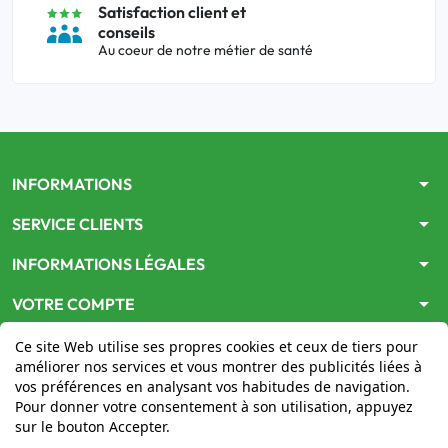
Satisfaction client et
conseils
Au coeur de notre métier de santé
arrow_drop_down
INFORMATIONS
arrow_drop_down
SERVICE CLIENTS
arrow_drop_down
INFORMATIONS LÉGALES
arrow_drop_down
VOTRE COMPTE
Ce site Web utilise ses propres cookies et ceux de tiers pour
améliorer nos services et vous montrer des publicités liées à
vos préférences en analysant vos habitudes de navigation.
Pour donner votre consentement à son utilisation, appuyez
sur le bouton Accepter.
Le site
www.mon-pharmacien-conseil.com
est
autorisé