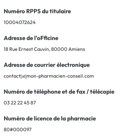
Toux
Aromathérapie
Digestion & Transit
Numéro RPPS du titulaire
Piluliers
Élimination urinaire
Rhume
Thés, tisanes et infusions
Maux de gorge & système
10004072624
respiratoire
Beauté par les plantes
Sevrage tabagique
Adresse de l'oFficine
Mémoire & Concentration
Maux de l'hiver
18 Rue Ernest Cauvin, 80000 Amiens
Sommeil / Nervosité
Circulation, jambes lourdes
Stress
Adresse de courrier électronique
Forme / Vitamines
Symptômes Ménopause
Circulation sanguine
contact
mon-pharmacien-conseil.com
[at]
Phytothérapie
Confort urinaire
Numéro de téléphone et de fax / télécopie
Douleurs / Fièvre
03 22 22 45 87
Troubles urinaires
Numéro de licence de la pharmacie
Ménopause
80#000097
Premiers soins