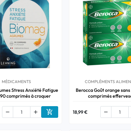
MÉDICAMENTS
COMPLÉMENTS ALIMEN
mes Stress Anxiété Fatigue
Berocca Goût orange sans
 90 comprimés à croquer
comprimés efferves



18,99 €

Ajouter au panier