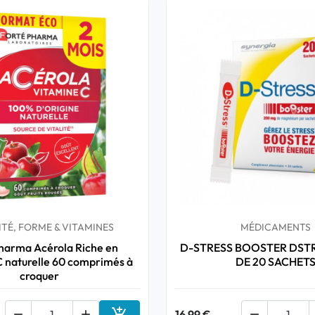
TÉ, FORME & VITAMINES
MÉDICAMENTS
harma Acérola Riche en
D-STRESS BOOSTER DSTR
 naturelle 60 comprimés à
DE 20 SACHET
croquer



16,99 €
