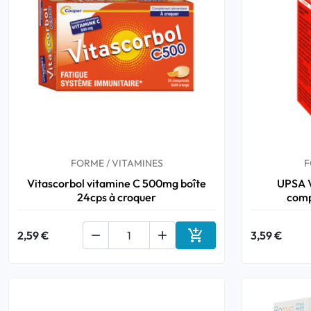
FORME / VITAMINES
F
Vitascorbol vitamine C 500mg boîte
UPSA V
24cps à croquer
comp

2,59 €


3,59 €
Ajouter au panier