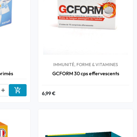
IMMUNITÉ, FORME & VITAMINES
primés
GCFORM 30 cps effervescents


6,99 €
Ajouter au panier