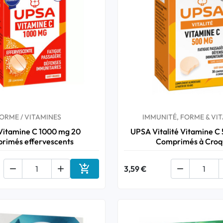
ORME / VITAMINES
IMMUNITÉ, FORME & VI
itamine C 1000 mg 20
UPSA Vitalité Vitamine C
rimés effervescents
Comprimés à Croq



3,59 €

Ajouter au panier