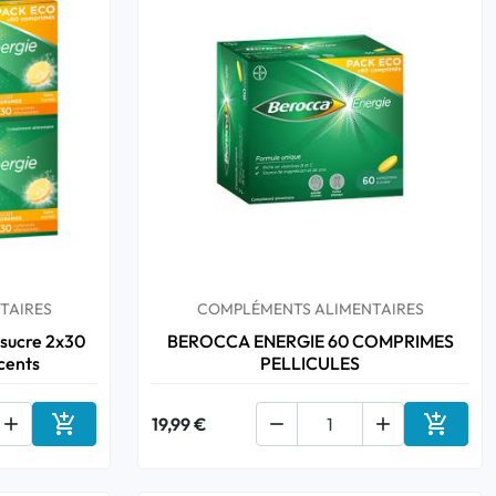
TAIRES
COMPLÉMENTS ALIMENTAIRES
 sucre 2x30
BEROCCA ENERGIE 60 COMPRIMES
cents
PELLICULES



19,99 €


Ajouter au panier
Ajouter