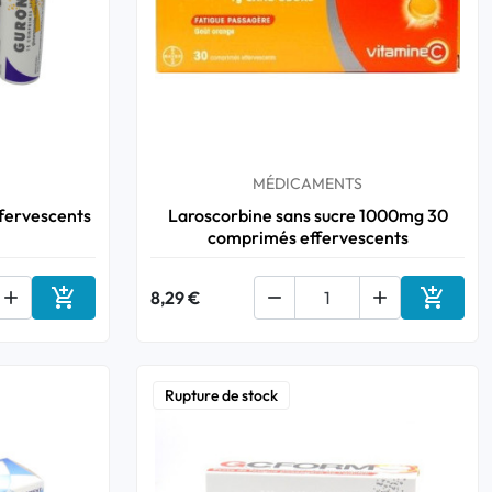
MÉDICAMENTS
fervescents
Laroscorbine sans sucre 1000mg 30
comprimés effervescents



8,29 €


Ajouter au panier
Ajouter
Rupture de stock