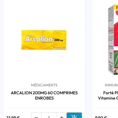
MÉDICAMENTS
IMMUNI
ARCALION 200MG 60 COMPRIMES
Forté P
ENROBES
Vitamine C

12,99 €


9,90 €