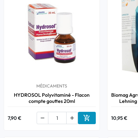
MÉDICAMENTS
HYDROSOL Polyvitaminé - Flacon
Biomag Agru
compte gouttes 20ml
Lehning

7,90 €


10,95 €
Ajouter au panier