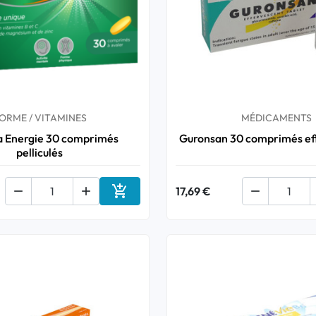
ORME / VITAMINES
MÉDICAMENTS
a Energie 30 comprimés
Guronsan 30 comprimés ef
pelliculés



17,69 €

Ajouter au panier