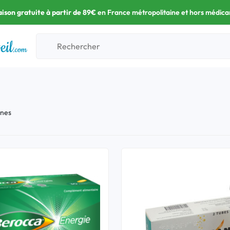
aison gratuite à partir de 89€
en France métropolitaine et hors médic
ines