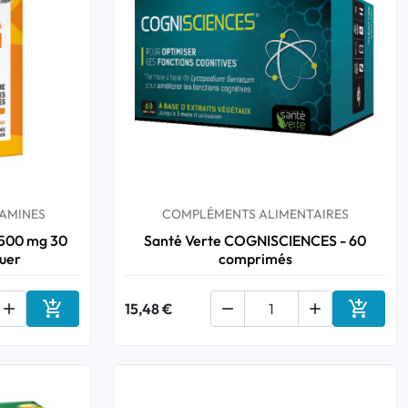
TAMINES
COMPLÉMENTS ALIMENTAIRES
 500 mg 30
Santé Verte COGNISCIENCES - 60
uer
comprimés



15,48 €


Ajouter au panier
Ajouter