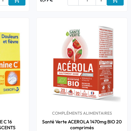
Ajouter au panier
Ajouter
COMPLÉMENTS ALIMENTAIRES
 C 16
Santé Verte ACEROLA 1470mg BIO 20
SCENTS
comprimés