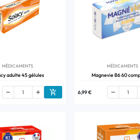
MÉDICAMENTS
MÉDICAMENTS
cy adulte 45 gélules
Magnevie B6 60 com



6,99 €

Ajouter au panier