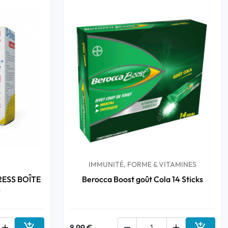
IMMUNITÉ, FORME & VITAMINES
ESS BOÎTE
Berocca Boost goût Cola 14 Sticks
S



8,99 €

