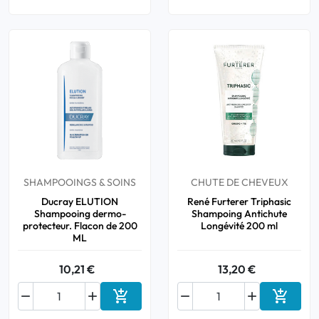
SHAMPOOINGS & SOINS
CHUTE DE CHEVEUX
Ducray ELUTION
René Furterer Triphasic
Shampooing dermo-
Shampoing Antichute
protecteur. Flacon de 200
Longévité 200 ml
ML
10,21 €
13,20 €






Ajouter au panier
Ajouter