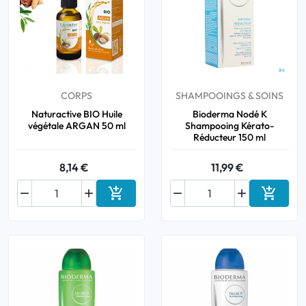
CORPS
SHAMPOOINGS & SOINS
Naturactive BIO Huile
Bioderma Nodé K
végétale ARGAN 50 ml
Shampooing Kérato-
Réducteur 150 ml
8,14 €
11,99 €






Ajouter au panier
Ajouter