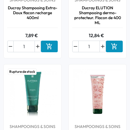
SHAMPOOINGS & SOINS
SHAMPOOINGS & SOINS
Ducray Shampooing Extra-
Ducray ELUTION
Doux flacon recharge
Shampooing dermo-
400ml
protecteur. Flacon de 400
ML
7,89 €
12,84 €






Ajouter au panier
Ajouter
Rupture de stock
SHAMPOOINGS & SOINS
SHAMPOOINGS & SOINS