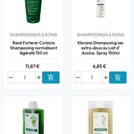
Toux
Aromathérapie
Digestion & Transit
Piluliers
Élimination urinaire
Rhume
Thés, tisanes et infusions
Maux de gorge & système
respiratoire
Beauté par les plantes
Sevrage tabagique
SHAMPOOINGS & SOINS
SHAMPOOINGS & SOINS
Mémoire & Concentration
Maux de l'hiver
René Furterer Curbicia
Klorane Shampooing sec
Shampooing normalisant
extra-doux au Lait d'
Sommeil / Nervosité
légèreté 150 ml
Avoine. Spray 150ml
Circulation, jambes lourdes
Stress
Forme / Vitamines
11,87 €
6,85 €
Symptômes Ménopause
Circulation sanguine


Phytothérapie




Ajouter au panier
Ajouter
Confort urinaire
Douleurs / Fièvre
Troubles urinaires
Ménopause
Premiers soins