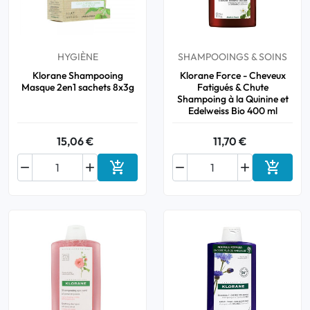
HYGIÈNE
SHAMPOOINGS & SOINS
Klorane Shampooing
Klorane Force - Cheveux
Masque 2en1 sachets 8x3g
Fatigués & Chute
Shampoing à la Quinine et
Edelweiss Bio 400 ml
15,06 €
11,70 €






Ajouter au panier
Ajouter