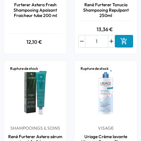
Furterer Astera Fresh
René Furterer Tonucia
Shampooing Apaisant
Shampooing Repulpant
Fraicheur tube 200 ml
250ml
13,36 €



12,10 €
Ajouter
Rupture de stock
Rupture de stock
SHAMPOOINGS & SOINS
VISAGE
René Furterer Astera sérum
Uriage Crème lavante