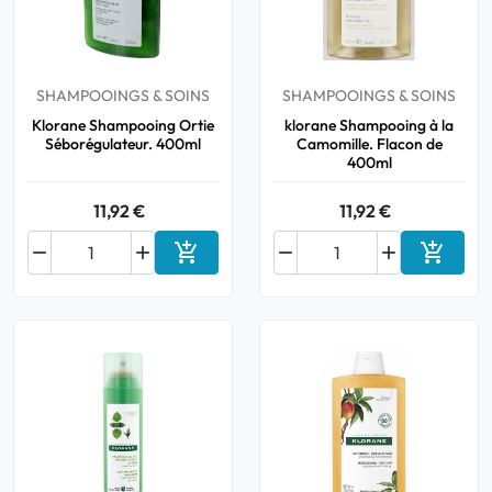
Bucco-dentaire
SHAMPOOINGS & SOINS
SHAMPOOINGS & SOINS
Anti-Poux
Klorane Shampooing Ortie
klorane Shampooing à la
Séborégulateur. 400ml
Camomille. Flacon de
Bébé
400ml
11,92 €
11,92 €
Homéopathie






Ajouter au panier
Ajouter
Divers