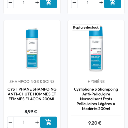






Ajouter au panier
Ajouter
Rupture de stock
SHAMPOOINGS & SOINS
HYGIÈNE
CYSTIPHANE SHAMPOING
Cystiphane S Shampoing
ANTI-CHUTE HOMMES ET
Anti-Pelliculaire
FEMMES FLACON 200ML
Normalisant États
Pelliculaires Légères A
Modérés 200ml
8,99 €



9,20 €
Ajouter au panier