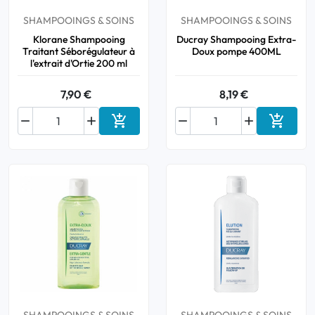
SHAMPOOINGS & SOINS
SHAMPOOINGS & SOINS
Klorane Shampooing
Ducray Shampooing Extra-
Traitant Séborégulateur à
Doux pompe 400ML
l'extrait d'Ortie 200 ml
7,90 €
8,19 €






Ajouter au panier
Ajouter