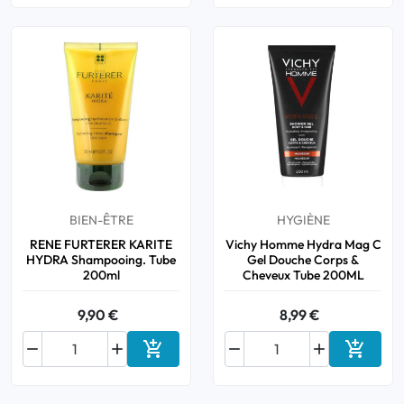
BIEN-ÊTRE
HYGIÈNE
RENE FURTERER KARITE
Vichy Homme Hydra Mag C
HYDRA Shampooing. Tube
Gel Douche Corps &
200ml
Cheveux Tube 200ML
9,90 €
8,99 €






Ajouter au panier
Ajouter