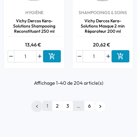
HYGIÈNE
SHAMPOOINGS & SOINS
Vichy Dercos Kera-
Vichy Dercos Kera-
Solutions Shampooing
Solutions Masque 2 min
Reconstituant 250 ml
Réparateur 200 ml
13,46 €
20,62 €






Ajouter au panier
Ajouter
Affichage 1-40 de 204 article(s)
1
2
3
…
6

