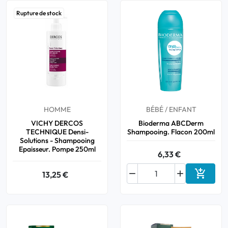
Rupture de stock
HOMME
BÉBÉ / ENFANT
VICHY DERCOS
Bioderma ABCDerm
TECHNIQUE Densi-
Shampooing. Flacon 200ml
Solutions - Shampooing
Epaisseur. Pompe 250ml
6,33 €



13,25 €
Ajouter