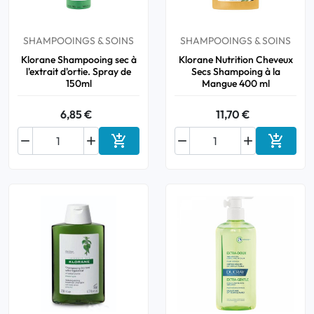
SHAMPOOINGS & SOINS
SHAMPOOINGS & SOINS
Klorane Shampooing sec à
Klorane Nutrition Cheveux
l'extrait d'ortie. Spray de
Secs Shampoing à la
150ml
Mangue 400 ml
6,85 €
11,70 €






Ajouter au panier
Ajouter