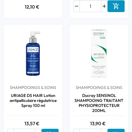



12,10 €
Ajouter
SHAMPOOINGS & SOINS
SHAMPOOINGS & SOINS
URIAGE DS HAIR Lotion
Ducray SENSINOL
antipelliculaire régulatrice
SHAMPOOING TRAITANT
Spray 100 ml
PHYSIOPROTECTEUR
200ML
13,57 €
13,90 €