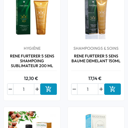
HYGIÈNE
SHAMPOOINGS & SOINS
RENE FURTERER 5 SENS
RENE FURTERER 5 SENS
SHAMPOING
BAUME DEMELANT 150ML
SUBLIMATEUR 200 ML
12,10 €
17,14 €






Ajouter au panier
Ajouter