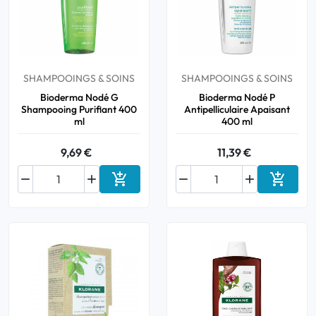
SHAMPOOINGS & SOINS
SHAMPOOINGS & SOINS
Bioderma Nodé G
Bioderma Nodé P
Shampooing Purifiant 400
Antipelliculaire Apaisant
ml
400 ml
9,69 €
11,39 €






Ajouter au panier
Ajouter