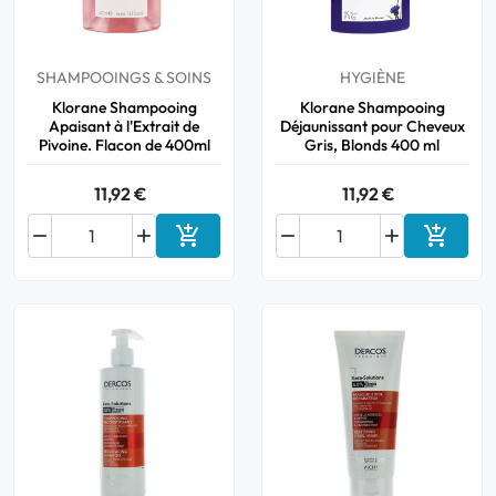
SHAMPOOINGS & SOINS
HYGIÈNE
Klorane Shampooing
Klorane Shampooing
Apaisant à l'Extrait de
Déjaunissant pour Cheveux
Pivoine. Flacon de 400ml
Gris, Blonds 400 ml
11,92 €
11,92 €






Ajouter au panier
Ajouter