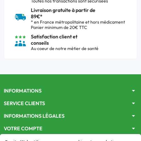
Toutes nos transactions sont sécurisées
Livraison gratuite à partir de
89€*
* en France métropolitaine et hors médicament
Panier minimum de 20€ TTC
Satisfaction client et
conseils
Au coeur de notre métier de santé
arrow_drop_down
INFORMATIONS
arrow_drop_down
SERVICE CLIENTS
arrow_drop_down
INFORMATIONS LÉGALES
arrow_drop_down
VOTRE COMPTE