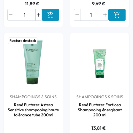
11,89 €
9,69 €






Ajouter au panier
Ajouter
Rupture de stock
SHAMPOOINGS & SOINS
SHAMPOOINGS & SOINS
René Furterer Astera
René Furterer Forticea
Sensitive shampooing haute
Shampooing énergisant
tolérance tube 200ml
200 ml
13,81 €