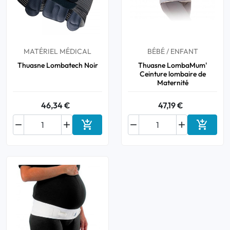
Bucco-dentaire
Anti-Poux
MATÉRIEL MÉDICAL
BÉBÉ / ENFANT
Thuasne Lombatech Noir
Thuasne LombaMum'
Ceinture lombaire de
Bébé
Maternité
Homéopathie
46,34 €
47,19 €


Divers




Ajouter au panier
Ajouter