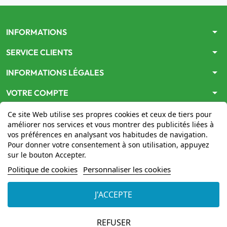
arrow_drop_down
INFORMATIONS
arrow_drop_down
SERVICE CLIENTS
arrow_drop_down
INFORMATIONS LÉGALES
arrow_drop_down
VOTRE COMPTE
Ce site Web utilise ses propres cookies et ceux de tiers pour
améliorer nos services et vous montrer des publicités liées à
vos préférences en analysant vos habitudes de navigation.
Pour donner votre consentement à son utilisation, appuyez
sur le bouton Accepter.
Le site
www.mon-pharmacien-conseil.com
est
autorisé
Politique de cookies
Personnaliser les cookies
par le Ministère de la Santé
pour la vente en ligne de
médicaments. Vérifiez-le en cliquant
ici
J'ACCEPTE
© 2026 - Mon Pharmacien conseil
REFUSER