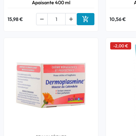
Apaisante 400 ml

15,98 €


10,56 €
Ajouter au panier
-2,00 €