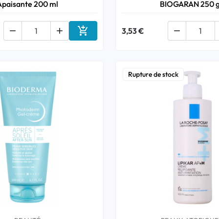
Apaisante 200 ml
BIOGARAN 250 



3,53 €

Ajouter au panier
Rupture de stock