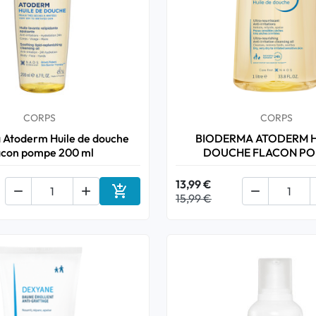
CORPS
CORPS
 Atoderm Huile de douche
BIODERMA ATODERM H
acon pompe 200 ml
DOUCHE FLACON PO
13,99 €




15,99 €
Ajouter au panier