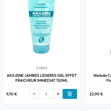
CORPS
AKILEINE JAMBES LEGERES GEL EFFET
Weleda Ca
FRAICHEUR IMMEDIAT 150ML
Fl

9,70 €


22,90 €
Ajouter au panier