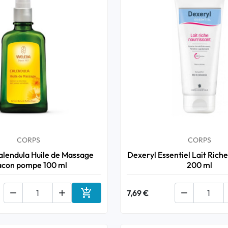
CORPS
CORPS
lendula Huile de Massage
Dexeryl Essentiel Lait Rich
acon pompe 100 ml
200 ml



7,69 €

Ajouter au panier