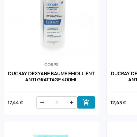
Bucco-dentaire
Anti-Poux
Bébé
Homéopathie
CORPS
DUCRAY DEXYANE BAUME EMOLLIENT
DUCRAY DE
Divers
ANTI GRATTAGE 400ML
ANT

17,44 €


12,43 €
Ajouter au panier