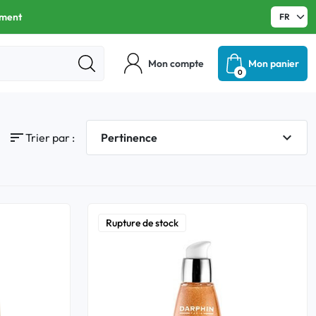
ament
Mon compte
Mon panier
0
expand_more
sort
Pertinence
Trier par :
Rupture de stock