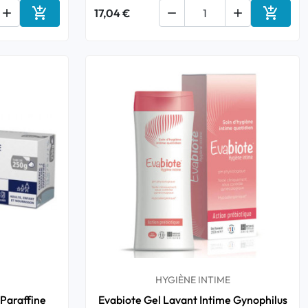



17,04 €


Ajouter au panier
Ajouter
HYGIÈNE INTIME
Paraffine
Evabiote Gel Lavant Intime Gynophilus