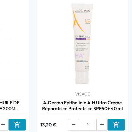
VISAGE
HUILE DE
A-Derma Epitheliale A.H Ultra Crème
E 200ML
Réparatrice Protectrice SPF50+ 40 ml



13,20 €


Ajouter au panier
Ajouter