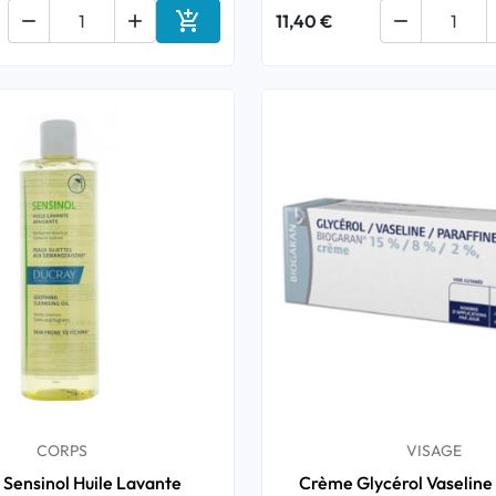



11,40 €

Ajouter au panier
CORPS
VISAGE
 Sensinol Huile Lavante
Crème Glycérol Vaseline 