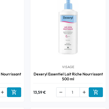
VISAGE
e Nourrissant
Dexeryl Essentiel Lait Riche Nourrissant
500 ml



13,59 €


Ajouter au panier
Ajouter