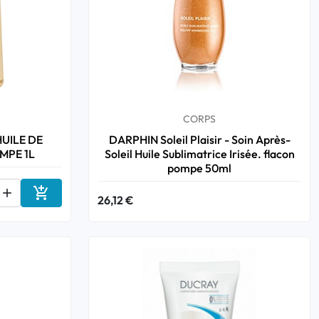
CORPS
UILE DE
DARPHIN Soleil Plaisir - Soin Après-
MPE 1L
Soleil Huile Sublimatrice Irisée. flacon
pompe 50ml


26,12 €
Ajouter au panier