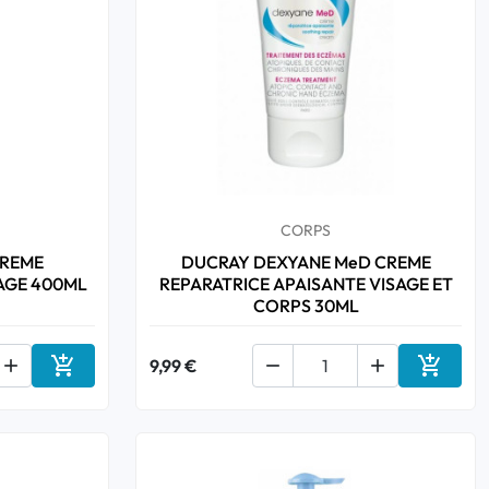
CORPS
CREME
DUCRAY DEXYANE MeD CREME
AGE 400ML
REPARATRICE APAISANTE VISAGE ET
CORPS 30ML



9,99 €


Ajouter au panier
Ajouter