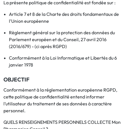
La présente politique de confidentialité est fondée sur :
Toux
Aromathérapie
Digestion & Transit
Piluliers
Élimination urinaire
Article 7 et 8 de la Charte des droits fondamentaux de
Rhume
Thés, tisanes et infusions
Maux de gorge & système
l’Union européenne
respiratoire
Beauté par les plantes
Règlement général sur la protection des données du
Sevrage tabagique
Mémoire & Concentration
Parlement européen et du Conseil, 27 avril 2016
Maux de l'hiver
(2016/679) - (ci après RGPD)
Sommeil / Nervosité
Circulation, jambes lourdes
Stress
Conformément à la Loi Informatique et Libertés du 6
Forme / Vitamines
janvier 1978
Symptômes Ménopause
Circulation sanguine
Phytothérapie
OBJECTIF
Confort urinaire
Douleurs / Fièvre
Conformément à la réglementation européenne RGPD,
cette politique de confidentialité entend informer
Troubles urinaires
l’utilisateur du traitement de ses données à caractère
personnel.
Ménopause
QUELS RENSEIGNEMENTS PERSONNELS COLLECTE Mon
Premiers soins