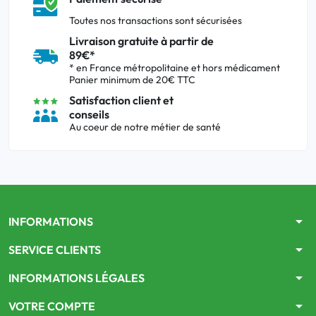
Toutes nos transactions sont sécurisées
Livraison gratuite à partir de
89€*
* en France métropolitaine et hors médicament
Panier minimum de 20€ TTC
Satisfaction client et
conseils
Au coeur de notre métier de santé
arrow_drop_down
INFORMATIONS
arrow_drop_down
SERVICE CLIENTS
arrow_drop_down
INFORMATIONS LÉGALES
arrow_drop_down
VOTRE COMPTE