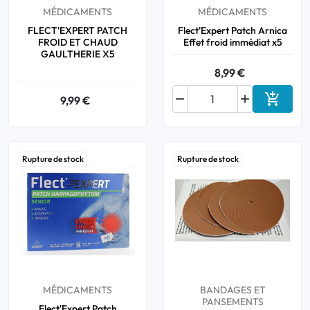
MÉDICAMENTS
MÉDICAMENTS
FLECT'EXPERT PATCH
Flect'Expert Patch Arnica
FROID ET CHAUD
Effet froid immédiat x5
GAULTHERIE X5
8,99 €



9,99 €
Ajouter
Rupture de stock
Rupture de stock
MÉDICAMENTS
BANDAGES ET
PANSEMENTS
Flect'Expert Patch