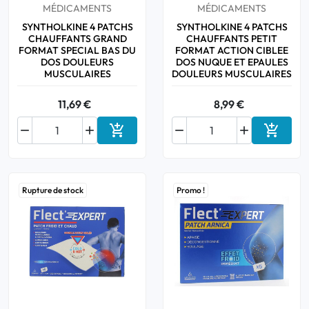
MÉDICAMENTS
MÉDICAMENTS
SYNTHOLKINE 4 PATCHS
SYNTHOLKINE 4 PATCHS
CHAUFFANTS GRAND
CHAUFFANTS PETIT
FORMAT SPECIAL BAS DU
FORMAT ACTION CIBLEE
DOS DOULEURS
DOS NUQUE ET EPAULES
MUSCULAIRES
DOULEURS MUSCULAIRES
11,69 €
8,99 €






Ajouter au panier
Ajouter
Rupture de stock
Promo !