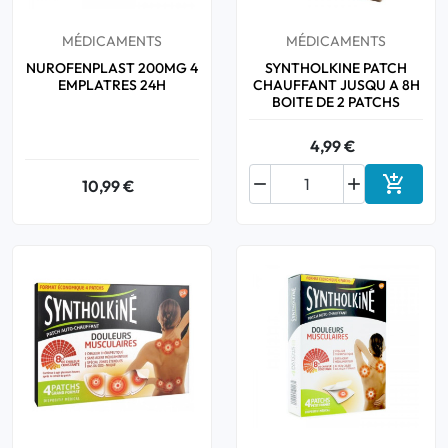
MÉDICAMENTS
MÉDICAMENTS
NUROFENPLAST 200MG 4
SYNTHOLKINE PATCH
EMPLATRES 24H
CHAUFFANT JUSQU A 8H
BOITE DE 2 PATCHS
4,99 €



10,99 €
Ajouter