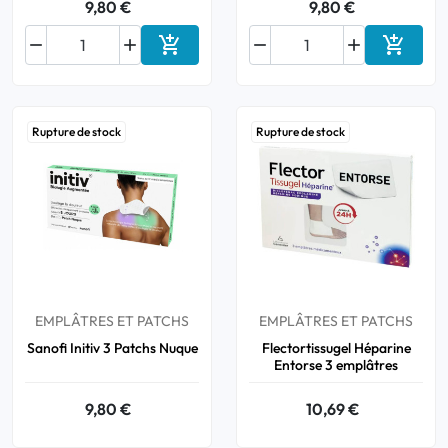
9,80 €
9,80 €






Ajouter au panier
Ajouter
Rupture de stock
Rupture de stock
EMPLÂTRES ET PATCHS
EMPLÂTRES ET PATCHS
Sanofi Initiv 3 Patchs Nuque
Flectortissugel Héparine
Entorse 3 emplâtres
9,80 €
10,69 €