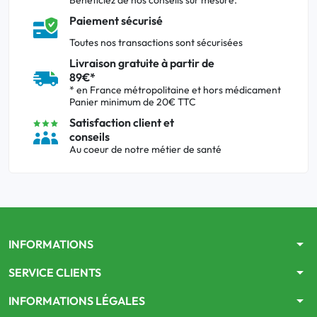
Bénéficiez de nos conseils sur mesure.
Paiement sécurisé
Toutes nos transactions sont sécurisées
Livraison gratuite à partir de
89€*
* en France métropolitaine et hors médicament
Panier minimum de 20€ TTC
Satisfaction client et
conseils
Au coeur de notre métier de santé
arrow_drop_down
INFORMATIONS
arrow_drop_down
SERVICE CLIENTS
arrow_drop_down
INFORMATIONS LÉGALES