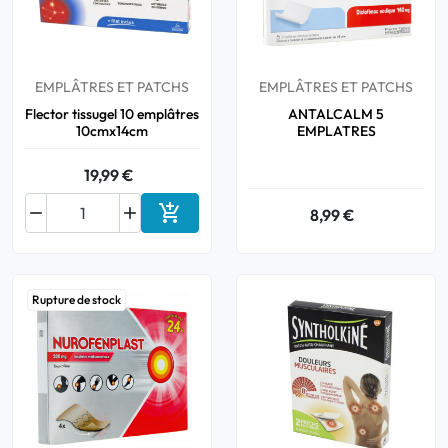
Bucco-dentaire
EMPLÂTRES ET PATCHS
EMPLÂTRES ET PATCHS
Anti-Poux
Flector tissugel 10 emplâtres
ANTALCALM 5
10cmx14cm
EMPLATRES
Bébé
19,99 €
Homéopathie



8,99 €
Ajouter au panier
Divers
Rupture de stock