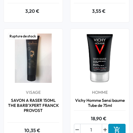
3,20 €
3,55 €
Rupture de stock
VISAGE
HOMME
SAVON A RASER 150ML
Vichy Homme Sensi baume
THE BARB'XPERT FRANCK
Tube de 75ml
PROVOST
18,90 €



10,35 €
Ajouter