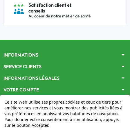
Satisfaction client et
conseils
Au coeur de notre métier de santé
arrow_drop_down
INFORMATIONS
arrow_drop_down
SERVICE CLIENTS
arrow_drop_down
INFORMATIONS LÉGALES
arrow_drop_down
VOTRE COMPTE
Ce site Web utilise ses propres cookies et ceux de tiers pour
améliorer nos services et vous montrer des publicités liées à
vos préférences en analysant vos habitudes de navigation.
Pour donner votre consentement à son utilisation, appuyez
sur le bouton Accepter.
Le site
www.mon-pharmacien-conseil.com
est
autorisé