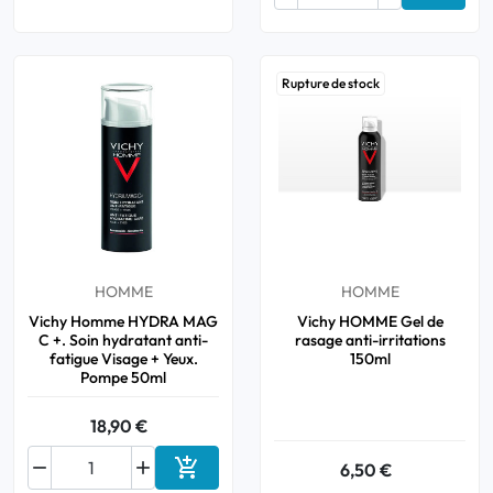
Rupture de stock
HOMME
HOMME
Vichy Homme HYDRA MAG
Vichy HOMME Gel de
C +. Soin hydratant anti-
rasage anti-irritations
fatigue Visage + Yeux.
150ml
Pompe 50ml
18,90 €



6,50 €
Ajouter au panier