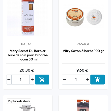
RASAGE
RASAGE
Vitry Secret Du Barbier
Vitry Savon à barbe 100 gr
huile de soin pour la barbe
flacon 30 ml
20,80 €
9,60 €






Ajouter au panier
Ajouter
Rupture de stock