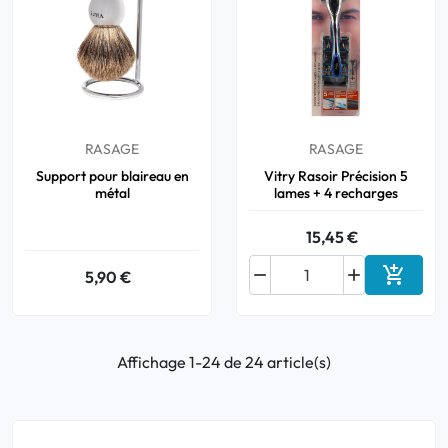
RASAGE
RASAGE
Support pour blaireau en
Vitry Rasoir Précision 5
métal
lames + 4 recharges
15,45 €



5,90 €
Ajouter
Affichage 1-24 de 24 article(s)