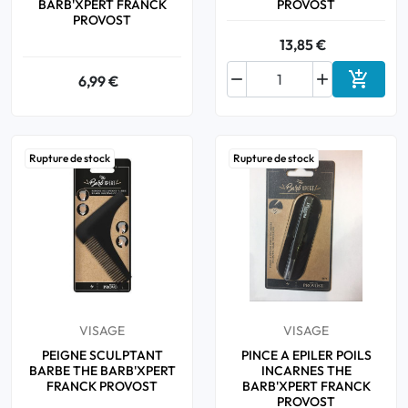
BARB'XPERT FRANCK
PROVOST
PROVOST
13,85 €



6,99 €
Ajouter
Rupture de stock
Rupture de stock
VISAGE
VISAGE
PEIGNE SCULPTANT
PINCE A EPILER POILS
BARBE THE BARB'XPERT
INCARNES THE
FRANCK PROVOST
BARB'XPERT FRANCK
PROVOST