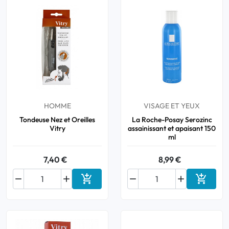
HOMME
VISAGE ET YEUX
Tondeuse Nez et Oreilles
La Roche-Posay Serozinc
Vitry
assainissant et apaisant 150
ml
7,40 €
8,99 €






Ajouter au panier
Ajouter