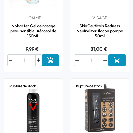
Bucco-dentaire
HOMME
VISAGE
Nobacter Gel de rasage
SkinCeuticals Redness
Anti-Poux
peau sensible. Aérosol de
Neutralizer flacon pompe
150ML
50ml
Bébé
9,99 €
81,00 €
Homéopathie






Ajouter au panier
Ajouter
Divers
Rupture de stock
Rupture de stock