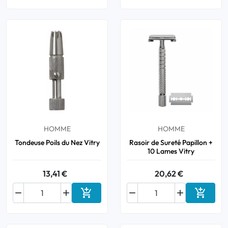
HOMME
HOMME
Tondeuse Poils du Nez Vitry
Rasoir de Sureté Papillon +
10 Lames Vitry
13,41 €
20,62 €






Ajouter au panier
Ajouter