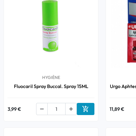
HYGIÈNE
Fluocaril Spray Buccal. Spray 15ML
Urgo Aphtes

3,99 €


11,89 €
Ajouter au panier