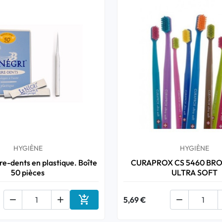
HYGIÈNE
HYGIÈNE
re-dents en plastique. Boîte
CURAPROX CS 5460 BRO
50 pièces
ULTRA SOFT



5,69 €

Ajouter au panier