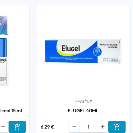
HYGIÈNE
cool 15 ml
ELUGEL 40ML



6,29 €


Ajouter au panier
Ajouter