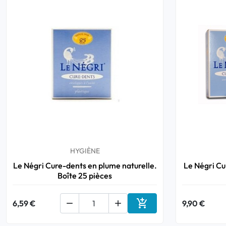
HYGIÈNE
Le Négri Cure-dents en plume naturelle.
Le Négri Cu
Boîte 25 pièces

6,59 €


9,90 €
Ajouter au panier