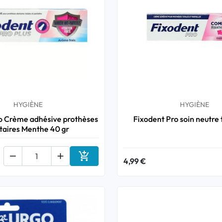
HYGIÈNE
HYGIÈNE
o Crème adhésive prothèses
Fixodent Pro soin neutre 
taires Menthe 40 gr



4,99 €
Ajouter au panier