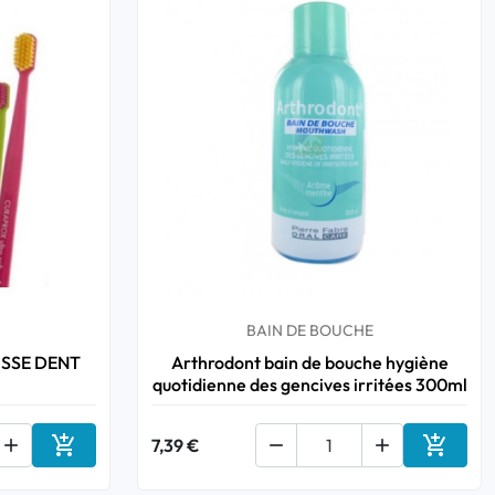
BAIN DE BOUCHE
SSE DENT
Arthrodont bain de bouche hygiène
quotidienne des gencives irritées 300ml



7,39 €


Ajouter au panier
Ajouter