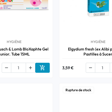
HYGIÈNE
HYGIÈNE
usch & Lomb BloXaphte Gel
Elgydium fresh (ex Alibi 
Junior. Tube 15ML
Pastilles à Suce



3,59 €

Ajouter au panier
Rupture de stock