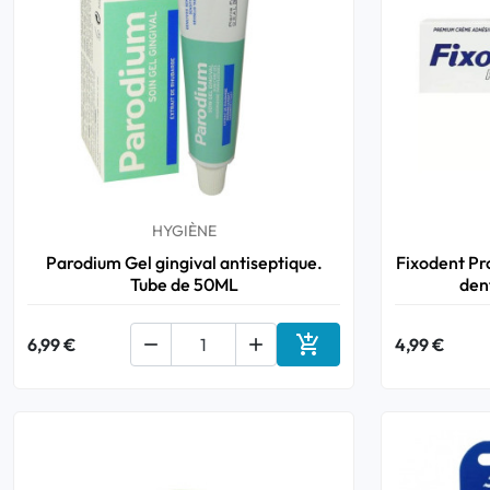
Bucco-dentaire
Anti-Poux
Bébé
Homéopathie
HYGIÈNE
Parodium Gel gingival antiseptique.
Fixodent Pr
Divers
Tube de 50ML
den

6,99 €


4,99 €
Ajouter au panier