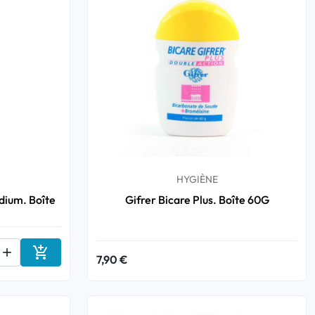
HYGIÈNE
dium. Boîte
Gifrer Bicare Plus. Boîte 60G


7,90 €
Ajouter au panier