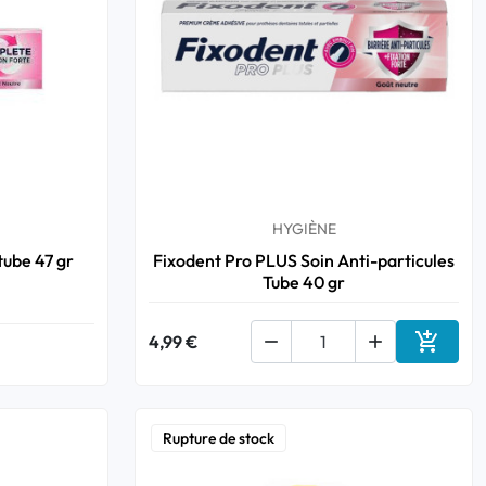
HYGIÈNE
tube 47 gr
Fixodent Pro PLUS Soin Anti-particules
Tube 40 gr

4,99 €


Ajouter
Rupture de stock