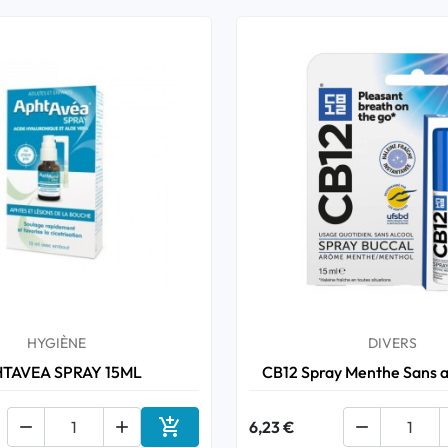
HYGIÈNE
DIVERS
TAVEA SPRAY 15ML
CB12 Spray Menthe Sans al



6,23 €

Ajouter au panier