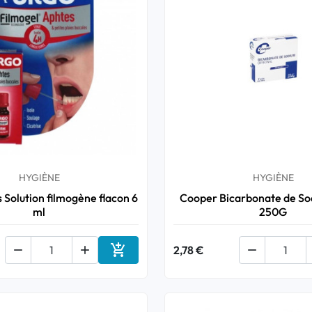
HYGIÈNE
HYGIÈNE
 Solution filmogène flacon 6
Cooper Bicarbonate de So
ml
250G



2,78 €

Ajouter au panier