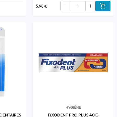

5,98 €


Ajouter
HYGIÈNE
RDENTAIRES
FIXODENT PRO PLUS 40 G