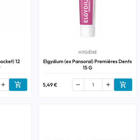
HYGIÈNE
pocket) 12
Elgydium (ex Pansoral) Premières Dents
r
15 G



5,49 €


Ajouter au panier
Ajouter