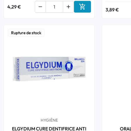

4,29 €


3,89 €
Ajouter au panier
Rupture de stock
HYGIÈNE
ELGYDIUM CURE DENTIFRICE ANTI
ORAL