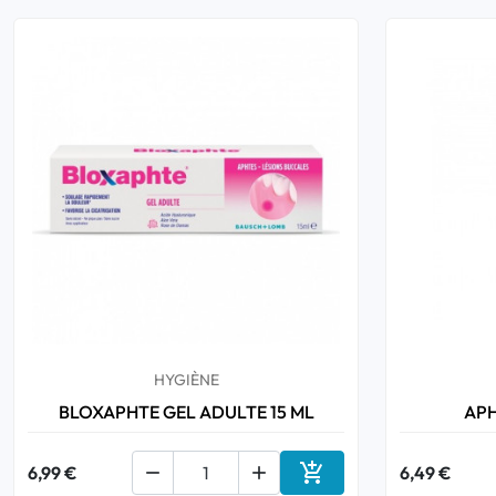
HYGIÈNE
BLOXAPHTE GEL ADULTE 15 ML
APH

6,99 €


6,49 €
Ajouter au panier