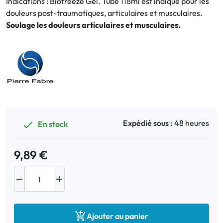
Indications : Biofreeze Gel. Tube 118ml est indiqué pour les
douleurs post-traumatiques, articulaires et musculaires.
Bucco-dentaire
Soulage les douleurs articulaires et musculaires.
Anti-Poux
Bébé
Homéopathie
Divers
Expédié sous :
48 heures
En stock

9,89 €



Ajouter au panier