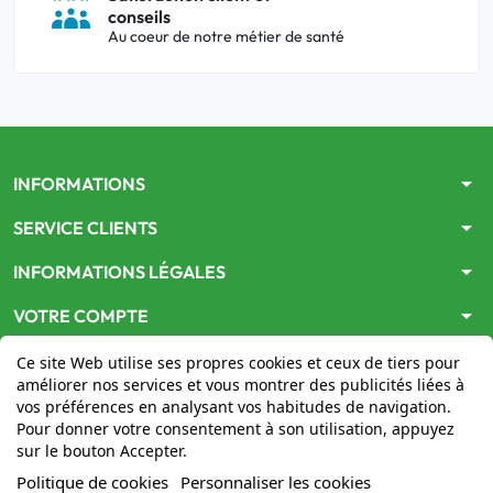
conseils
Au coeur de notre métier de santé
arrow_drop_down
INFORMATIONS
arrow_drop_down
SERVICE CLIENTS
arrow_drop_down
INFORMATIONS LÉGALES
arrow_drop_down
VOTRE COMPTE
Ce site Web utilise ses propres cookies et ceux de tiers pour
améliorer nos services et vous montrer des publicités liées à
vos préférences en analysant vos habitudes de navigation.
Pour donner votre consentement à son utilisation, appuyez
sur le bouton Accepter.
Le site
www.mon-pharmacien-conseil.com
est
autorisé
Politique de cookies
Personnaliser les cookies
par le Ministère de la Santé
pour la vente en ligne de