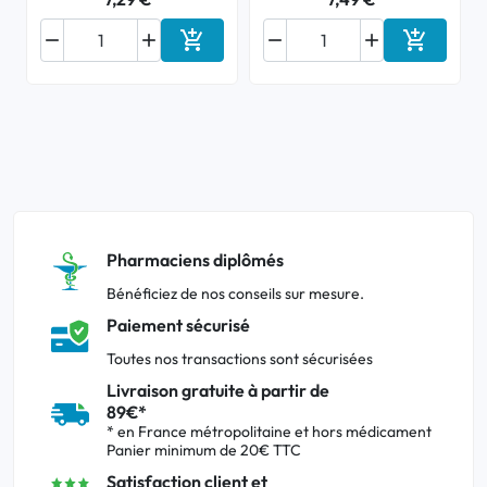






Ajouter au panier
Ajouter a
Pharmaciens diplômés
Bénéficiez de nos conseils sur mesure.
Paiement sécurisé
Toutes nos transactions sont sécurisées
Livraison gratuite à partir de
89€*
* en France métropolitaine et hors médicament
Panier minimum de 20€ TTC
Satisfaction client et