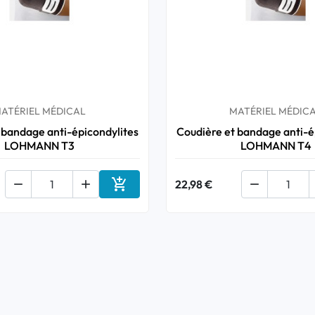
ATÉRIEL MÉDICAL
MATÉRIEL MÉDIC
 bandage anti-épicondylites
Coudière et bandage anti-é
LOHMANN T3
LOHMANN T4



22,98 €

Ajouter au panier