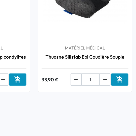
AL
MATÉRIEL MÉDICAL
picondylites
Thuasne Silistab Epi Coudière Souple



33,90 €


Ajouter au panier
Ajouter