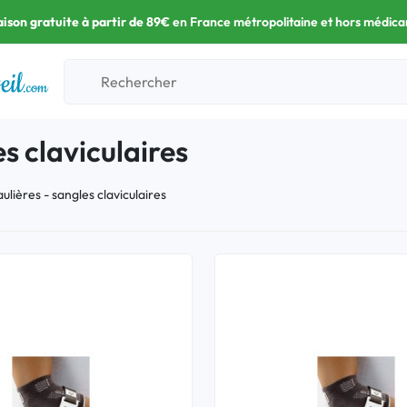
aison gratuite à partir de 89€
en France métropolitaine et hors médic
s claviculaires
ulières - sangles claviculaires