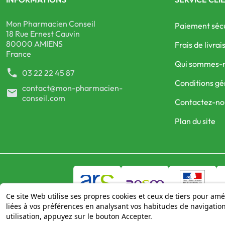
Mon Pharmacien Conseil
Paiement séc
18 Rue Ernest Cauvin
80000 AMIENS
Frais de livrai
France
Qui sommes-
phone
03 22 22 45 87
Conditions gé
contact@mon-pharmacien-
mail
conseil.com
Contactez-no
Plan du site
Ce site Web utilise ses propres cookies et ceux de tiers pour amé
liées à vos préférences en analysant vos habitudes de navigati
utilisation, appuyez sur le bouton Accepter.