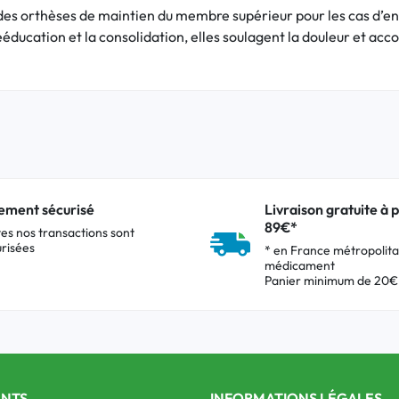
t des orthèses de maintien du membre supérieur pour les cas d’ent
 rééducation et la consolidation, elles soulagent la douleur et ac
ement sécurisé
Livraison gratuite à p
89€*
es nos transactions sont
risées
* en France métropolita
médicament
Panier minimum de 20€
ENTS
INFORMATIONS LÉGALES