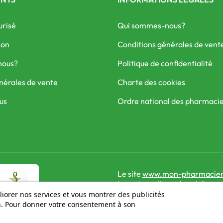
urisé
Qui sommes-nous?
son
Conditions générales de vent
nous?
Politique de confidentialité
nérales de vente
Charte des cookies
us
Ordre national des pharmaci
Le site
www.mon-pharmacien
la vente en ligne de médicame
liorer nos services et vous montrer des publicités
on. Pour donner votre consentement à son