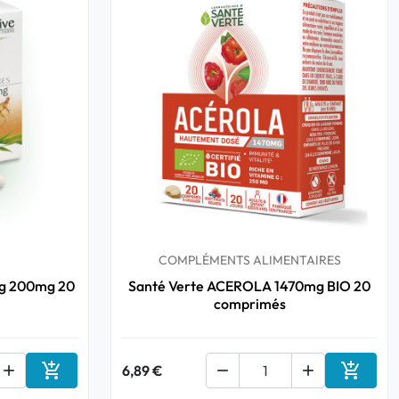
COMPLÉMENTS ALIMENTAIRES
ng 200mg 20
Santé Verte ACEROLA 1470mg BIO 20
comprimés



6,89 €


Ajouter au panier
Ajouter