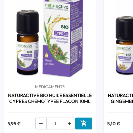
MÉDICAMENTS
NATURACTIVE BIO HUILE ESSENTIELLE
NATURACTI
CYPRES CHEMOTYPEE FLACON 10ML
GINGEMB

5,95 €


5,10 €
Ajouter au panier