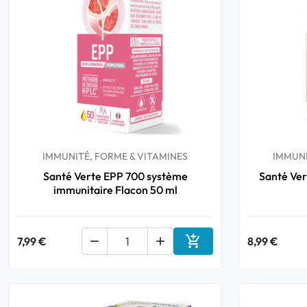
Bucco-dentaire
Anti-Poux
Bébé
Homéopathie
IMMUNITÉ, FORME & VITAMINES
IMMUNI
Divers
Santé Verte EPP 700 système
Santé Ver
immunitaire Flacon 50 ml

7,99 €


8,99 €
Ajouter au panier