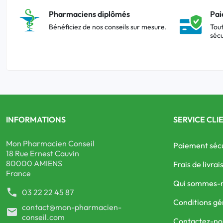
Pharmaciens diplômés
Pai
Bénéficiez de nos conseils sur mesure.
Tout
sécu
INFORMATIONS
SERVICE CLI
Mon Pharmacien Conseil
Paiement séc
18 Rue Ernest Cauvin
80000 AMIENS
Frais de livrai
France
Qui sommes-
phone
03 22 22 45 87
Conditions gé
contact@mon-pharmacien-
mail
conseil.com
Contactez-no