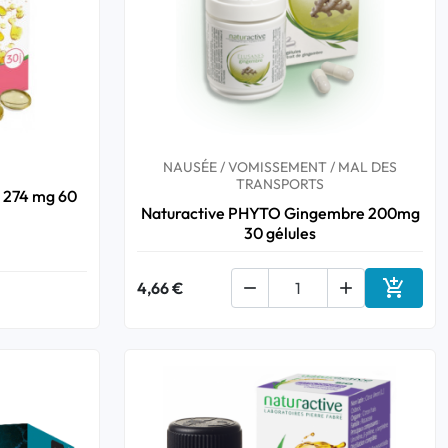
NAUSÉE / VOMISSEMENT / MAL DES
TRANSPORTS
e 274 mg 60
Naturactive PHYTO Gingembre 200mg
30 gélules

4,66 €


Ajouter