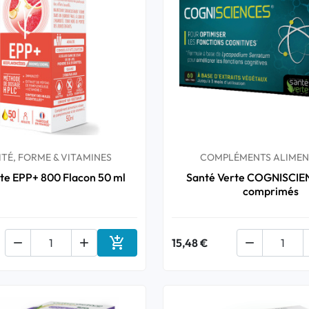
TÉ, FORME & VITAMINES
COMPLÉMENTS ALIMEN
te EPP+ 800 Flacon 50 ml
Santé Verte COGNISCIE
comprimés



15,48 €

Ajouter au panier