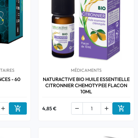
TAIRES
MÉDICAMENTS
NCES - 60
NATURACTIVE BIO HUILE ESSENTIELLE
CITRONNIER CHEMOTYPEE FLACON
10ML



4,85 €


Ajouter au panier
Ajouter