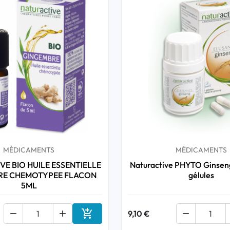
MÉDICAMENTS
MÉDICAMENTS
VE BIO HUILE ESSENTIELLE
Naturactive PHYTO Ginse
RE CHEMOTYPEE FLACON
gélules
5ML



9,10 €

Ajouter au panier