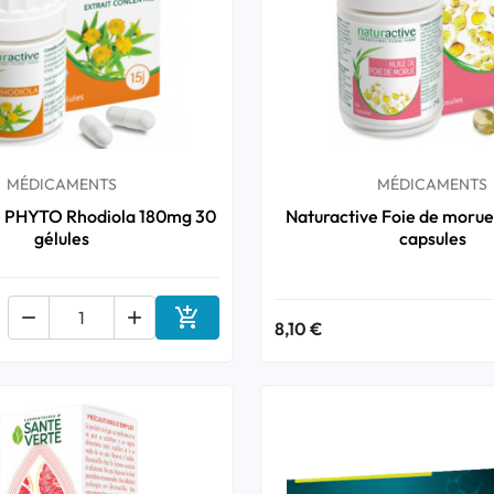
MÉDICAMENTS
MÉDICAMENTS
e PHYTO Rhodiola 180mg 30
Naturactive Foie de moru
gélules
capsules



8,10 €
Ajouter au panier