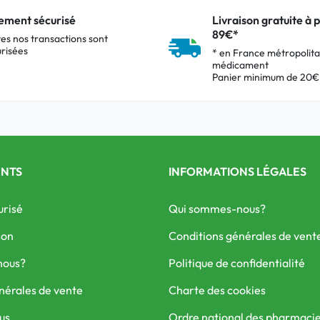
ement sécurisé
Livraison gratuite à p
89€*
es nos transactions sont
risées
* en France métropolita
médicament
Panier minimum de 20€
ENTS
INFORMATIONS LÉGALES
urisé
Qui sommes-nous?
son
Conditions générales de vent
nous?
Politique de confidentialité
nérales de vente
Charte des cookies
us
Ordre national des pharmaci