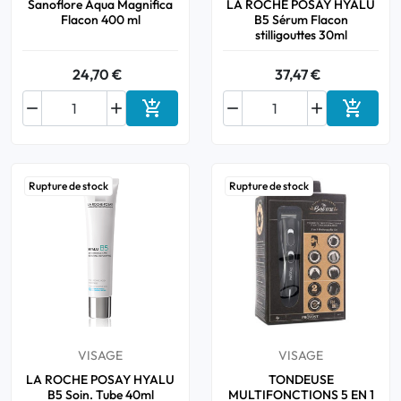
Sanoflore Aqua Magnifica
LA ROCHE POSAY HYALU
Flacon 400 ml
B5 Sérum Flacon
stilligouttes 30ml
24,70 €
37,47 €






Ajouter au panier
Ajouter
Rupture de stock
Rupture de stock
VISAGE
VISAGE
LA ROCHE POSAY HYALU
TONDEUSE
B5 Soin. Tube 40ml
MULTIFONCTIONS 5 EN 1