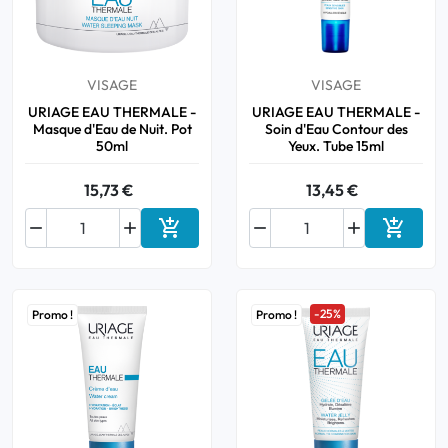
VISAGE
VISAGE
URIAGE EAU THERMALE -
URIAGE EAU THERMALE -
Masque d'Eau de Nuit. Pot
Soin d'Eau Contour des
50ml
Yeux. Tube 15ml
15,73 €
13,45 €






Ajouter au panier
Ajouter
-25%
Promo !
Promo !