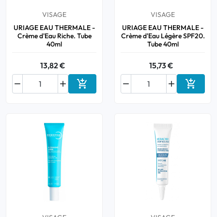
VISAGE
VISAGE
URIAGE EAU THERMALE -
URIAGE EAU THERMALE -
Crème d'Eau Riche. Tube
Crème d'Eau Légère SPF20.
40ml
Tube 40ml
13,82 €
15,73 €






Ajouter au panier
Ajouter