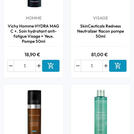
Bucco-dentaire
HOMME
VISAGE
Vichy Homme HYDRA MAG
SkinCeuticals Redness
Anti-Poux
C +. Soin hydratant anti-
Neutralizer flacon pompe
fatigue Visage + Yeux.
50ml
Pompe 50ml
Bébé
18,90 €
81,00 €
Homéopathie






Ajouter au panier
Ajouter
Divers