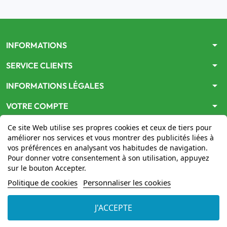
arrow_drop_down
INFORMATIONS
arrow_drop_down
SERVICE CLIENTS
arrow_drop_down
INFORMATIONS LÉGALES
arrow_drop_down
VOTRE COMPTE
Ce site Web utilise ses propres cookies et ceux de tiers pour
améliorer nos services et vous montrer des publicités liées à
vos préférences en analysant vos habitudes de navigation.
Pour donner votre consentement à son utilisation, appuyez
sur le bouton Accepter.
Le site
www.mon-pharmacien-conseil.com
est
autorisé
Politique de cookies
Personnaliser les cookies
par le Ministère de la Santé
pour la vente en ligne de
médicaments. Vérifiez-le en cliquant
ici
J'ACCEPTE