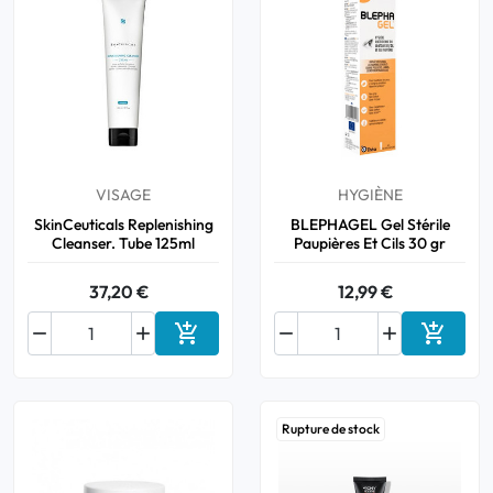
VISAGE
HYGIÈNE
SkinCeuticals Replenishing
BLEPHAGEL Gel Stérile
Cleanser. Tube 125ml
Paupières Et Cils 30 gr
37,20 €
12,99 €






Ajouter au panier
Ajouter
Rupture de stock