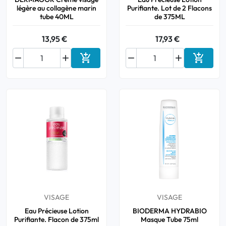
légère au collagène marin
Purifiante. Lot de 2 Flacons
tube 40ML
de 375ML
13,95 €
17,93 €






Ajouter au panier
Ajouter
VISAGE
VISAGE
Eau Précieuse Lotion
BIODERMA HYDRABIO
Purifiante. Flacon de 375ml
Masque Tube 75ml