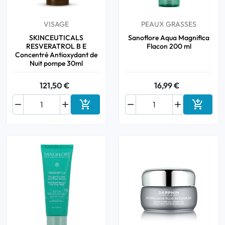
VISAGE
PEAUX GRASSES
SKINCEUTICALS
Sanoflore Aqua Magnifica
RESVERATROL B E
Flacon 200 ml
Concentré Antioxydant de
Nuit pompe 30ml
121,50 €
16,99 €






Ajouter au panier
Ajouter