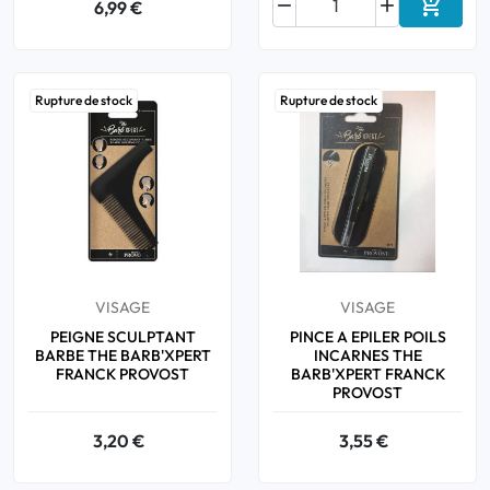



6,99 €
Ajouter
Rupture de stock
Rupture de stock
VISAGE
VISAGE
PEIGNE SCULPTANT
PINCE A EPILER POILS
BARBE THE BARB'XPERT
INCARNES THE
FRANCK PROVOST
BARB'XPERT FRANCK
PROVOST
3,20 €
3,55 €