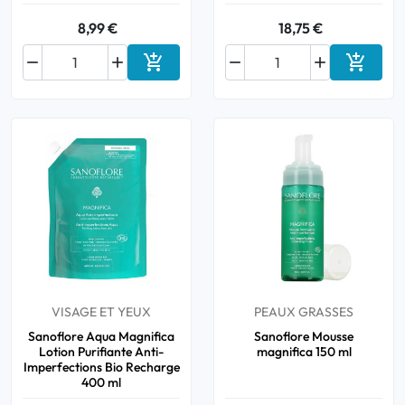
8,99 €
18,75 €






Ajouter au panier
Ajouter
VISAGE ET YEUX
PEAUX GRASSES
Sanoflore Aqua Magnifica
Sanoflore Mousse
Lotion Purifiante Anti-
magnifica 150 ml
Imperfections Bio Recharge
400 ml