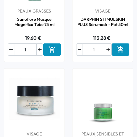
PEAUX GRASSES
VISAGE
Sanoflore Masque
DARPHIN STIMULSKIN
Magnifica Tube 75 ml
PLUS Sérumask - Pot 50ml
19,60 €
113,28 €






Ajouter au panier
Ajouter
VISAGE
PEAUX SENSIBLES ET