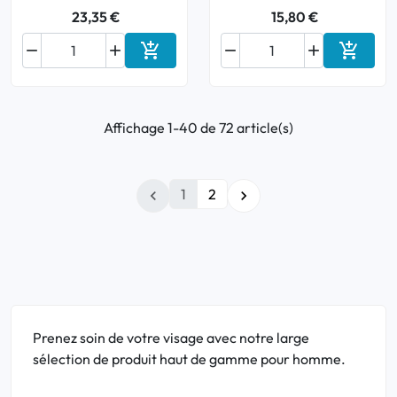
23,35 €
15,80 €






Ajouter au panier
Ajouter
Affichage 1-40 de 72 article(s)
1
2


Prenez soin de votre visage avec notre large
sélection de produit haut de gamme pour homme.