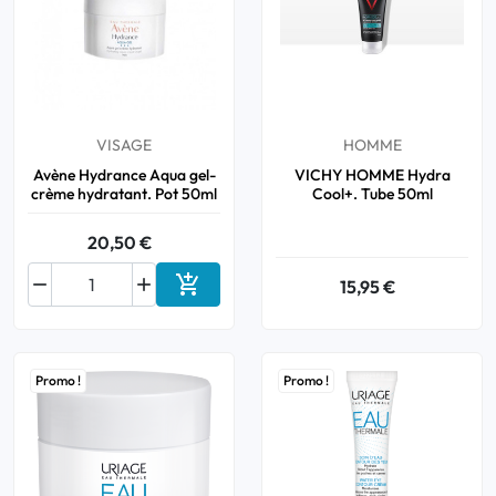
VISAGE
HOMME
Avène Hydrance Aqua gel-
VICHY HOMME Hydra
crème hydratant. Pot 50ml
Cool+. Tube 50ml
20,50 €



15,95 €
Ajouter au panier
Promo !
Promo !