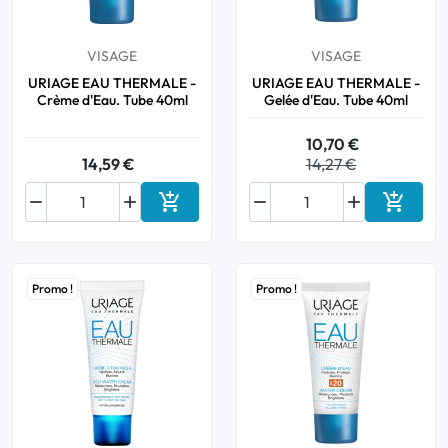
VISAGE
VISAGE
URIAGE EAU THERMALE -
URIAGE EAU THERMALE -
Crème d'Eau. Tube 40ml
Gelée d'Eau. Tube 40ml
10,70 €
14,59 €
14,27 €






Ajouter au panier
Ajouter
Promo !
Promo !