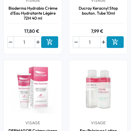
VISAGE
VISAGE
Bioderma Hydrabio Crème
Ducray Keracnyl Stop
d'Eau Hydratante Légère
bouton. Tube 10ml
72H 40 ml
17,80 €
7,99 €






Ajouter au panier
Ajouter
VISAGE
VISAGE
DERMAGOR Crème visage
Eau Précieuse Lotion