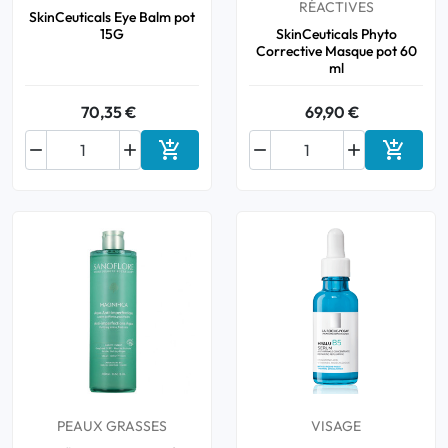
RÉACTIVES
SkinCeuticals Eye Balm pot
15G
SkinCeuticals Phyto
Corrective Masque pot 60
ml
70,35 €
69,90 €






Ajouter au panier
Ajouter
PEAUX GRASSES
VISAGE