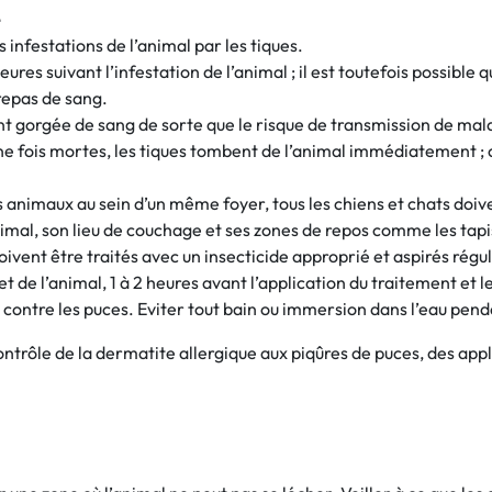
e
infestations de l’animal par les tiques.
res suivant l’infestation de l’animal ; il est toutefois possible 
repas de sang.
 gorgée de sang de sorte que le risque de transmission de malad
e fois mortes, les tiques tombent de l’animal immédiatement ; 
rs animaux au sein d’un même foyer, tous les chiens et chats doive
imal, son lieu de couchage et ses zones de repos comme les tapis
oivent être traités avec un insecticide approprié et aspirés rég
de l’animal, 1 à 2 heures avant l’application du traitement et
contre les puces. Eviter tout bain ou immersion dans l’eau penda
trôle de la dermatite allergique aux piqûres de puces, des appl