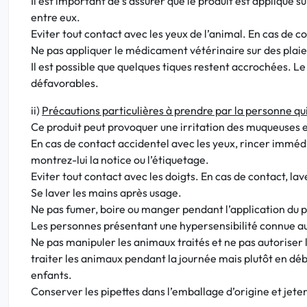
Il est important de s’assurer que le produit est appliqué s
entre eux.
Eviter tout contact avec les yeux de l’animal. En cas d
Ne pas appliquer le médicament vétérinaire sur des plaie
Il est possible que quelques tiques restent accrochées. L
défavorables.
ii)
Précautions particulières à prendre par la personne q
Ce produit peut provoquer une irritation des muqueuses et
En cas de contact accidentel avec les yeux, rincer immé
montrez-lui la notice ou l’étiquetage.
Eviter tout contact avec les doigts. En cas de contact, la
Se laver les mains après usage.
Ne pas fumer, boire ou manger pendant l’application du p
Les personnes présentant une hypersensibilité connue au 
Ne pas manipuler les animaux traités et ne pas autoriser l
traiter les animaux pendant la journée mais plutôt en début
enfants.
Conserver les pipettes dans l’emballage d’origine et jete