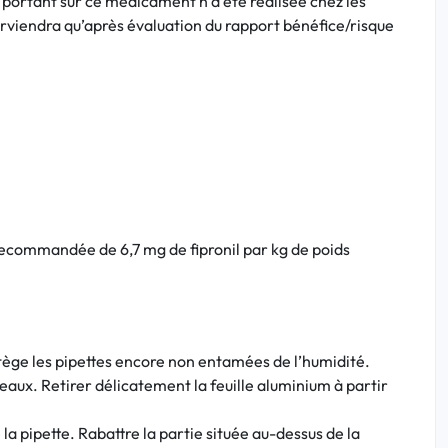
 portant sur ce médicament n’a été réalisée chez les
nterviendra qu’après évaluation du rapport bénéfice/risque
recommandée de 6,7 mg de fipronil par kg de poids
rotège les pipettes encore non entamées de l’humidité.
eaux. Retirer délicatement la feuille aluminium à partir
la pipette. Rabattre la partie située au-dessus de la