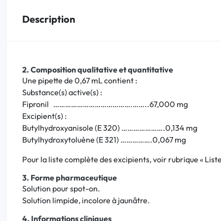
Description
Bucco-dentaire
Anti-Poux
2. Composition qualitative et quantitative
Bébé
Une pipette de 0,67 mL contient :
Substance(s) active(s) :
Homéopathie
Fipronil ………………………………….……..67,000 mg
Excipient(s) :
Divers
Butylhydroxyanisole (E 320) ………………….0,134 mg
Butylhydroxytoluène (E 321) …………….0,067 mg
Pour la liste complète des excipients, voir rubrique « List
3. Forme pharmaceutique
Solution pour spot-on.
Solution limpide, incolore à jaunâtre.
4. Informations cliniques