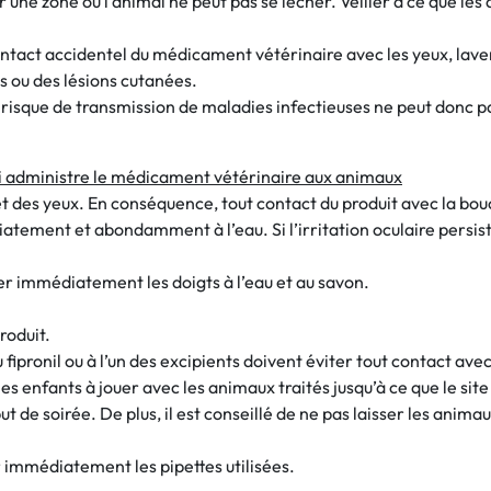
ur une zone où l’animal ne peut pas se lécher. Veiller à ce que le
e contact accidentel du médicament vétérinaire avec les yeux, 
s ou des lésions cutanées.
e risque de transmission de maladies infectieuses ne peut donc pa
ui administre le médicament vétérinaire aux animaux
 des yeux. En conséquence, tout contact du produit avec la bouch
diatement et abondamment à l’eau. Si l’irritation oculaire per
ver immédiatement les doigts à l’eau et au savon.
roduit.
fipronil ou à l’un des excipients doivent éviter tout contact av
es enfants à jouer avec les animaux traités jusqu’à ce que le sit
 de soirée. De plus, il est conseillé de ne pas laisser les animau
r immédiatement les pipettes utilisées.