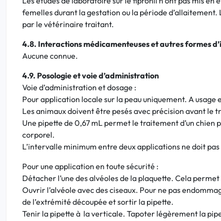
Les études de laboratoire sur le fipronil n’ont pas mis 
femelles durant la gestation ou la période d’allaitement. 
par le vétérinaire traitant.
4.8. Interactions médicamenteuses et autres formes d’
Aucune connue.
4.9. Posologie et voie d’administration
Voie d’administration et dosage :
Pour application locale sur la peau uniquement. A usage
Les animaux doivent être pesés avec précision avant le t
Une pipette de 0,67 mL permet le traitement d’un chien p
corporel.
L’intervalle minimum entre deux applications ne doit pas 
Pour une application en toute sécurité :
Détacher l’une des alvéoles de la plaquette. Cela permet 
Ouvrir l’alvéole avec des ciseaux. Pour ne pas endommager
de l’extrémité découpée et sortir la pipette.
Tenir la pipette à la verticale. Tapoter légèrement la pipe