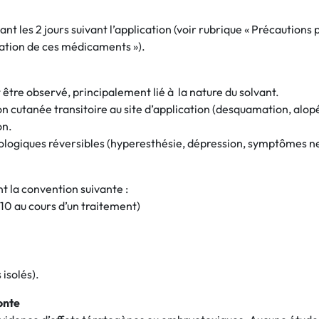
t les 2 jours suivant l’application (voir rubrique « Précautions p
sation de ces médicaments »).
 être observé, principalement lié à la nature du solvant.
ion cutanée transitoire au site d’application (desquamation, alopé
on.
logiques réversibles (hyperesthésie, dépression, symptômes ne
nt la convention suivante :
 10 au cours d’un traitement)
 isolés).
ponte