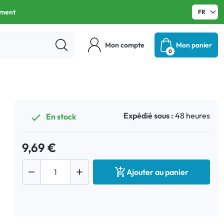
ament
Mon compte
Mon panier
0
Expédié sous :
48 heures
En stock

9,69 €



Ajouter au panier