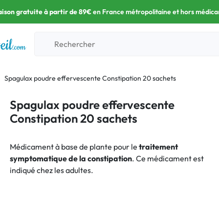
aison gratuite à partir de 89€
en France métropolitaine et hors médic
Spagulax poudre effervescente Constipation 20 sachets
Spagulax poudre effervescente
Constipation 20 sachets
Médicament à base de plante pour le
traitement
symptomatique de la constipation
. Ce médicament est
indiqué chez les adultes.