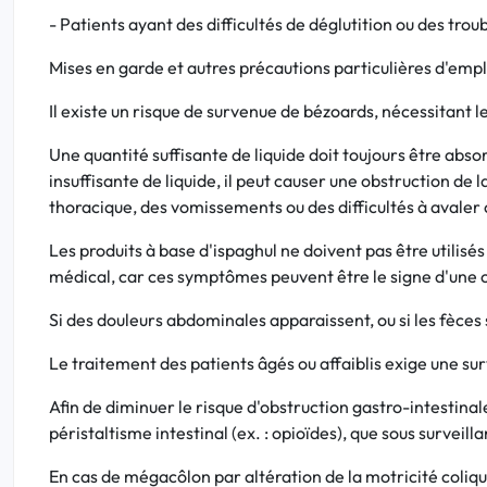
- Patients ayant des difficultés de déglutition ou des trou
Mises en garde et autres précautions particulières d'empl
Il existe un risque de survenue de bézoards, nécessitant 
Une quantité suffisante de liquide doit toujours être ab
insuffisante de liquide, il peut causer une obstruction d
thoracique, des vomissements ou des difficultés à avaler o
Les produits à base d'ispaghul ne doivent pas être utili
médical, car ces symptômes peuvent être le signe d'une oc
Si des douleurs abdominales apparaissent, ou si les fèces
Le traitement des patients âgés ou affaiblis exige une sur
Afin de diminuer le risque d'obstruction gastro-intestinal
péristaltisme intestinal (ex. : opioïdes), que sous surveil
En cas de mégacôlon par altération de la motricité colique 