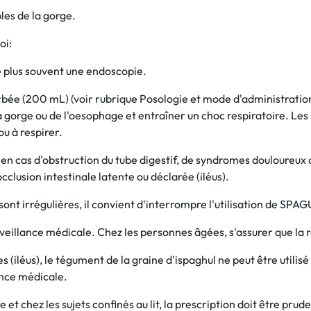
bles de la gorge.
oi:
le plus souvent une endoscopie.
sorbée (200 mL) (voir rubrique Posologie et mode d'administrat
e la gorge ou de l'oesophage et entraîner un choc respiratoire. 
u à respirer.
sés en cas d'obstruction du tube digestif, de syndromes doulour
clusion intestinale latente ou déclarée (iléus).
 sont irrégulières, il convient d'interrompre l'utilisation de S
veillance médicale. Chez les personnes âgées, s'assurer que la r
es (iléus), le tégument de la graine d'ispaghul ne peut être util
lance médicale.
et chez les sujets confinés au lit, la prescription doit être pru