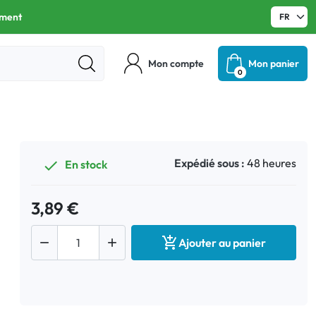
ament
Mon compte
Mon panier
0
Expédié sous :
48 heures
En stock

3,89 €



Ajouter au panier