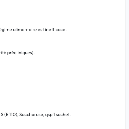
régime alimentaire est inefficace.
rité précliniques).
 (E 110), Saccharose, qsp 1 sachet.