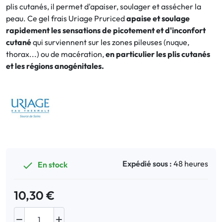
plis cutanés, il permet d'apaiser, soulager et assécher la
peau. Ce gel frais Uriage Pruriced
apaise et soulage
Bucco-dentaire
rapidement les sensations de picotement et d'inconfort
cutané
qui surviennent sur les zones pileuses (nuque,
Anti-Poux
thorax...) ou de macération,
en particulier les plis cutanés
et les régions anogénitales.
Bébé
Homéopathie
Divers
Expédié sous :
48 heures
En stock

10,30 €

