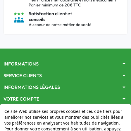
* en France métropolitaine et hors médicament
Panier minimum de 20€ TTC
Satisfaction client et
conseils
Au coeur de notre métier de santé
arrow_drop_down
INFORMATIONS
arrow_drop_down
SERVICE CLIENTS
arrow_drop_down
INFORMATIONS LÉGALES
arrow_drop_down
VOTRE COMPTE
Ce site Web utilise ses propres cookies et ceux de tiers pour
améliorer nos services et vous montrer des publicités liées à
vos préférences en analysant vos habitudes de navigation.
Pour donner votre consentement à son utilisation, appuyez