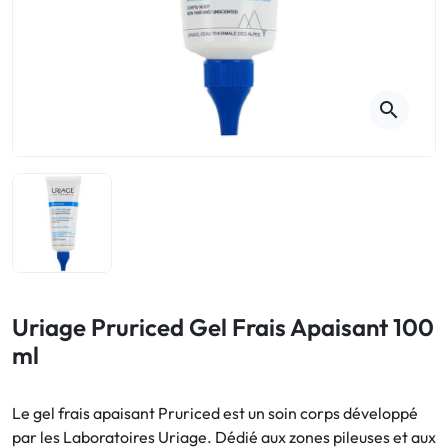
Toux
Aromathérapie
Digestion & Transit
Piluliers
Élimination urinaire
Rhume
Thés, tisanes et infusions
Maux de gorge & système
respiratoire
Beauté par les plantes
search
Sevrage tabagique
Mémoire & Concentration
Maux de l'hiver
Sommeil / Nervosité
Circulation, jambes lourdes
Stress
Forme / Vitamines
Symptômes Ménopause
Circulation sanguine
Phytothérapie
Confort urinaire
Douleurs / Fièvre
Uriage Pruriced Gel Frais Apaisant 100
ml
Troubles urinaires
Ménopause
Le gel frais apaisant Pruriced est un soin corps développé
par les Laboratoires Uriage. Dédié aux zones pileuses et aux
Premiers soins