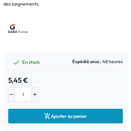
des saignements.
Bucco-dentaire
Anti-Poux
Bébé
Homéopathie
Expédié sous :
48 heures
En stock

Divers
5,45 €



Ajouter au panier