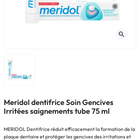
Toux
Aromathérapie
Digestion & Transit
Piluliers
Élimination urinaire
Rhume
Thés, tisanes et infusions
Maux de gorge & système
respiratoire
Beauté par les plantes
search
Sevrage tabagique
Mémoire & Concentration
Maux de l'hiver
Sommeil / Nervosité
Circulation, jambes lourdes
Stress
Forme / Vitamines
Symptômes Ménopause
Circulation sanguine
Phytothérapie
Confort urinaire
Douleurs / Fièvre
Meridol dentifrice Soin Gencives
Irritées saignements tube 75 ml
Troubles urinaires
Ménopause
MERIDOL Dentifrice réduit efficacement la formation de la
plaque dentaire et protéger les gencives des irritations et
Premiers soins