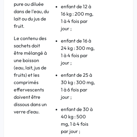
pure ou diluée
enfant de 12 à
dans de l'eau, du
16 kg : 200 mg,
lait ou du jus de
1 à 4 fois par
fruit.
jour ;
Le contenu des
enfant de 16 à
sachets doit
24 kg : 300 mg,
être mélangé à
1 à 4 fois par
une boisson
jour ;
(eau, lait, jus de
fruits) et les
enfant de 25 à
comprimés
30 kg : 300 mg,
effervescents
1 à 6 fois par
doivent être
jour ;
dissous dans un
enfant de 30 à
verre d'eau.
40 kg : 500
mg, 1 à 4 fois
par jour ;