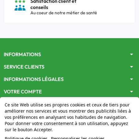
Satisfaction client et
conseils
Au coeur de notre métier de santé
arrow_drop_down
INFORMATIONS
arrow_drop_down
SERVICE CLIENTS
arrow_drop_down
INFORMATIONS LÉGALES
arrow_drop_down
VOTRE COMPTE
Ce site Web utilise ses propres cookies et ceux de tiers pour
améliorer nos services et vous montrer des publicités liées à
vos préférences en analysant vos habitudes de navigation.
Pour donner votre consentement à son utilisation, appuyez
sur le bouton Accepter.
Le site
www.mon-pharmacien-conseil.com
est
autorisé
Politique de cookies
Personnaliser les cookies