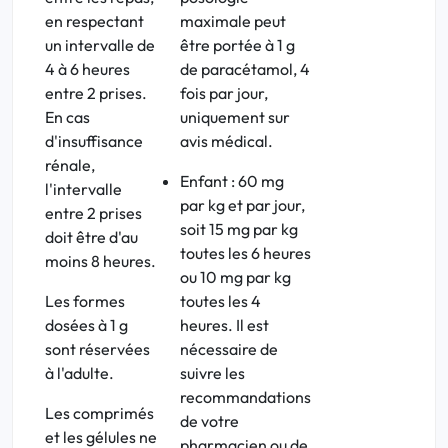
en respectant
maximale peut
un intervalle de
être portée à 1 g
4 à 6 heures
de paracétamol, 4
entre 2 prises.
fois par jour,
En cas
uniquement sur
d'insuffisance
avis médical.
rénale,
Enfant
: 60 mg
l'intervalle
par kg et par jour,
entre 2 prises
soit 15 mg par kg
doit être d'au
toutes les 6 heures
moins 8 heures.
ou 10 mg par kg
Les formes
toutes les 4
dosées à 1 g
heures. Il est
sont réservées
nécessaire de
à l'adulte.
suivre les
recommandations
Les comprimés
de votre
et les gélules ne
pharmacien ou de