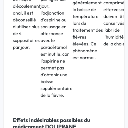
généralement
comprimés
d'écoulement
jour,
la baisse de
effervescen
anal, il est
l'adjonction
température
doivent êtr
déconseillé
d'aspirine ou
lors du
conservés à
d'utiliser plus
son usage en
traitement des
l'abri de
de 4
alternance
fièvres
l'humidité e
suppositoires
avec le
élevées. Ce
de la chaleu
par jour.
paracétamol
phénomène
est inutile, car
est normal.
l'aspirine ne
permet pas
d'obtenir une
baisse
supplémentaire
de la fièvre.
Effets indésirables possibles du
médicament DOLIPRANE