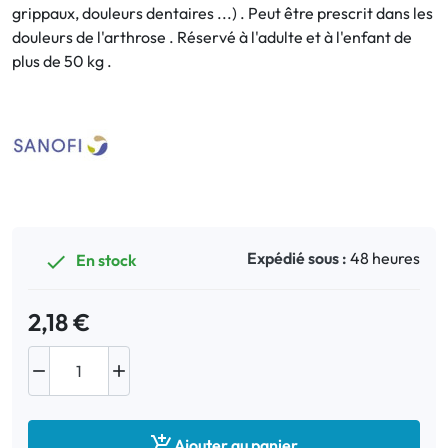
grippaux, douleurs dentaires ...) . Peut être prescrit dans les
douleurs de l'arthrose . Réservé à l'adulte et à l'enfant de
Bucco-dentaire
plus de 50 kg .
Anti-Poux
Bébé
Homéopathie
Divers
Expédié sous :
48 heures
En stock

2,18 €



Ajouter au panier