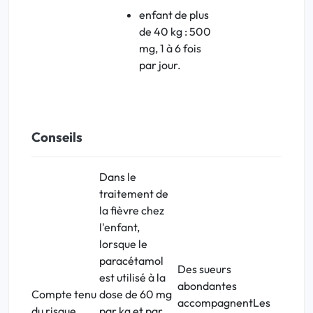
enfant de plus
de 40 kg : 500
mg, 1 à 6 fois
par jour.
Conseils
Dans le
traitement de
la fièvre chez
l'enfant,
lorsque le
paracétamol
Des sueurs
est utilisé à la
abondantes
Compte tenu
dose de 60 mg
accompagnent
Les
du risque
par kg et par