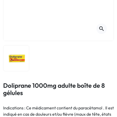
Toux
Aromathérapie
Digestion & Transit
Piluliers
Élimination urinaire
Rhume
Thés, tisanes et infusions
Maux de gorge & système
respiratoire
Beauté par les plantes
search
Sevrage tabagique
Mémoire & Concentration
Maux de l'hiver
Sommeil / Nervosité
Circulation, jambes lourdes
Stress
Forme / Vitamines
Symptômes Ménopause
Circulation sanguine
Phytothérapie
Confort urinaire
Douleurs / Fièvre
Doliprane 1000mg adulte boîte de 8
gélules
Troubles urinaires
Ménopause
Indications : Ce médicament contient du paracétamol . Il est
indiqué en cas de douleurs et/ou fièvre (maux de tête, états
Premiers soins