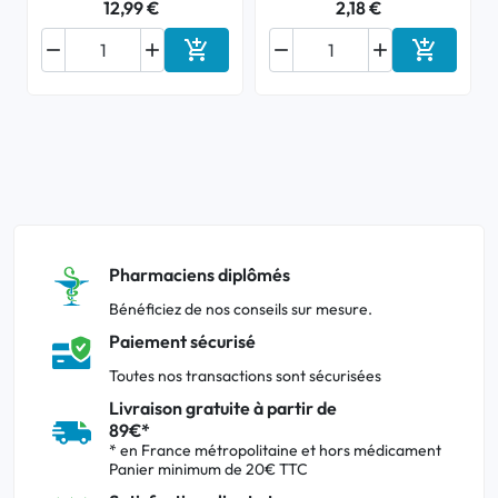
12,99 €
2,18 €






Ajouter au panier
Ajouter a
Pharmaciens diplômés
Bénéficiez de nos conseils sur mesure.
Paiement sécurisé
Toutes nos transactions sont sécurisées
Livraison gratuite à partir de
89€*
* en France métropolitaine et hors médicament
Panier minimum de 20€ TTC