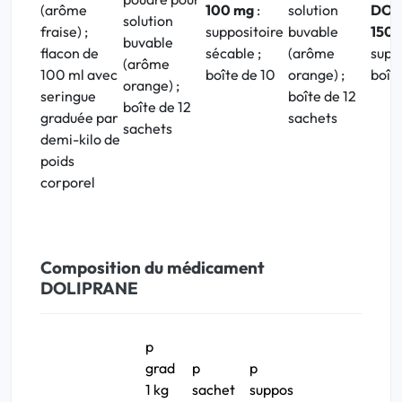
(arôme
100 mg
:
solution
DOL
solution
fraise) ;
suppositoire
buvable
150 
buvable
flacon de
sécable ;
(arôme
suppo
(arôme
100 ml avec
boîte de 10
orange) ;
boît
orange) ;
seringue
boîte de 12
boîte de 12
graduée par
sachets
sachets
demi-kilo de
poids
corporel
Composition du médicament
DOLIPRANE
p
grad
p
p
1 kg
sachet
suppos