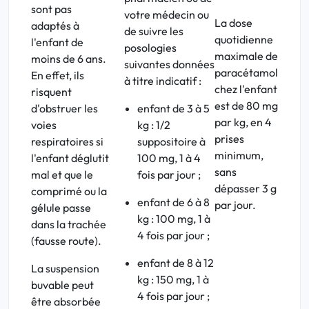
sont pas
votre médecin ou
La dose
adaptés à
de suivre les
quotidienne
l'enfant de
posologies
maximale de
moins de 6 ans.
suivantes données
paracétamol
En effet, ils
à titre indicatif :
chez l'enfant
risquent
est de 80 mg
d'obstruer les
enfant de 3 à 5
par kg, en 4
voies
kg :
1
/
2
prises
respiratoires si
suppositoire à
minimum,
l'enfant déglutit
100 mg, 1 à 4
sans
mal et que le
fois par jour ;
dépasser 3 g
comprimé ou la
enfant de 6 à 8
par jour.
gélule passe
kg : 100 mg, 1 à
dans la trachée
4 fois par jour ;
(fausse route).
enfant de 8 à 12
La suspension
kg : 150 mg, 1 à
buvable peut
4 fois par jour ;
être absorbée