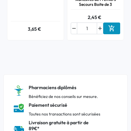
Secours Boite de 3
2,45 €



3,65 €
Ajouter a
Pharmaciens diplômés
Bénéficiez de nos conseils sur mesure.
Paiement sécurisé
Toutes nos transactions sont sécurisées
Livraison gratuite à partir de
89€*