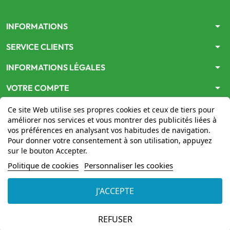
arrow_drop_down
INFORMATIONS
arrow_drop_down
SERVICE CLIENTS
arrow_drop_down
INFORMATIONS LÉGALES
arrow_drop_down
VOTRE COMPTE
Ce site Web utilise ses propres cookies et ceux de tiers pour
améliorer nos services et vous montrer des publicités liées à
vos préférences en analysant vos habitudes de navigation.
Pour donner votre consentement à son utilisation, appuyez
sur le bouton Accepter.
Le site
www.mon-pharmacien-conseil.com
est
autorisé
Politique de cookies
Personnaliser les cookies
par le Ministère de la Santé
pour la vente en ligne de
médicaments. Vérifiez-le en cliquant
ici
J'ACCEPTE
© 2026 - Mon Pharmacien conseil
REFUSER