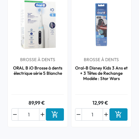
BROSSE À DENTS
BROSSE À DENTS
ORAL B iO Brosse à dents
Oral-B Disney Kids 3 Ans et
électrique série 5 Blanche
+ 3 Têtes de Rechange
Modèle : Star Wars
89,99 €
12,99 €






Ajouter au panier
Ajouter a