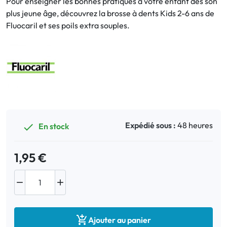
Pour enseigner les bonnes pratiques à votre enfant dès son
plus jeune âge, découvrez la brosse à dents Kids 2-6 ans de
Bucco-dentaire
Fluocaril et ses poils extra souples.
Anti-Poux
Bébé
Homéopathie
Divers
Expédié sous :
48 heures
En stock

1,95 €



Ajouter au panier