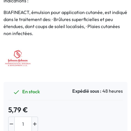
Indications :
BIAFINEACT, émulsion pour application cutanée, est indiqué
Bucco-dentaire
dans le traitement des: · Brûlures superficielles et peu
étendues, dont coups de soleil localisés, · Plaies cutanées
Anti-Poux
non infectées.
Bébé
Homéopathie
Divers
Expédié sous :
48 heures
En stock

5,79 €

