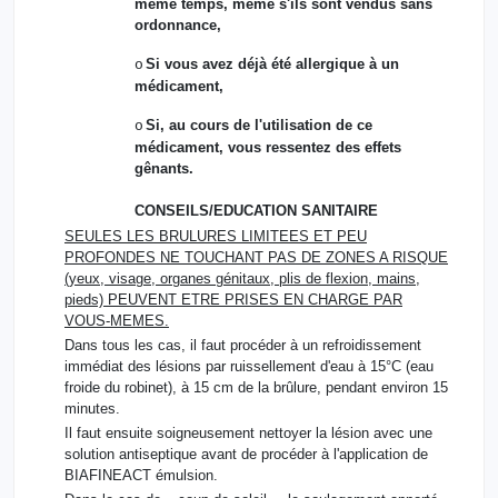
même temps, même s'ils sont vendus sans
ordonnance,
Si vous avez déjà été allergique à un
o
médicament,
Si, au cours de l'utilisation de ce
o
médicament, vous ressentez des effets
gênants.
CONSEILS/EDUCATION SANITAIRE
SEULES LES BRULURES LIMITEES ET PEU
PROFONDES NE TOUCHANT PAS DE ZONES A RISQUE
(yeux, visage, organes génitaux, plis de flexion, mains,
pieds) PEUVENT ETRE PRISES EN CHARGE PAR
VOUS-MEMES.
Dans tous les cas, il faut procéder à un refroidissement
immédiat des lésions par ruissellement d'eau à 15°C (eau
froide du robinet), à 15 cm de la brûlure, pendant environ 15
minutes.
Il faut ensuite soigneusement nettoyer la lésion avec une
solution antiseptique avant de procéder à l'application de
BIAFINEACT émulsion.