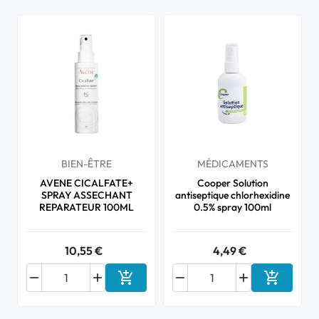
BIEN-ÊTRE
MÉDICAMENTS
AVENE CICALFATE+
Cooper Solution
SPRAY ASSECHANT
antiseptique chlorhexidine
REPARATEUR 100ML
0.5% spray 100ml
10,55 €
4,49 €






Ajouter au panier
Ajouter a