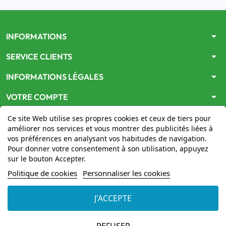
arrow_drop_down
INFORMATIONS
arrow_drop_down
SERVICE CLIENTS
arrow_drop_down
INFORMATIONS LÉGALES
arrow_drop_down
VOTRE COMPTE
Ce site Web utilise ses propres cookies et ceux de tiers pour
améliorer nos services et vous montrer des publicités liées à
vos préférences en analysant vos habitudes de navigation.
Pour donner votre consentement à son utilisation, appuyez
sur le bouton Accepter.
Le site
www.mon-pharmacien-conseil.com
est
autorisé
Politique de cookies
Personnaliser les cookies
par le Ministère de la Santé
pour la vente en ligne de
médicaments. Vérifiez-le en cliquant
ici
J'ACCEPTE
© 2026 - Mon Pharmacien conseil