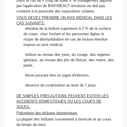
Dans le cas de « coup de soleil », le soulagement apporté
par l'application de BIAFINEACT émulsion ne doit pas
conduire à la poursuite des expositions solaires.
VOUS DEVEZ PRENDRE UN AVIS MEDICAL DANS LES
CAS SUIVANTS:
·
étendue de la brûlure supérieure à 2 % de la surface
du corps: chez l'enfant et les personnes âgées le
risque de déshydratation en cas de brulure étendue
impose un avis médical,
·
brûlure au niveau des yeux, du visage, des organes
génitaux, au niveau des plis de flexion, des mains, des
pieds,
·
fièvre pouvant être un signe d'infection,
·
absence de cicatrisation au bout de 7 jours.
DE SIMPLES PRECAUTIONS PEUVENT EVITER LES
ACCIDENTS DOMESTIQUES OU LES COUPS DE
SOLEIL.
Prévention des brûlures domestiques
La plupart des brûlures surviennent à domicile et au cours
du temps de loisir.