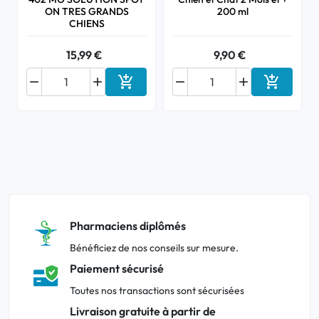
ON TRES GRANDS
200 ml
CHIENS
15,99 €
9,90 €






Ajouter au panier
Ajouter a
Pharmaciens diplômés
Bénéficiez de nos conseils sur mesure.
Paiement sécurisé
Toutes nos transactions sont sécurisées
Livraison gratuite à partir de