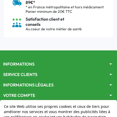
89€*
* en France métropolitaine et hors médicament
Panier minimum de 20€ TTC
Satisfaction client et
conseils
Au coeur de notre métier de santé
arrow_drop_down
INFORMATIONS
arrow_drop_down
SERVICE CLIENTS
arrow_drop_down
INFORMATIONS LÉGALES
arrow_drop_down
VOTRE COMPTE
Ce site Web utilise ses propres cookies et ceux de tiers pour
améliorer nos services et vous montrer des publicités liées à
vos préférences en analysant vos habitudes de navigation.