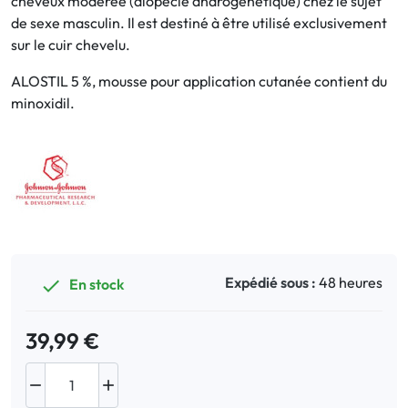
cheveux modérée (alopécie androgénétique) chez le sujet
de sexe masculin. Il est destiné à être utilisé exclusivement
sur le cuir chevelu.
Bucco-dentaire
ALOSTIL 5 %, mousse pour application cutanée contient du
Anti-Poux
minoxidil.
Bébé
Homéopathie
Divers
Expédié sous :
48 heures
En stock

39,99 €

