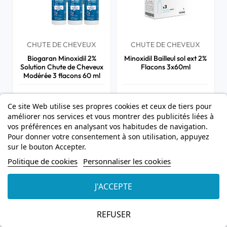
CHUTE DE CHEVEUX
CHUTE DE CHEVEUX
Biogaran Minoxidil 2%
Minoxidil Bailleul sol ext 2%
Solution Chute de Cheveux
Flacons 3x60ml
Modérée 3 flacons 60 ml
11,99 €
7,99 €
Ce site Web utilise ses propres cookies et ceux de tiers pour


améliorer nos services et vous montrer des publicités liées à




Ajouter au panier
Ajouter a
vos préférences en analysant vos habitudes de navigation.
Pour donner votre consentement à son utilisation, appuyez
sur le bouton Accepter.
Politique de cookies
Personnaliser les cookies
J'ACCEPTE
REFUSER
Pharmaciens diplômés