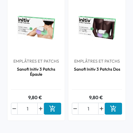
EMPLÂTRES ET PATCHS
EMPLÂTRES ET PATCHS
Sanofi Initiv 3 Patchs
Sanofi Initiv 3 Patchs Dos
Épaule
9,80 €
9,80 €






Ajouter au panier
Ajouter a