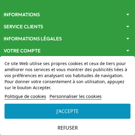
arrow_drop_down
INFORMATIONS
arrow_drop_down
SERVICE CLIENTS
arrow_drop_down
INFORMATIONS LÉGALES
arrow_drop_down
VOTRE COMPTE
Ce site Web utilise ses propres cookies et ceux de tiers pour
améliorer nos services et vous montrer des publicités liées à
vos préférences en analysant vos habitudes de navigation.
Pour donner votre consentement à son utilisation, appuyez
sur le bouton Accepter.
Le site
www.mon-pharmacien-conseil.com
est
autorisé
Politique de cookies
Personnaliser les cookies
par le Ministère de la Santé
pour la vente en ligne de
médicaments. Vérifiez-le en cliquant
ici
J'ACCEPTE
© 2026 - Mon Pharmacien conseil
REFUSER