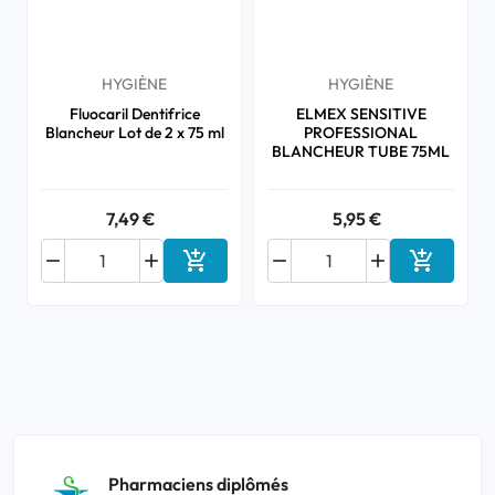
HYGIÈNE
HYGIÈNE
Fluocaril Dentifrice
ELMEX SENSITIVE
Blancheur Lot de 2 x 75 ml
PROFESSIONAL
BLANCHEUR TUBE 75ML
7,49 €
5,95 €






Ajouter au panier
Ajouter a
Pharmaciens diplômés