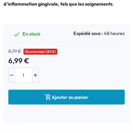
d'inflammation gingivale, tels que les saignements
.
Bucco-dentaire
Anti-Poux
Expédié sous :
48 heures
En stock

Bébé
8,79 €
(Économisez 1,80 €)
Homéopathie
6,99 €
Divers



Ajouter au panier