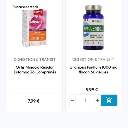
Rupture de stock
DIGESTION & TRANSIT
DIGESTION & TRANSIT
Ortis Minacia Regular
Granions Psyllium 1000 mg
Estomac 36 Comprimés
flacon 60 gélules
9,99 €



7,99 €
Ajouter a