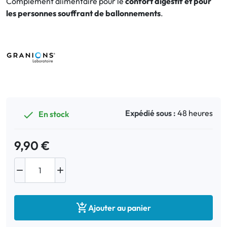
Complément alimentaire pour le
confort digestif et pour
les personnes souffrant de ballonnements
.
Bucco-dentaire
Anti-Poux
Bébé
Homéopathie
Expédié sous :
48 heures
En stock

Divers
9,90 €



Ajouter au panier