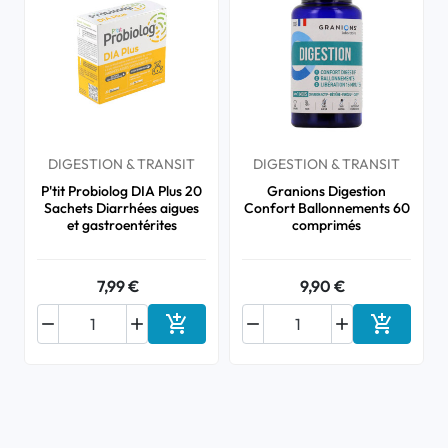
DIGESTION & TRANSIT
DIGESTION & TRANSIT
P'tit Probiolog DIA Plus 20
Granions Digestion
Sachets Diarrhées aigues
Confort Ballonnements 60
et gastroentérites
comprimés
7,99 €
9,90 €






Ajouter au panier
Ajouter a