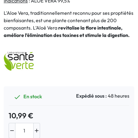
Indications
: ALOE VERA 99,5%
L'Aloe Vera, traditionnellement reconnu pour ses proptiétés
Bucco-dentaire
bienfaisantes, est une plante contenant plus de 200
composants. L’Aloé Vera
revitalise la flore intestinale,
Anti-Poux
améliore l’élimination des toxines et stimule la digestion.
Bébé
Homéopathie
Divers
Expédié sous :
48 heures
En stock

10,99 €

