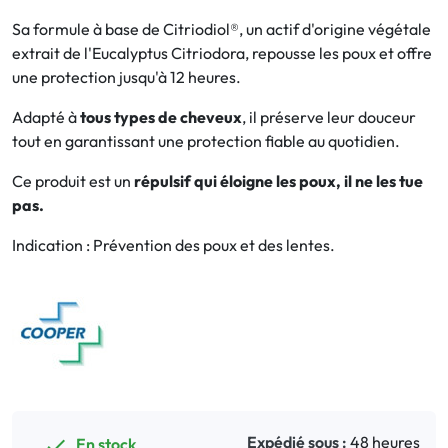
Sa formule à base de Citriodiol®, un actif d'origine végétale
Bucco-dentaire
extrait de l'Eucalyptus Citriodora, repousse les poux et offre
une protection jusqu'à 12 heures.
Anti-Poux
Adapté à
tous types de cheveux
, il préserve leur douceur
tout en garantissant une protection fiable au quotidien.
Bébé
Ce produit est un
répulsif qui éloigne les poux, il ne les tue
Homéopathie
pas.
Divers
Indication : Prévention des poux et des lentes.
Expédié sous :
48 heures
En stock
