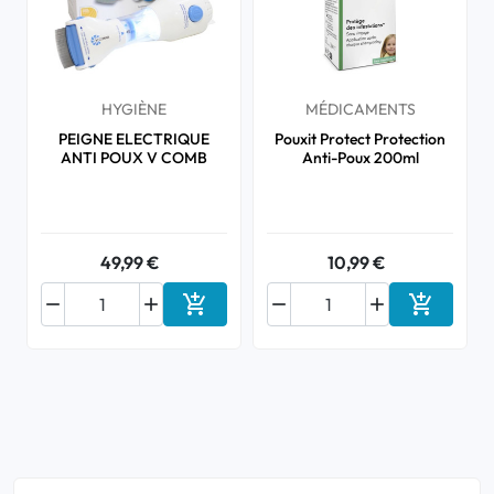
HYGIÈNE
MÉDICAMENTS
PEIGNE ELECTRIQUE
Pouxit Protect Protection
ANTI POUX V COMB
Anti-Poux 200ml
49,99 €
10,99 €






Ajouter au panier
Ajouter a