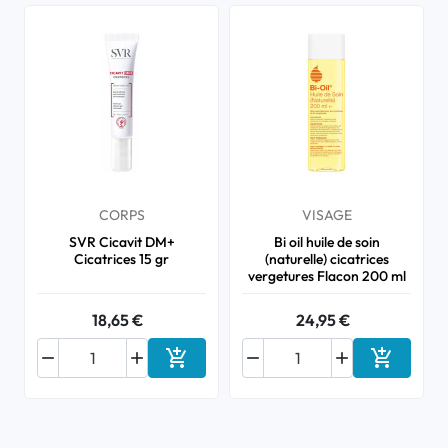
CORPS
VISAGE
SVR Cicavit DM+
Bi oil huile de soin
Cicatrices 15 gr
(naturelle) cicatrices
vergetures Flacon 200 ml
18,65 €
24,95 €






Ajouter au panier
Ajouter a