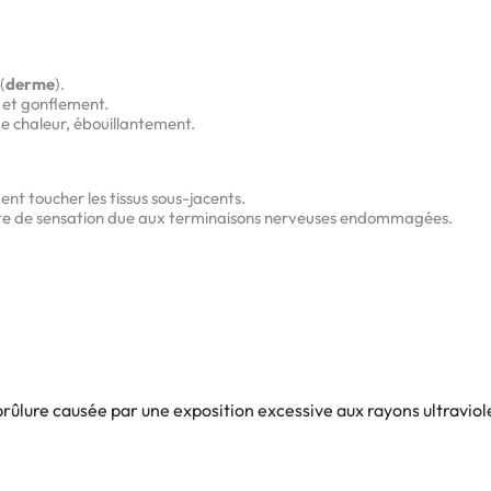
(
derme
).
 et gonflement.
e chaleur, ébouillantement.
ent toucher les tissus sous-jacents.
te de sensation due aux terminaisons nerveuses endommagées.
rûlure causée par une exposition excessive aux rayons ultraviolet