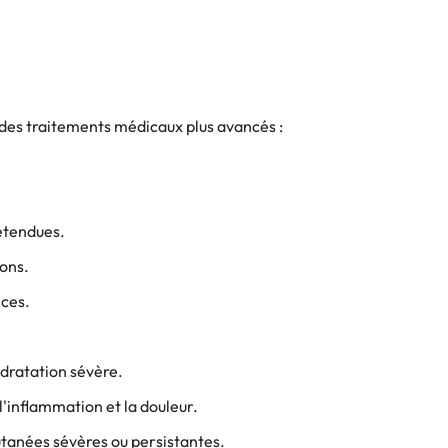
t des traitements médicaux plus avancés :
 étendues.
ions.
ices.
ydratation sévère.
'inflammation et la douleur.
utanées sévères ou persistantes.