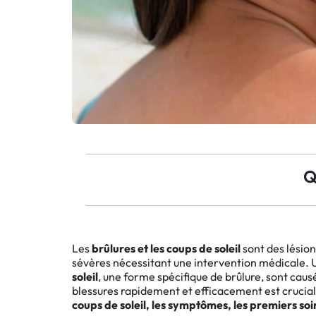
Toux
Aromathérapie
Digestion & Transit
Piluliers
Élimination urinaire
Rhume
Thés, tisanes et infusions
Maux de gorge & système
respiratoire
Beauté par les plantes
Sevrage tabagique
Mémoire & Concentration
Maux de l'hiver
Sommeil / Nervosité
Circulation, jambes lourdes
Stress
Forme / Vitamines
Symptômes Ménopause
Circulation sanguine
Q
Phytothérapie
Confort urinaire
Douleurs / Fièvre
Les
brûlures et les coups de soleil
sont des lésio
Troubles urinaires
sévères nécessitant une intervention médicale. Un
soleil
, une forme spécifique de brûlure, sont cau
Ménopause
blessures rapidement et efficacement est crucial 
coups de soleil, les symptômes, les premiers so
Premiers soins