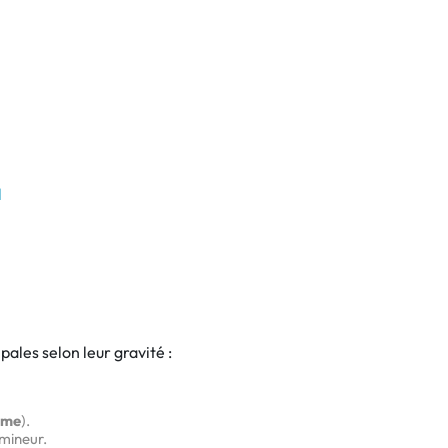
l
pales selon leur gravité :
rme
).
mineur.