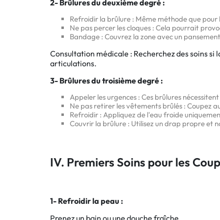
2- Brûlures du deuxième degré :
Refroidir la brûlure : Même méthode que pour 
Ne pas percer les cloques : Cela pourrait provo
Bandage : Couvrez la zone avec un pansement 
Consultation médicale : Recherchez des soins si l
articulations.
3- Brûlures du troisième degré :
Appeler les urgences : Ces brûlures nécessiten
Ne pas retirer les vêtements brûlés : Coupez 
Refroidir : Appliquez de l'eau froide uniquement 
Couvrir la brûlure : Utilisez un drap propre et
IV. Premiers Soins pour les Coup
1- Refroidir la peau :
Prenez un bain ou une douche fraîche.