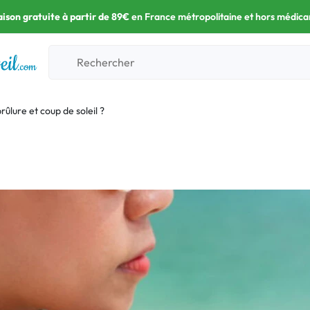
aison gratuite à partir de 89€
en France métropolitaine et hors médic
rûlure et coup de soleil ?