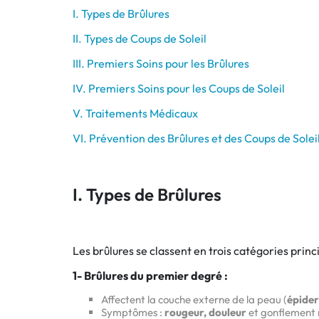
I. Types de Brûlures
Bucco-dentaire
II. Types de Coups de Soleil
III. Premiers Soins pour les Brûlures
Anti-Poux
IV. Premiers Soins pour les Coups de Soleil
Bébé
V. Traitements Médicaux
Homéopathie
VI. Prévention des Brûlures et des Coups de Solei
Divers
I. Types de Brûlures
Les brûlures se classent en trois catégories princi
1- Brûlures du premier degré :
Affectent la couche externe de la peau (
épide
Symptômes :
rougeur, douleur
et gonflement 