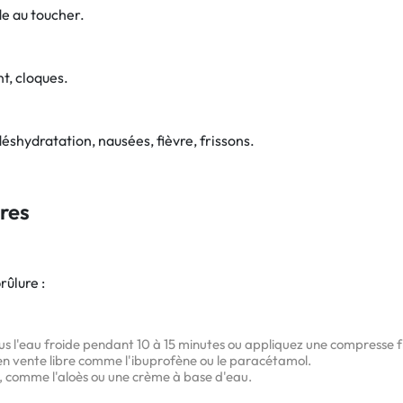
e au toucher.
t, cloques.
shydratation, nausées, fièvre, frissons.
ures
rûlure :
sous l'eau froide pendant 10 à 15 minutes ou appliquez une compresse f
s en vente libre comme l'ibuprofène ou le paracétamol.
, comme l'aloès ou une crème à base d'eau.