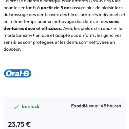
La brosse à dents électrique pour enfants Oral-B Pro Kids
pour les enfants à
partir de 3 ans
assure plus de plaisir lors
Bucco-dentaire
du brossage des dents avec des héros préférés individuels et
en même temps pour un nettoyage des dents et des
soins
Anti-Poux
dentaires doux et efficaces
. Avec les poils extra doux et le
mode Sensitiv+ unique et adapté aux enfants, les gencives
Bébé
sensibles sont protégées et les dents sont nettoyées en
douceur.
Homéopathie
Divers
Expédié sous :
48 heures
En stock

23,75 €