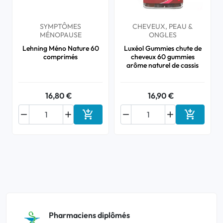
SYMPTÔMES
CHEVEUX, PEAU &
MÉNOPAUSE
ONGLES
Lehning Méno Nature 60
Luxéol Gummies chute de
comprimés
cheveux 60 gummies
arôme naturel de cassis
16,80 €
16,90 €






Ajouter au panier
Ajouter a
Pharmaciens diplômés