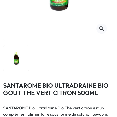
Toux
Aromathérapie
Digestion & Transit
Piluliers
Élimination urinaire
Rhume
Thés, tisanes et infusions
Maux de gorge & système
respiratoire
Beauté par les plantes
search
Sevrage tabagique
Mémoire & Concentration
Maux de l'hiver
Sommeil / Nervosité
Circulation, jambes lourdes
Stress
Forme / Vitamines
Symptômes Ménopause
Circulation sanguine
Phytothérapie
Confort urinaire
Douleurs / Fièvre
SANTAROME BIO ULTRADRAINE BIO
GOUT THE VERT CITRON 500ML
Troubles urinaires
Ménopause
SANTAROME Bio Ultradraine Bio Thé vert citron est un
complément alimentaire sous forme de solution buvable.
Premiers soins