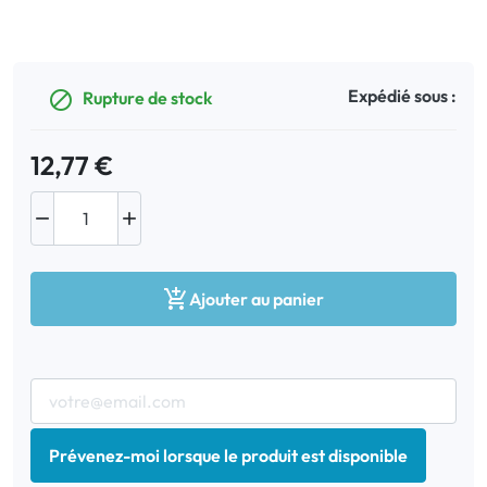
Bucco-dentaire
Expédié sous :
Rupture de stock

Anti-Poux
Bébé
12,77 €
Homéopathie


Divers

Ajouter au panier
Prévenez-moi lorsque le produit est disponible