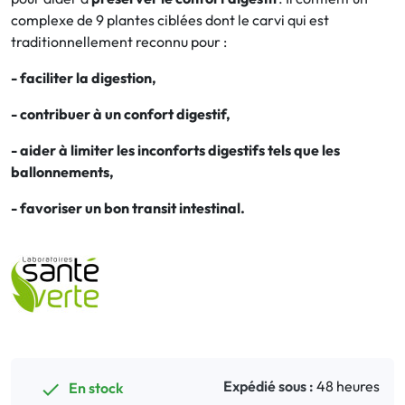
complexe de 9 plantes ciblées dont le carvi qui est
traditionnellement reconnu pour :
Bucco-dentaire
- faciliter la digestion,
Anti-Poux
- contribuer à un confort digestif,
Bébé
- aider à limiter les inconforts digestifs tels que les
ballonnements,
Homéopathie
- favoriser un bon transit intestinal.
Divers
Expédié sous :
48 heures
En stock
