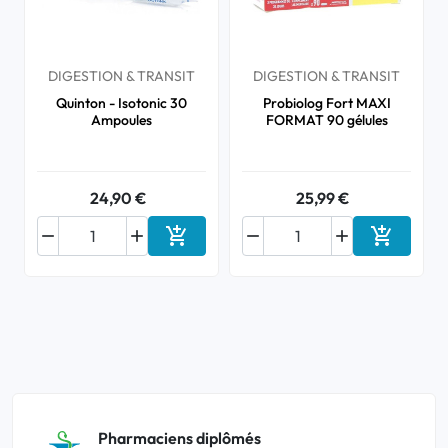
DIGESTION & TRANSIT
DIGESTION & TRANSIT
Quinton - Isotonic 30
Probiolog Fort MAXI
Ampoules
FORMAT 90 gélules
24,90 €
25,99 €






Ajouter au panier
Ajouter a
Pharmaciens diplômés