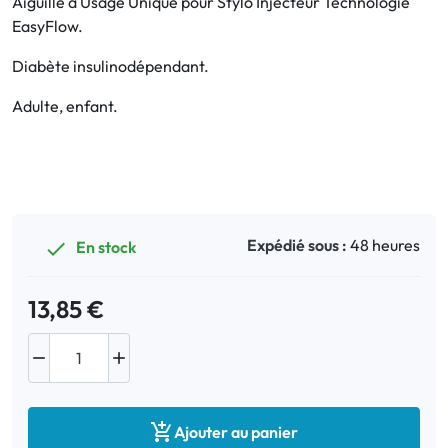
Aiguille à Usage Unique pour Stylo Injecteur Technologie
EasyFlow.
Bucco-dentaire
Diabète insulinodépendant.
Anti-Poux
Adulte, enfant.
Bébé
Homéopathie
Divers
Expédié sous :
48 heures
En stock

13,85 €



Ajouter au panier