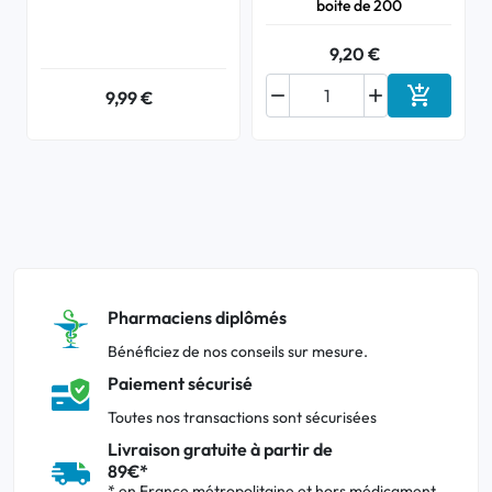
boite de 200
9,20 €



9,99 €
Ajouter a
Pharmaciens diplômés
Bénéficiez de nos conseils sur mesure.
Paiement sécurisé
Toutes nos transactions sont sécurisées
Livraison gratuite à partir de
89€*
* en France métropolitaine et hors médicament