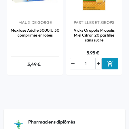
MAUX DE GORGE
PASTILLES ET SIROPS
Maxilase Adulte 3000IU 30
Vicks Oropolis Propolis
comprimés enrobés
Miel Citron 20 pastilles
sans sucre
5,95 €



3,49 €
Ajouter a
Pharmaciens diplômés