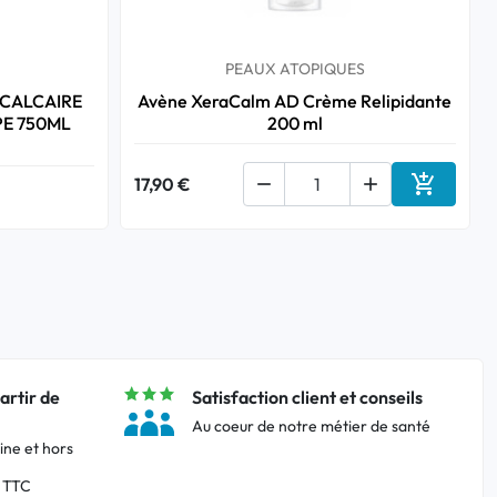
PEAUX ATOPIQUES
CALCAIRE
Avène XeraCalm AD Crème Relipidante
PE 750ML
200 ml

17,90 €


Ajouter a
artir de
Satisfaction client et conseils
Au coeur de notre métier de santé
ine et hors
 TTC