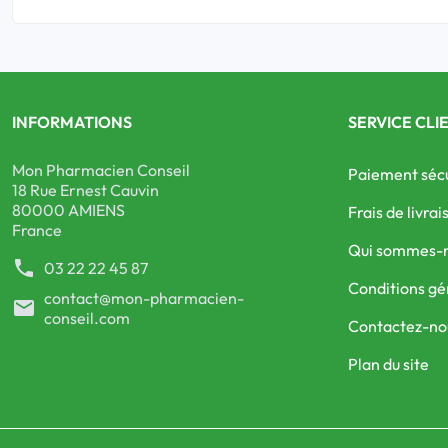
INFORMATIONS
SERVICE CLI
Mon Pharmacien Conseil
Paiement séc
18 Rue Ernest Cauvin
80000 AMIENS
Frais de livrai
France
Qui sommes-
phone
03 22 22 45 87
Conditions gé
contact@mon-pharmacien-
mail
conseil.com
Contactez-no
Plan du site