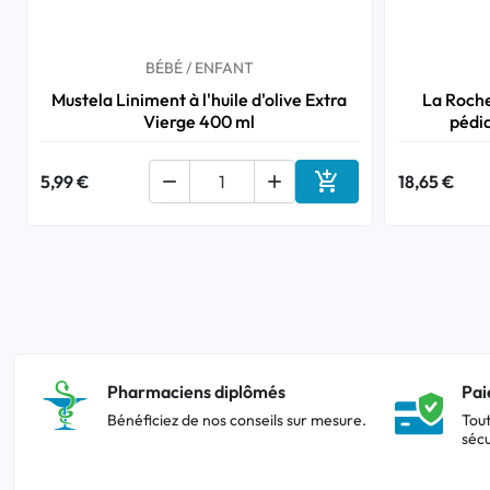
BÉBÉ / ENFANT
Mustela Liniment à l'huile d'olive Extra
La Roch
Vierge 400 ml
pédi

5,99 €


18,65 €
Ajouter au panier
Pharmaciens diplômés
Pai
Bénéficiez de nos conseils sur mesure.
Tout
sécu