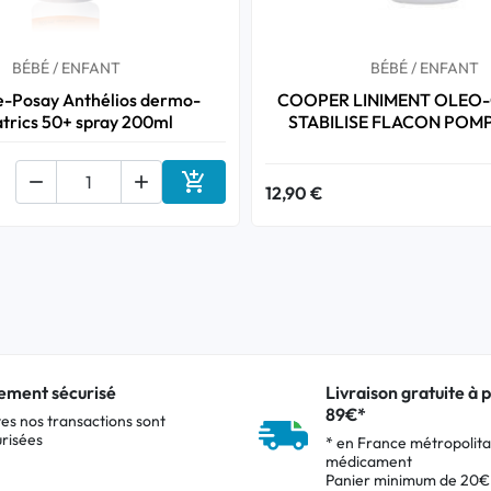
BÉBÉ / ENFANT
BÉBÉ / ENFANT
e-Posay Anthélios dermo-
COOPER LINIMENT OLEO-
atrics 50+ spray 200ml
STABILISE FLACON POM



12,90 €
Ajouter au panier
ement sécurisé
Livraison gratuite à p
89€*
es nos transactions sont
risées
* en France métropolita
médicament
Panier minimum de 20€