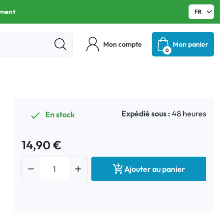
ament
Mon compte
Mon panier
0
Expédié sous :
48 heures
En stock

14,90 €



Ajouter au panier