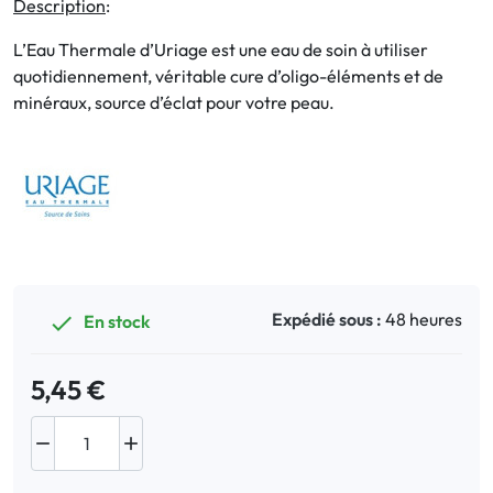
Description
:
L’Eau Thermale d’Uriage est une eau de soin à utiliser
Bucco-dentaire
quotidiennement, véritable cure d’oligo-éléments et de
minéraux, source d’éclat pour votre peau.
Anti-Poux
Bébé
Homéopathie
Divers
Expédié sous :
48 heures
En stock

5,45 €

