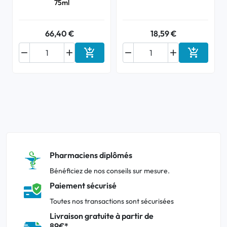
75ml
66,40 €
18,59 €






Ajouter au panier
Ajouter a
Pharmaciens diplômés
Bénéficiez de nos conseils sur mesure.
Paiement sécurisé
Toutes nos transactions sont sécurisées
Livraison gratuite à partir de
89€*