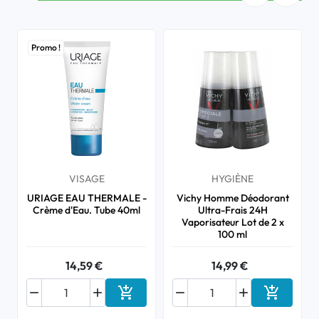
Promo !
VISAGE
HYGIÈNE
URIAGE EAU THERMALE -
Vichy Homme Déodorant
Crème d'Eau. Tube 40ml
Ultra-Frais 24H
Vaporisateur Lot de 2 x
100 ml
14,59 €
14,99 €






Ajouter au panier
Ajouter a