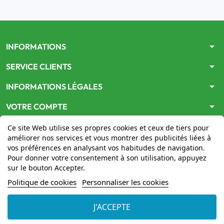
arrow_drop_down
INFORMATIONS
arrow_drop_down
SERVICE CLIENTS
arrow_drop_down
INFORMATIONS LÉGALES
arrow_drop_down
VOTRE COMPTE
Ce site Web utilise ses propres cookies et ceux de tiers pour
améliorer nos services et vous montrer des publicités liées à
vos préférences en analysant vos habitudes de navigation.
Pour donner votre consentement à son utilisation, appuyez
sur le bouton Accepter.
Le site
www.mon-pharmacien-conseil.com
est
autorisé
Politique de cookies
Personnaliser les cookies
par le Ministère de la Santé
pour la vente en ligne de
médicaments. Vérifiez-le en cliquant
ici
J'ACCEPTE