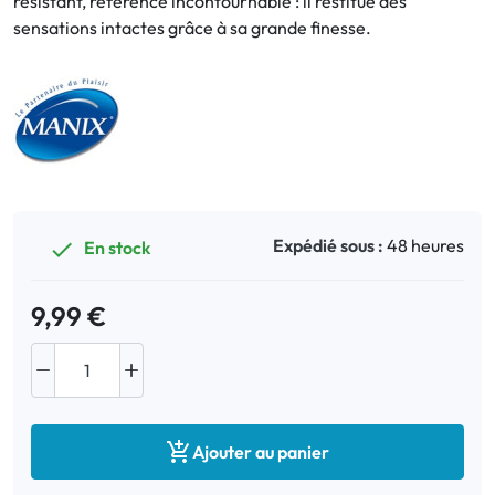
résistant, référence incontournable : il restitue des
sensations intactes grâce à sa grande finesse.
Bucco-dentaire
Anti-Poux
Bébé
Homéopathie
Expédié sous :
48 heures
En stock

Divers
9,99 €



Ajouter au panier