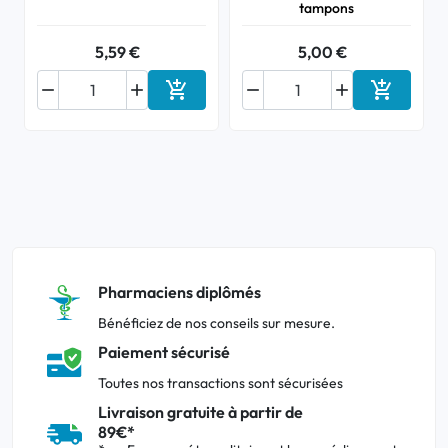
tampons
5,59 €
5,00 €






Ajouter au panier
Ajouter a
Pharmaciens diplômés
Bénéficiez de nos conseils sur mesure.
Paiement sécurisé
Toutes nos transactions sont sécurisées
Livraison gratuite à partir de
89€*