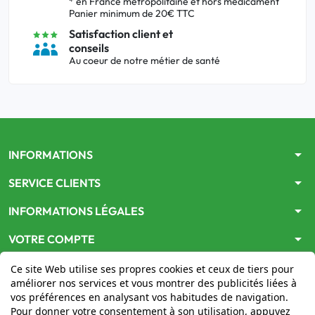
* en France métropolitaine et hors médicament
Panier minimum de 20€ TTC
Satisfaction client et
conseils
Au coeur de notre métier de santé
arrow_drop_down
INFORMATIONS
arrow_drop_down
SERVICE CLIENTS
arrow_drop_down
INFORMATIONS LÉGALES
arrow_drop_down
VOTRE COMPTE
Ce site Web utilise ses propres cookies et ceux de tiers pour
améliorer nos services et vous montrer des publicités liées à
vos préférences en analysant vos habitudes de navigation.
Pour donner votre consentement à son utilisation, appuyez