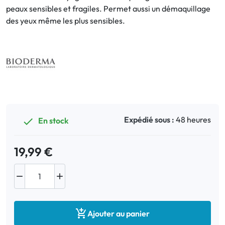
peaux sensibles et fragiles. Permet aussi un démaquillage
des yeux même les plus sensibles.
Bucco-dentaire
Anti-Poux
Bébé
Homéopathie
Expédié sous :
48 heures
En stock

Divers
19,99 €



Ajouter au panier