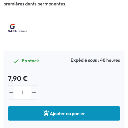
premières dents permanentes.
Bucco-dentaire
Anti-Poux
Bébé
Homéopathie
Expédié sous :
48 heures
En stock

Divers
7,90 €



Ajouter au panier