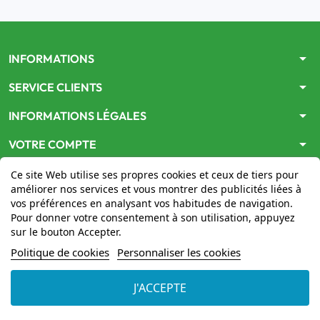
arrow_drop_down
INFORMATIONS
arrow_drop_down
SERVICE CLIENTS
arrow_drop_down
INFORMATIONS LÉGALES
arrow_drop_down
VOTRE COMPTE
Ce site Web utilise ses propres cookies et ceux de tiers pour
améliorer nos services et vous montrer des publicités liées à
vos préférences en analysant vos habitudes de navigation.
Pour donner votre consentement à son utilisation, appuyez
sur le bouton Accepter.
Le site
www.mon-pharmacien-conseil.com
est
autorisé
Politique de cookies
Personnaliser les cookies
par le Ministère de la Santé
pour la vente en ligne de
médicaments. Vérifiez-le en cliquant
ici
J'ACCEPTE