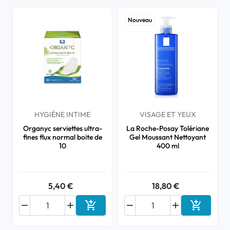
Nouveau
HYGIÈNE INTIME
VISAGE ET YEUX
Organyc serviettes ultra-
La Roche-Posay Tolériane
fines flux normal boite de
Gel Moussant Nettoyant
10
400 ml
5,40 €
18,80 €






Ajouter au panier
Ajouter a